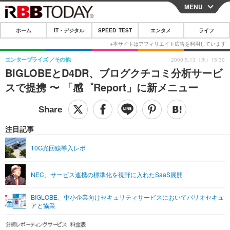
MENU
CLOSE
ホーム
IT・デジタル
SPEED TEST
エンタメ
ライフ
ホーム
IT・デジタル
エンタープライズ
その他
2009.5.13（水）15:30
BIGLOBEとD4DR、ブログクチコミ分析サービ
IT・デジタルTOP
スマートフォン
SPEED TEST
スで提携 〜 「感゜Report」に新メニュー
ネタ
ガジェット・ツール
エンタメ
ショッピング
その他
エンタメTOP
映画・ドラマ
ライフ
注目記事
韓流・K-POP
韓国・芸能
ライフTOP
グルメ
リリース一覧
10G光回線導入レポ
音楽
スポーツ
ペット
ショッピング
プッシュ通知の停止方法
NEC、サービス連携の標準化を視野に入れたSaaS展開
グラビア
ブログ
その他
BIGLOBE、中小企業向けセキュリティサービスにおいてバリオセキュ
ショッピング
その他
アと協業