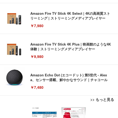
Amazon Fire TV Stick 4K Select | 4Kの高画質スト
リーミング | ストリーミングメディアプレイヤー
￥7,980
Amazon Fire TV Stick 4K Plus | 映画館のような4K
体験 | ストリーミングメディアプレイヤー
￥9,980
Amazon Echo Dot (エコードット) 第5世代 - Alex
a、センサー搭載、鮮やかなサウンド｜チャコール
￥7,480
>> もっと見る
[EdoErgo] オフィスチェア 椅子 テレワーク 疲れな
EIZO ビジネス向けプレミアムモニター | FlexScan
Amazonベーシック ペットシーツ 薄型 レギュラー 1
い 跳ね上げ式アームレスト コンパクト 約105度ロッ
EV3240X-WT | 31.5型4K UHD・USB Type-C・ホワ
回使い捨て 無香料 ホワイト 300枚