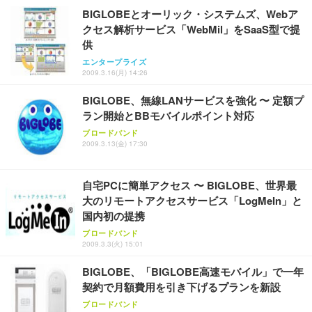
BIGLOBEとオーリック・システムズ、Webア
クセス解析サービス「WebMil」をSaaS型で提
供
エンタープライズ
2009.3.16(月) 14:26
BIGLOBE、無線LANサービスを強化 〜 定額プ
ラン開始とBBモバイルポイント対応
ブロードバンド
2009.3.13(金) 17:30
自宅PCに簡単アクセス 〜 BIGLOBE、世界最
大のリモートアクセスサービス「LogMeIn」と
国内初の提携
ブロードバンド
2009.3.3(火) 15:01
BIGLOBE、「BIGLOBE高速モバイル」で一年
契約で月額費用を引き下げるプランを新設
ブロードバンド