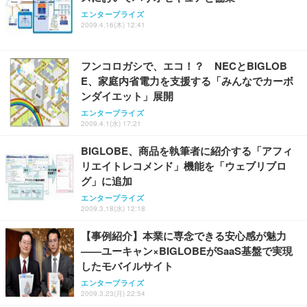
ッシュ 通気性 ランバーサポート付き 腰サポート ガ
HOOTER Gaming Monitor 24” Essential ゲーミン
ュラー 200枚入【Amazon.co.jp限定】
エンタープライズ
ス圧無段階昇降 360度回転 キャスター付き コンパク
グモニター QD 24.5インチ 1ms FHD 量子ドット 残
2009.4.16(木) 12:41
ト 幅52×奥行58.5×高さ84～96cm テレワーク 在宅
像低減 (3年保証 | 輝点保証 | 日本メーカー)
￥3,731
￥4,139
￥34,980
勤務 ブラック
フンコロガシで、エコ！？ NECとBIGLOB
E、家庭内省電力を支援する「みんなでカーボ
ンダイエット」展開
エンタープライズ
2009.4.1(水) 17:21
BIGLOBE、商品を執筆者に紹介する「アフィ
リエイトレコメンド」機能を「ウェブリブロ
グ」に追加
エンタープライズ
2009.3.18(水) 12:18
【事例紹介】本業に専念できる安心感が魅力
——ユーキャン×BIGLOBEがSaaS基盤で実現
したモバイルサイト
エンタープライズ
2009.3.23(月) 22:54