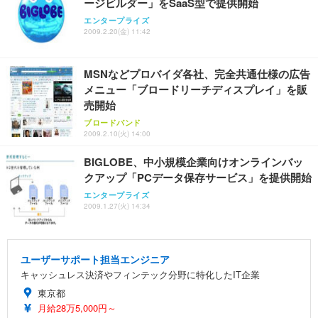
ージビルダー」をSaaS型で提供開始
エンタープライズ
2009.2.20(金) 11:42
MSNなどプロバイダ各社、完全共通仕様の広告
メニュー「ブロードリーチディスプレイ」を販
売開始
ブロードバンド
2009.2.10(火) 14:00
BIGLOBE、中小規模企業向けオンラインバッ
クアップ「PCデータ保存サービス」を提供開始
エンタープライズ
2009.1.27(火) 14:34
ユーザーサポート担当エンジニア
キャッシュレス決済やフィンテック分野に特化したIT企業
東京都
月給28万5,000円～