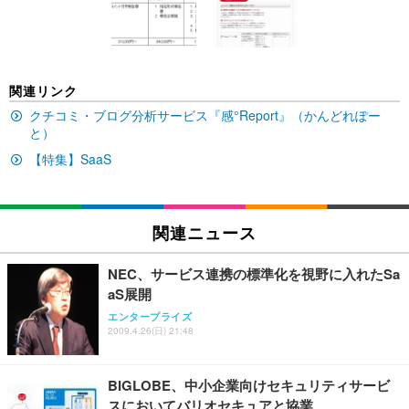
キング pc 事務椅子 360度回転 座面昇降 強化ナイロ
イト
ン樹脂ベース 通気性メッシュ 在宅ワーク H-WY01
￥3,373
￥5,699
￥105,595
(黒網+黒枠+黒足)
EIZO ビジネス向けプレミアムモニター | FlexScan
SIHOO B100 オフィスチェア／デスクチェア メッシ
Amazonベーシック ペットシーツ 厚型 ワイド 42枚
関連リンク
EV2740X-WT | 27.0型4K UHD・USB Type-C・ホワ
ュチェア 人間工学 疲れない ブラック
x2袋(84枚) ホワイト(吸収面:ライトブルー)
イト
クチコミ・ブログ分析サービス『感°Report』（かんどれぽー
￥27,999
￥3,234
と）
￥109,572
【特集】SaaS
Sezlife オフィスチェア デスクチェア 疲れない テレ
【純正品】27"ゲーミングモニター DualSense 充電
ネオ・ルーライフ ネオ・オムツ L 中型犬用 26枚入
ワーク チェア 強化バックレスト 30度ロッキング機
フック付き（CFI-ZDM1J）
り 単品
能 人間工学 椅子 腰サポート 90度跳ね上げ式アーム
関連ニュース
レスト 3Dヘッドレスト ハンガー付き 高反発クッシ
￥49,979
￥1,800
￥7,680
ョン PCチェア 通気性メッシュ ゲーミング/勉強/事
務用 おしゃれ パソコンチェア (ブラック)
NEC、サービス連携の標準化を視野に入れたSa
Sezlife オフィスチェア デスクチェア 疲れない テレ
【整備済み品】Dell E2724HS 27インチ 液晶モニタ
Smart Basic(スマートベーシック) 【Amazon.co.jp
aS展開
ワーク チェア 強化バックレスト 30度ロッキング機
ー フルHD（1920×1080）VA 非光沢 HDMI/DisplayP
限定】 Smart Basic アイリスオーヤマ ペットシーツ
エンタープライズ
能 人間工学 椅子 腰サポート 90度跳ね上げ式アーム
ort/VGA スピーカー内蔵 高さ調整 スイベル VESA対
超厚型 お徳用 ワイド 100枚入 (x 1) (ケース販売)
2009.4.26(日) 21:48
レスト 3Dヘッドレスト ハンガー付き 高反発クッシ
応 ComfortView ビジネス向け
￥7,680
￥15,800
￥3,670
ョン PCチェア 通気性メッシュ ゲーミング/勉強/事
務用 おしゃれ パソコンチェア (ホワイト)
BIGLOBE、中小企業向けセキュリティサービ
ANDWINT オフィスチェア デスクチェア 肘なし メ
【MiniLED/24.5inch/280Hz/FHD】GRAPHT THE S
スにおいてバリオセキュアと協業
アイリスオーヤマ ペットシーツ 超厚型 お徳用 レギ