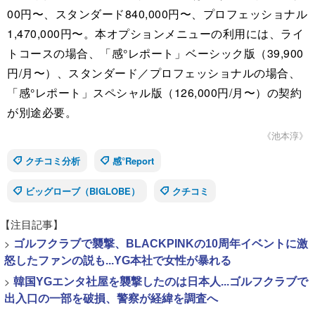
00円〜、スタンダード840,000円〜、プロフェッショナル
1,470,000円〜。本オプションメニューの利用には、ライ
トコースの場合、「感°レポート」ベーシック版（39,900
円/月〜）、スタンダード／プロフェッショナルの場合、
「感°レポート」スペシャル版（126,000円/月〜）の契約
が別途必要。
《池本淳》
クチコミ分析
感°Report
ビッグローブ（BIGLOBE）
クチコミ
【注目記事】
>
ゴルフクラブで襲撃、BLACKPINKの10周年イベントに激
怒したファンの説も...YG本社で女性が暴れる
>
韓国YGエンタ社屋を襲撃したのは日本人...ゴルフクラブで
出入口の一部を破損、警察が経緯を調査へ