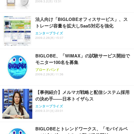
2009.3.2(月) 13:31
法人向け「BIGLOBEオフィスサービス」、ス
トレージ容量を拡大しSaaS対応を強化
エンタープライズ
2009.2.26(木) 15:07
BIGLOBE、「WiMAX」の試験サービス開始で
モニター100名を募集
ブロードバンド
2009.2.26(木) 11:36
【事例紹介】メルマガ戦略と配信システム採用
の決め手——日本トイザらス
エンタープライズ
2009.3.31(火) 23:01
BIGLOBEとトレンドワークス、「モバイルペ