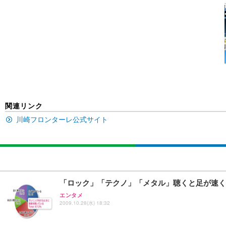
[EdoErgo] オフィスチェア 椅子 テレワーク 疲れない
EIZO ビジネス向けプレミアムモニター | FlexScan EV3240
Amazonベーシック ペットシーツ 薄型 レギュラー 1回使
(黒網+黒枠+黒足)
￥105,595
￥3,373
￥5,699
SIHOO B100 オフィスチェア／デスクチェア メッシュ
EIZO ビジネス向けプレミアムモニター | FlexScan EV2740
Amazonベーシック ペットシーツ 厚型 ワイド 42枚x2袋
￥27,999
￥109,572
￥3,234
関連リンク
川崎フロンターレ公式サイト
Sezlife オフィスチェア デスクチェア 疲れない テレ
【純正品】27"ゲーミングモニター DualSense 充電フック
ネオ・ルーライフ ネオ・オムツ L 中型犬用 26枚入り 単
ション PCチェア 通気性メッシュ ゲーミング/勉強/事務用
￥49,979
￥1,800
￥7,680
「ロック」「テクノ」「メタル」聴くと足が速く
Sezlife オフィスチェア デスクチェア 疲れない テレ
【整備済み品】Dell E2724HS 27インチ 液晶モニター フルH
Smart Basic(スマートベーシック) 【Amazon.co.jp
エンタメ
ション PCチェア 通気性メッシュ ゲーミング/勉強/事務用
2009.10.28(水) 18:32
￥15,800
￥3,670
￥7,680