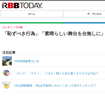
ホーム
IT・デジタル
ホーム
IT・デジタル
エンタメ
その他
「恥ずべき行為」「素晴らしい舞台を台無しに」
IT・デジタルTOP
SPEED TEST
ネタ
エンタメ
注目記事
ショッピング
エンタメTOP
ライフ
10G光回線導入レポ
韓流・K-POP
ライフTOP
リリース一覧
「ロック」「テクノ」「メタル」聴くと足が速くなりそうなのは？
音楽
ペット
プッシュ通知の停止方法
グラビア
その他
1位は関根麻里、2位は宇多田ヒカル〜これって何のランキング？
ショッピング