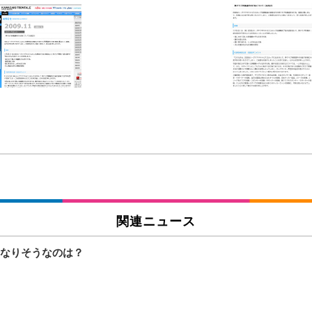
 跳ね上げ式アームレスト コンパクト 約105度ロッキング pc 事務椅子 360度
X-WT | 31.5型4K UHD・USB Type-C・ホワイト
い捨て 無香料 ホワイト 300枚
チェア 人間工学 疲れない ブラック
X-WT | 27.0型4K UHD・USB Type-C・ホワイト
(84枚) ホワイト(吸収面:ライトブルー)
ワーク チェア 強化バックレスト 30度ロッキング機能 人間工学 椅子 腰サポー
付き（CFI-ZDM1J）
品
 おしゃれ パソコンチェア (ブラック)
関連ニュース
なりそうなのは？
ワーク チェア 強化バックレスト 30度ロッキング機能 人間工学 椅子 腰サポー
D（1920×1080）VA 非光沢 HDMI/DisplayPort/VGA スピーカー内蔵 
限定】 Smart Basic アイリスオーヤマ ペットシーツ 超厚型 お徳用 ワイド 100枚入 
 おしゃれ パソコンチェア (ホワイト)