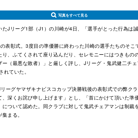
写真をすべて見る
たJリーグ1部（J1）の川崎が4日、「選手がとった行為は
の表彰式。3度目の準優勝に終わった川崎の選手たちのそこ
たり、ふてくされて座り込んだり、セレモニーにはつきものの
ザー（最悪な敗者）」と厳しく評し、Jリーグ・鬼武健二チェ
視されていた。
 Jリーグヤマザキナビスコカップ決勝戦後の表彰式での弊ク
て、深くお詫び申し上げます」とし、「首にかけて頂いた準
について認めた。同クラブに対して鬼武チェアマンは制裁を
が集まる。