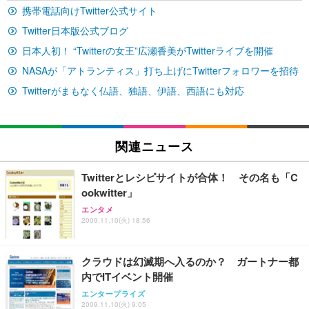
ュチェア 人間工学 疲れない ブラック
x2袋(84枚) ホワイト(吸収面:ライトブルー)
イト
携帯電話向けTwitter公式サイト
￥27,999
￥3,234
￥109,572
Twitter日本版公式ブログ
日本人初！ “Twitterの女王”広瀬香美がTwitterライブを開催
Sezlife オフィスチェア デスクチェア 疲れない テレ
【純正品】27"ゲーミングモニター DualSense 充電
ネオ・ルーライフ ネオ・オムツ L 中型犬用 26枚入
NASAが「アトランティス」打ち上げにTwitterフォロワーを招待
ワーク チェア 強化バックレスト 30度ロッキング機
フック付き（CFI-ZDM1J）
り 単品
能 人間工学 椅子 腰サポート 90度跳ね上げ式アーム
Twitterがまもなく仏語、独語、伊語、西語にも対応
レスト 3Dヘッドレスト ハンガー付き 高反発クッシ
￥49,979
￥1,800
￥7,680
ョン PCチェア 通気性メッシュ ゲーミング/勉強/事
務用 おしゃれ パソコンチェア (ブラック)
Sezlife オフィスチェア デスクチェア 疲れない テレ
【整備済み品】Dell E2724HS 27インチ 液晶モニタ
Smart Basic(スマートベーシック) 【Amazon.co.jp
関連ニュース
ワーク チェア 強化バックレスト 30度ロッキング機
ー フルHD（1920×1080）VA 非光沢 HDMI/DisplayP
限定】 Smart Basic アイリスオーヤマ ペットシーツ
能 人間工学 椅子 腰サポート 90度跳ね上げ式アーム
ort/VGA スピーカー内蔵 高さ調整 スイベル VESA対
超厚型 お徳用 ワイド 100枚入 (x 1) (ケース販売)
Twitterとレシピサイトが合体！ その名も「C
レスト 3Dヘッドレスト ハンガー付き 高反発クッシ
応 ComfortView ビジネス向け
￥7,680
￥15,800
￥3,670
ookwitter」
ョン PCチェア 通気性メッシュ ゲーミング/勉強/事
務用 おしゃれ パソコンチェア (ホワイト)
エンタメ
2009.11.10(火) 18:56
ANDWINT オフィスチェア デスクチェア 肘なし メ
【MiniLED/24.5inch/280Hz/FHD】GRAPHT THE S
アイリスオーヤマ ペットシーツ 超厚型 お徳用 レギ
ッシュ 通気性 ランバーサポート付き 腰サポート ガ
HOOTER Gaming Monitor 24” Essential ゲーミン
ュラー 200枚入【Amazon.co.jp限定】
ス圧無段階昇降 360度回転 キャスター付き コンパク
グモニター QD 24.5インチ 1ms FHD 量子ドット 残
クラウドは幻滅期へ入るのか？ ガートナー都
ト 幅52×奥行58.5×高さ84～96cm テレワーク 在宅
像低減 (3年保証 | 輝点保証 | 日本メーカー)
￥3,731
￥4,139
￥34,980
勤務 ブラック
内でITイベント開催
エンタープライズ
2009.11.10(火) 9:05