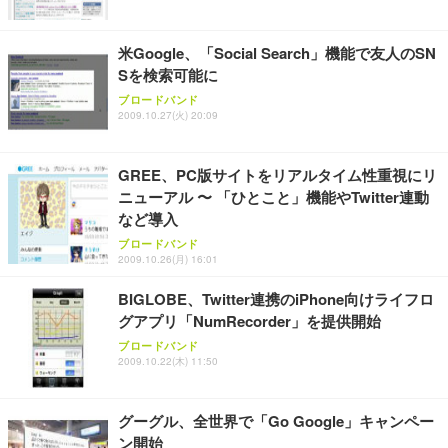
米Google、「Social Search」機能で友人のSN
Sを検索可能に
ブロードバンド
2009.10.27(火) 20:09
GREE、PC版サイトをリアルタイム性重視にリ
ニューアル 〜 「ひとこと」機能やTwitter連動
など導入
ブロードバンド
2009.10.26(月) 16:01
BIGLOBE、Twitter連携のiPhone向けライフロ
グアプリ「NumRecorder」を提供開始
ブロードバンド
2009.10.22(木) 11:50
グーグル、全世界で「Go Google」キャンペー
ン開始