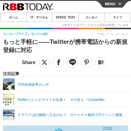
MENU
CLOSE
ホーム
IT・デジタル
SPEED TEST
エンタメ
ライフ
ホーム
IT・デジタル
エンタープライズ
モバイルBIZ
2009.11.12（木）8:37
もっと手軽に——Twitterが携帯電話からの新規
IT・デジタルTOP
スマートフォン
SPEED TEST
登録に対応
ネタ
ガジェット・ツール
エンタメ
ショッピング
その他
エンタメTOP
映画・ドラマ
ライフ
注目記事
韓流・K-POP
韓国・芸能
ライフTOP
グルメ
リリース一覧
10G光回線導入レポ
音楽
スポーツ
ペット
ショッピング
プッシュ通知の停止方法
Twitterとレシピサイトが合体！ その名も「Cookwitter」
グラビア
ブログ
その他
ショッピング
その他
クラウドは幻滅期へ入るのか？ ガートナー都内でITイベント開催