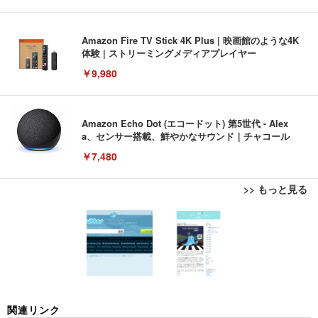
Amazon Fire TV Stick 4K Plus | 映画館のような4K
体験 | ストリーミングメディアプレイヤー
￥9,980
Amazon Echo Dot (エコードット) 第5世代 - Alex
a、センサー搭載、鮮やかなサウンド｜チャコール
￥7,480
>> もっと見る
[EdoErgo] オフィスチェア 椅子 テレワーク 疲れな
EIZO ビジネス向けプレミアムモニター | FlexScan
Amazonベーシック ペットシーツ 薄型 レギュラー 1
い 跳ね上げ式アームレスト コンパクト 約105度ロッ
EV3240X-WT | 31.5型4K UHD・USB Type-C・ホワ
回使い捨て 無香料 ホワイト 300枚
キング pc 事務椅子 360度回転 座面昇降 強化ナイロ
イト
ン樹脂ベース 通気性メッシュ 在宅ワーク H-WY01
￥3,373
￥5,699
￥105,595
(黒網+黒枠+黒足)
EIZO ビジネス向けプレミアムモニター | FlexScan
SIHOO B100 オフィスチェア／デスクチェア メッシ
Amazonベーシック ペットシーツ 厚型 ワイド 42枚
関連リンク
EV2740X-WT | 27.0型4K UHD・USB Type-C・ホワ