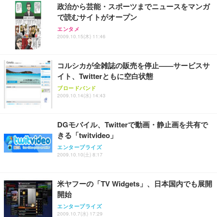
政治から芸能・スポーツまでニュースをマンガ
で読むサイトがオープン
エンタメ
2009.10.15(木) 11:46
コルシカが全雑誌の販売を停止——サービスサ
イト、Twitterともに空白状態
ブロードバンド
2009.10.14(水) 14:43
DGモバイル、Twitterで動画・静止画を共有で
きる「twitvideo」
エンタープライズ
2009.10.10(土) 8:17
米ヤフーの「TV Widgets」、日本国内でも展開
開始
エンタープライズ
2009.10.7(水) 17:29