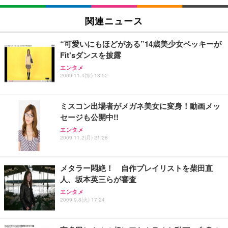
Sezlife オフィスチェア デスクチェア 疲れない テレ
関連ニュース
【純正品】27"ゲーミングモニター DualSense 充電
ネオ・ルーライフ ネオ・オムツ L 中型犬用 26枚入
ワーク チェア 強化バックレスト 30度ロッキング機
フック付き（CFI-ZDM1J）
り 単品
能 人間工学 椅子 腰サポート 90度跳ね上げ式アーム
“可愛いにもほどがある”14歳美少女ベッキーが
レスト 3Dヘッドレスト ハンガー付き 高反発クッシ
￥49,979
￥1,800
￥7,680
Fit'sダンスを披露
ョン PCチェア 通気性メッシュ ゲーミング/勉強/事
務用 おしゃれ パソコンチェア (ブラック)
エンタメ
2009.11.4(水) 18:52
Sezlife オフィスチェア デスクチェア 疲れない テレ
【整備済み品】Dell E2724HS 27インチ 液晶モニタ
Smart Basic(スマートベーシック) 【Amazon.co.jp
ワーク チェア 強化バックレスト 30度ロッキング機
ー フルHD（1920×1080）VA 非光沢 HDMI/DisplayP
限定】 Smart Basic アイリスオーヤマ ペットシーツ
能 人間工学 椅子 腰サポート 90度跳ね上げ式アーム
ort/VGA スピーカー内蔵 高さ調整 スイベル VESA対
超厚型 お徳用 ワイド 100枚入 (x 1) (ケース販売)
ミスコン出場者がメガネ美女に変身！動画メッ
レスト 3Dヘッドレスト ハンガー付き 高反発クッシ
応 ComfortView ビジネス向け
￥7,680
￥15,800
￥3,670
ョン PCチェア 通気性メッシュ ゲーミング/勉強/事
セージも公開中!!
務用 おしゃれ パソコンチェア (ホワイト)
エンタメ
ANDWINT オフィスチェア デスクチェア 肘なし メ
【MiniLED/24.5inch/280Hz/FHD】GRAPHT THE S
2009.11.2(月) 21:28
アイリスオーヤマ ペットシーツ 超厚型 お徳用 レギ
ッシュ 通気性 ランバーサポート付き 腰サポート ガ
HOOTER Gaming Monitor 24” Essential ゲーミン
ュラー 200枚入【Amazon.co.jp限定】
ス圧無段階昇降 360度回転 キャスター付き コンパク
グモニター QD 24.5インチ 1ms FHD 量子ドット 残
ト 幅52×奥行58.5×高さ84～96cm テレワーク 在宅
像低減 (3年保証 | 輝点保証 | 日本メーカー)
￥3,731
メタラー悶絶！ 自作プレイリストを柴田直
￥4,139
￥34,980
勤務 ブラック
人、坂本英三らが審査
エンタメ
2009.9.8(火) 17:24