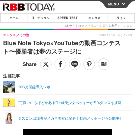
MENU
CLOSE
ホーム
IT・デジタル
SPEED TEST
エンタメ
ライフ
ホーム
IT・デジタル
エンタメ
その他
2009.11.16（月）17:33
Blue Note Tokyo×YouTubeの動画コンテス
IT・デジタルTOP
スマートフォン
SPEED TEST
ト〜優勝者は夢のステージに
ネタ
ガジェット・ツール
エンタメ
ショッピング
その他
エンタメTOP
映画・ドラマ
ライフ
注目記事
韓流・K-POP
韓国・芸能
ライフTOP
グルメ
リリース一覧
10G光回線導入レポ
音楽
スポーツ
ペット
ショッピング
プッシュ通知の停止方法
“可愛いにもほどがある”14歳美少女ベッキーがFit'sダンスを披露
グラビア
ブログ
その他
ショッピング
その他
ミスコン出場者がメガネ美女に変身！動画メッセージも公開中!!