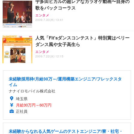
宇多田ヒカルの超レアなカラオケ動画〜自身の
歌をバックコーラス
エンタメ
2009.7.30(木) 13:41
人気「Fit'sダンスコンテスト」特別賞はベリー
ダンス風や女子高生ら
エンタメ
2009.7.22(水) 12:15
未経験採用枠/月給30万～/運用構築エンジニア/フレックスタ
イム
ナナイロモバイル株式会社
埼玉県
月給30万円～60万円
正社員
未経験からなれる人気ゲームのテストエンジニア/寮・社宅・