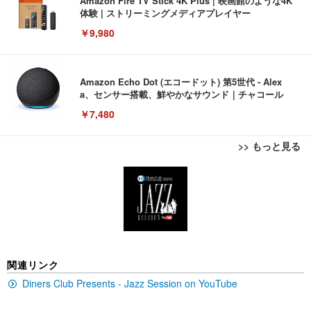
Amazon Fire TV Stick 4K Plus | 映画館のような4K
体験 | ストリーミングメディアプレイヤー
￥9,980
Amazon Echo Dot (エコードット) 第5世代 - Alex
a、センサー搭載、鮮やかなサウンド｜チャコール
￥7,480
>> もっと見る
[EdoErgo] オフィスチェア 椅子 テレワーク 疲れな
EIZO ビジネス向けプレミアムモニター | FlexScan
Amazonベーシック ペットシーツ 薄型 レギュラー 1
い 跳ね上げ式アームレスト コンパクト 約105度ロッ
EV3240X-WT | 31.5型4K UHD・USB Type-C・ホワ
回使い捨て 無香料 ホワイト 300枚
キング pc 事務椅子 360度回転 座面昇降 強化ナイロ
イト
ン樹脂ベース 通気性メッシュ 在宅ワーク H-WY01
￥3,373
￥5,699
￥105,595
(黒網+黒枠+黒足)
EIZO ビジネス向けプレミアムモニター | FlexScan
SIHOO B100 オフィスチェア／デスクチェア メッシ
Amazonベーシック ペットシーツ 厚型 ワイド 42枚
関連リンク
EV2740X-WT | 27.0型4K UHD・USB Type-C・ホワ
ュチェア 人間工学 疲れない ブラック
x2袋(84枚) ホワイト(吸収面:ライトブルー)
イト
Diners Club Presents - Jazz Session on YouTube
￥27,999
￥3,234
￥109,572