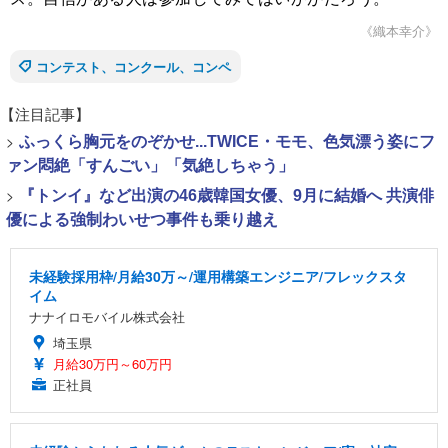
《織本幸介》
コンテスト、コンクール、コンペ
【注目記事】
>
ふっくら胸元をのぞかせ...TWICE・モモ、色気漂う姿にフ
ァン悶絶「すんごい」「気絶しちゃう」
>
『トンイ』など出演の46歳韓国女優、9月に結婚へ 共演俳
優による強制わいせつ事件も乗り越え
未経験採用枠/月給30万～/運用構築エンジニア/フレックスタ
イム
ナナイロモバイル株式会社
埼玉県
月給30万円～60万円
正社員