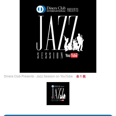
Diners Club Presents - Jazz Session on YouTube
全 1 枚