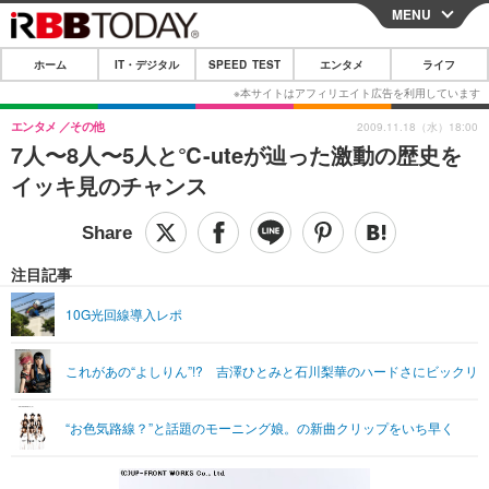
MENU
CLOSE
ホーム
IT・デジタル
SPEED TEST
エンタメ
ライフ
ホーム
IT・デジタル
エンタメ
その他
2009.11.18（水）18:00
7人〜8人〜5人と℃-uteが辿った激動の歴史を
IT・デジタルTOP
スマートフォン
SPEED TEST
イッキ見のチャンス
ネタ
ガジェット・ツール
エンタメ
ショッピング
その他
エンタメTOP
映画・ドラマ
ライフ
注目記事
韓流・K-POP
韓国・芸能
ライフTOP
グルメ
リリース一覧
10G光回線導入レポ
音楽
スポーツ
ペット
ショッピング
プッシュ通知の停止方法
これがあの“よしりん”!? 吉澤ひとみと石川梨華のハードさにビックリ
グラビア
ブログ
その他
ショッピング
その他
“お色気路線？”と話題のモーニング娘。の新曲クリップをいち早く