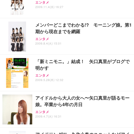
エンタメ
ANDWINT オフィスチェア デスクチェア 肘なし メ
【MiniLED/24.5inch/280Hz/FHD】GRAPHT THE S
2009.11.4(水) 16:27
アイリスオーヤマ ペットシーツ 超厚型 お徳用 レギ
ッシュ 通気性 ランバーサポート付き 腰サポート ガ
HOOTER Gaming Monitor 24” Essential ゲーミン
ュラー 200枚入【Amazon.co.jp限定】
ス圧無段階昇降 360度回転 キャスター付き コンパク
グモニター QD 24.5インチ 1ms FHD 量子ドット 残
ト 幅52×奥行58.5×高さ84～96cm テレワーク 在宅
像低減 (3年保証 | 輝点保証 | 日本メーカー)
￥3,731
メンバーどこまでわかる!? モーニング娘。第1
￥4,139
￥34,980
勤務 ブラック
期から現在までを網羅
エンタメ
2009.8.4(火) 15:01
「新ミニモニ。」結成！ 矢口真里がブログで
明かす
エンタメ
2009.5.28(木) 12:32
アイドルから大人の女へ〜矢口真里が語るモー
娘。卒業から4年の月日
エンタメ
2009.4.7(火) 16:31