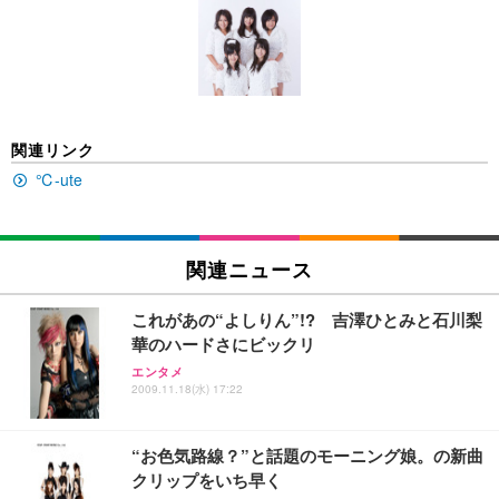
[EdoErgo] オフィスチェア 椅子 テレワーク 疲れな
EIZO ビジネス向けプレミアムモニター | FlexScan
Amazonベーシック ペットシーツ 薄型 レギュラー 1
い 跳ね上げ式アームレスト コンパクト 約105度ロッ
EV3240X-WT | 31.5型4K UHD・USB Type-C・ホワ
回使い捨て 無香料 ホワイト 300枚
キング pc 事務椅子 360度回転 座面昇降 強化ナイロ
イト
ン樹脂ベース 通気性メッシュ 在宅ワーク H-WY01
￥3,373
￥5,699
￥105,595
(黒網+黒枠+黒足)
EIZO ビジネス向けプレミアムモニター | FlexScan
SIHOO B100 オフィスチェア／デスクチェア メッシ
Amazonベーシック ペットシーツ 厚型 ワイド 42枚
関連リンク
EV2740X-WT | 27.0型4K UHD・USB Type-C・ホワ
ュチェア 人間工学 疲れない ブラック
x2袋(84枚) ホワイト(吸収面:ライトブルー)
イト
℃-ute
￥27,999
￥3,234
￥109,572
Sezlife オフィスチェア デスクチェア 疲れない テレ
関連ニュース
【純正品】27"ゲーミングモニター DualSense 充電
ネオ・ルーライフ ネオ・オムツ L 中型犬用 26枚入
ワーク チェア 強化バックレスト 30度ロッキング機
フック付き（CFI-ZDM1J）
り 単品
能 人間工学 椅子 腰サポート 90度跳ね上げ式アーム
これがあの“よしりん”!? 吉澤ひとみと石川梨
レスト 3Dヘッドレスト ハンガー付き 高反発クッシ
￥49,979
￥1,800
￥7,680
華のハードさにビックリ
ョン PCチェア 通気性メッシュ ゲーミング/勉強/事
務用 おしゃれ パソコンチェア (ブラック)
エンタメ
2009.11.18(水) 17:22
Sezlife オフィスチェア デスクチェア 疲れない テレ
【整備済み品】Dell E2724HS 27インチ 液晶モニタ
Smart Basic(スマートベーシック) 【Amazon.co.jp
ワーク チェア 強化バックレスト 30度ロッキング機
ー フルHD（1920×1080）VA 非光沢 HDMI/DisplayP
限定】 Smart Basic アイリスオーヤマ ペットシーツ
能 人間工学 椅子 腰サポート 90度跳ね上げ式アーム
ort/VGA スピーカー内蔵 高さ調整 スイベル VESA対
超厚型 お徳用 ワイド 100枚入 (x 1) (ケース販売)
“お色気路線？”と話題のモーニング娘。の新曲
レスト 3Dヘッドレスト ハンガー付き 高反発クッシ
応 ComfortView ビジネス向け
￥7,680
￥15,800
￥3,670
ョン PCチェア 通気性メッシュ ゲーミング/勉強/事
クリップをいち早く
務用 おしゃれ パソコンチェア (ホワイト)