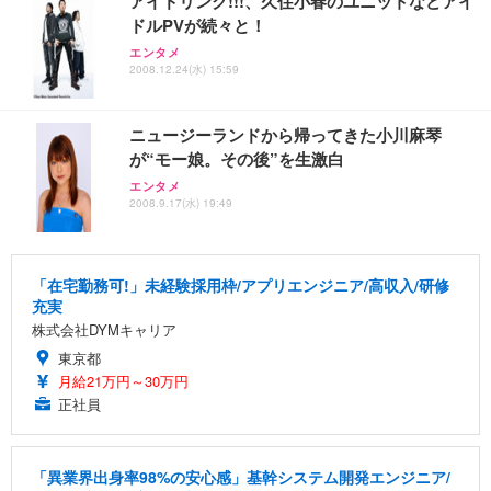
アイドリング!!!、久住小春のユニットなどアイ
ドルPVが続々と！
エンタメ
2008.12.24(水) 15:59
ニュージーランドから帰ってきた小川麻琴
が“モー娘。その後”を生激白
エンタメ
2008.9.17(水) 19:49
「在宅勤務可!」未経験採用枠/アプリエンジニア/高収入/研修
充実
株式会社DYMキャリア
東京都
月給21万円～30万円
正社員
「異業界出身率98%の安心感」基幹システム開発エンジニア/