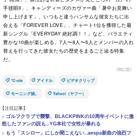
手毬唄II」、キャンディーズのカヴァー曲「暑中お見舞い
申し上げます」、いつもと違うハンサムな彼女たちに出
会える「FOREVER LOVE」、チャート1位を獲得した最
新シングル「EVERYDAY 絶好調！！」など、バラエティ
豊かな10曲が楽しめる。7人〜8人〜5人とメンバーの入れ
替えを行ってきた彼女たちの歴史をまるごと辿る特集
だ。
《関口賢》
℃-ute
アイドル
ビデオクリップ
モーニング娘。
Yahoo!（ヤフー）
【注目記事】
>
ゴルフクラブで襲撃、BLACKPINKの10周年イベントに激
怒したファンの説も...YG本社で女性が暴れる
>
もう「スシロー」にしか聞こえない...aespa新曲の強烈フ