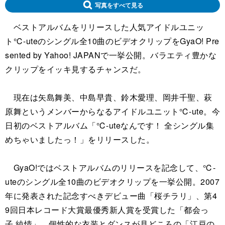
写真をすべて見る
ベストアルバムをリリースした人気アイドルユニッ
ト℃-uteのシングル全10曲のビデオクリップをGyaO! Pre
sented by Yahoo! JAPANで一挙公開。バラエティ豊かな
クリップをイッキ見するチャンスだ。
現在は矢島舞美、中島早貴、鈴木愛理、岡井千聖、萩
原舞というメンバーからなるアイドルユニット℃-ute。今
日初のベストアルバム「℃-uteなんです！ 全シングル集
めちゃいましたっ！」をリリースした。
GyaO!ではベストアルバムのリリースを記念して、℃-
uteのシングル全10曲のビデオクリップを一挙公開。2007
年に発表された記念すべきデビュー曲「桜チラリ」、第4
9回日本レコード大賞最優秀新人賞を受賞した「都会っ
子 純情」、個性的な衣装とダンスが見どころの「江戸の