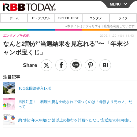
MENU
CLOSE
ホーム
IT・デジタル
SPEED TEST
エンタメ
ライフ
ホーム
IT・デジタル
エンタメ
その他
2009.11.20（金）11:43
なんと2割が“当選結果を見忘れる”〜「年末ジ
IT・デジタルTOP
スマートフォン
SPEED TEST
ャンボ宝くじ」
ネタ
ガジェット・ツール
エンタメ
ショッピング
その他
エンタメTOP
映画・ドラマ
ライフ
注目記事
韓流・K-POP
韓国・芸能
ライフTOP
グルメ
リリース一覧
10G光回線導入レポ
音楽
スポーツ
ペット
ショッピング
プッシュ通知の停止方法
男性注意！ 料理の腕を比較されて傷つくのは「母親より元カノ」だ
って
グラビア
ブログ
その他
ショッピング
その他
約7割が年末年始に1泊以上の旅行を計画〜ただし“安近短”の傾向強し