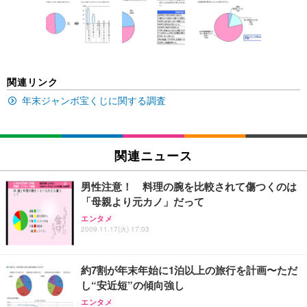
い 跳ね上げ式アームレスト コンパクト 約105度ロッ
EV3240X-WT | 31.5型4K UHD・USB Type-C・ホワ
回使い捨て 無香料 ホワイト 300枚
キング pc 事務椅子 360度回転 座面昇降 強化ナイロ
イト
ン樹脂ベース 通気性メッシュ 在宅ワーク H-WY01
￥3,373
￥5,699
￥105,595
(黒網+黒枠+黒足)
EIZO ビジネス向けプレミアムモニター | FlexScan
SIHOO B100 オフィスチェア／デスクチェア メッシ
Amazonベーシック ペットシーツ 厚型 ワイド 42枚
関連リンク
EV2740X-WT | 27.0型4K UHD・USB Type-C・ホワ
ュチェア 人間工学 疲れない ブラック
x2袋(84枚) ホワイト(吸収面:ライトブルー)
イト
年末ジャンボ宝くじに関する調査
￥27,999
￥3,234
￥109,572
Sezlife オフィスチェア デスクチェア 疲れない テレ
関連ニュース
【純正品】27"ゲーミングモニター DualSense 充電
ネオ・ルーライフ ネオ・オムツ L 中型犬用 26枚入
ワーク チェア 強化バックレスト 30度ロッキング機
フック付き（CFI-ZDM1J）
り 単品
能 人間工学 椅子 腰サポート 90度跳ね上げ式アーム
男性注意！ 料理の腕を比較されて傷つくのは
レスト 3Dヘッドレスト ハンガー付き 高反発クッシ
￥49,979
￥1,800
￥7,680
「母親より元カノ」だって
ョン PCチェア 通気性メッシュ ゲーミング/勉強/事
務用 おしゃれ パソコンチェア (ブラック)
エンタメ
2009.11.17(火) 17:03
Sezlife オフィスチェア デスクチェア 疲れない テレ
【整備済み品】Dell E2724HS 27インチ 液晶モニタ
Smart Basic(スマートベーシック) 【Amazon.co.jp
ワーク チェア 強化バックレスト 30度ロッキング機
ー フルHD（1920×1080）VA 非光沢 HDMI/DisplayP
限定】 Smart Basic アイリスオーヤマ ペットシーツ
能 人間工学 椅子 腰サポート 90度跳ね上げ式アーム
ort/VGA スピーカー内蔵 高さ調整 スイベル VESA対
超厚型 お徳用 ワイド 100枚入 (x 1) (ケース販売)
約7割が年末年始に1泊以上の旅行を計画〜ただ
レスト 3Dヘッドレスト ハンガー付き 高反発クッシ
応 ComfortView ビジネス向け
￥7,680
￥15,800
￥3,670
ョン PCチェア 通気性メッシュ ゲーミング/勉強/事
し“安近短”の傾向強し
務用 おしゃれ パソコンチェア (ホワイト)
エンタメ