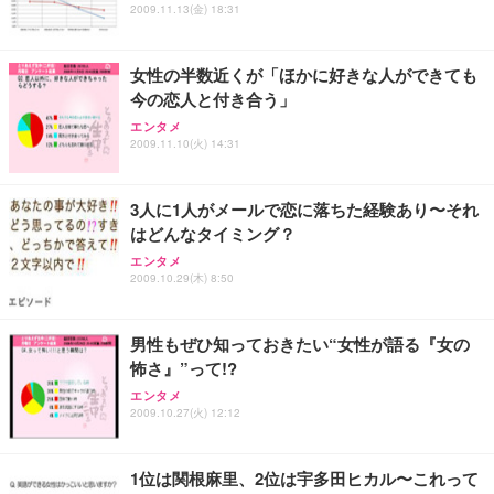
ANDWINT オフィスチェア デスクチェア 肘なし メ
【MiniLED/24.5inch/280Hz/FHD】GRAPHT THE S
2009.11.13(金) 18:31
アイリスオーヤマ ペットシーツ 超厚型 お徳用 レギ
ッシュ 通気性 ランバーサポート付き 腰サポート ガ
HOOTER Gaming Monitor 24” Essential ゲーミン
ュラー 200枚入【Amazon.co.jp限定】
ス圧無段階昇降 360度回転 キャスター付き コンパク
グモニター QD 24.5インチ 1ms FHD 量子ドット 残
ト 幅52×奥行58.5×高さ84～96cm テレワーク 在宅
像低減 (3年保証 | 輝点保証 | 日本メーカー)
￥3,731
女性の半数近くが「ほかに好きな人ができても
￥4,139
￥34,980
勤務 ブラック
今の恋人と付き合う」
エンタメ
2009.11.10(火) 14:31
3人に1人がメールで恋に落ちた経験あり〜それ
はどんなタイミング？
エンタメ
2009.10.29(木) 8:50
男性もぜひ知っておきたい“女性が語る『女の
怖さ』”って!?
エンタメ
2009.10.27(火) 12:12
1位は関根麻里、2位は宇多田ヒカル〜これって