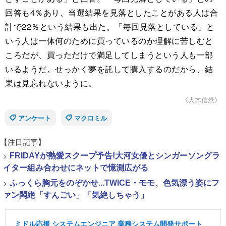
回答も4％あり、当選結果を見落としたことがある人は合
計で22％という結果も出た。「毎回見落としている」と
いう人は一体何のために買っているのか理解に苦しむと
ころだが、買っただけで満足してしまうという人も一部
いるようだ。せっかく夢を託して購入するのだから、結
果は見忘れないように。
《大木信景》
アンケート
マクロミル
【注目記事】
>
FRIDAYが熱愛スクープ予告!大河女優とシンガーソングラ
イター組み合わせにネットで憶測広がる
>
ふっくら胸元をのぞかせ...TWICE・モモ、色気漂う姿にフ
ァン悶絶「すんごい」「気絶しちゃう」
ミドル応援 システムエンジニア 業務システム開発サポート