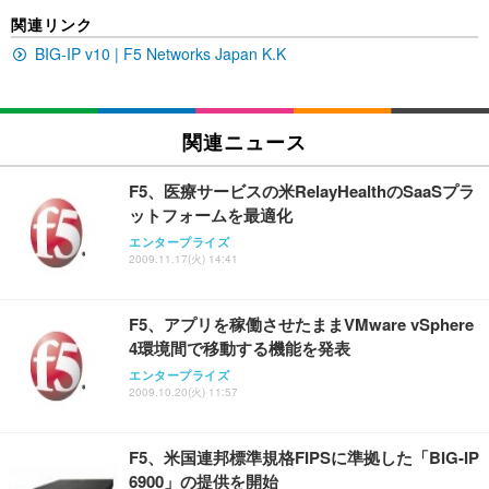
[EdoErgo] オフィスチェア 椅子 テレワーク 疲れな
EIZO ビジネス向けプレミアムモニター | FlexScan
Amazonベーシック ペットシーツ 薄型 レギュラー 1
関連リンク
い 跳ね上げ式アームレスト コンパクト 約105度ロッ
EV3240X-WT | 31.5型4K UHD・USB Type-C・ホワ
回使い捨て 無香料 ホワイト 300枚
キング pc 事務椅子 360度回転 座面昇降 強化ナイロ
イト
BIG-IP v10 | F5 Networks Japan K.K
ン樹脂ベース 通気性メッシュ 在宅ワーク H-WY01
￥3,373
￥5,699
￥105,595
(黒網+黒枠+黒足)
EIZO ビジネス向けプレミアムモニター | FlexScan
関連ニュース
SIHOO B100 オフィスチェア／デスクチェア メッシ
Amazonベーシック ペットシーツ 厚型 ワイド 42枚
EV2740X-WT | 27.0型4K UHD・USB Type-C・ホワ
ュチェア 人間工学 疲れない ブラック
x2袋(84枚) ホワイト(吸収面:ライトブルー)
イト
F5、医療サービスの米RelayHealthのSaaSプラ
￥27,999
￥3,234
￥109,572
ットフォームを最適化
エンタープライズ
2009.11.17(火) 14:41
Sezlife オフィスチェア デスクチェア 疲れない テレ
【純正品】27"ゲーミングモニター DualSense 充電
ネオ・ルーライフ ネオ・オムツ L 中型犬用 26枚入
ワーク チェア 強化バックレスト 30度ロッキング機
フック付き（CFI-ZDM1J）
り 単品
能 人間工学 椅子 腰サポート 90度跳ね上げ式アーム
F5、アプリを稼働させたままVMware vSphere
レスト 3Dヘッドレスト ハンガー付き 高反発クッシ
￥49,979
￥1,800
￥7,680
4環境間で移動する機能を発表
ョン PCチェア 通気性メッシュ ゲーミング/勉強/事
務用 おしゃれ パソコンチェア (ブラック)
エンタープライズ
2009.10.20(火) 11:57
Sezlife オフィスチェア デスクチェア 疲れない テレ
【整備済み品】Dell E2724HS 27インチ 液晶モニタ
Smart Basic(スマートベーシック) 【Amazon.co.jp
ワーク チェア 強化バックレスト 30度ロッキング機
ー フルHD（1920×1080）VA 非光沢 HDMI/DisplayP
限定】 Smart Basic アイリスオーヤマ ペットシーツ
能 人間工学 椅子 腰サポート 90度跳ね上げ式アーム
ort/VGA スピーカー内蔵 高さ調整 スイベル VESA対
超厚型 お徳用 ワイド 100枚入 (x 1) (ケース販売)
レスト 3Dヘッドレスト ハンガー付き 高反発クッシ
応 ComfortView ビジネス向け
F5、米国連邦標準規格FIPSに準拠した「BIG-IP
￥7,680
￥15,800
￥3,670
ョン PCチェア 通気性メッシュ ゲーミング/勉強/事
6900」の提供を開始