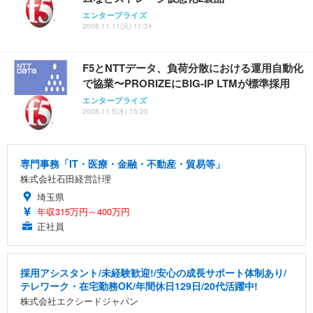
エンタープライズ
2008.11.11(火) 11:34
F5とNTTデータ、負荷分散における運用自動化
で協業〜PRORIZEにBIG-IP LTMが標準採用
エンタープライズ
2008.11.5(水) 15:25
専門事務「IT・医療・金融・不動産・貿易等」
株式会社石田経営計理
埼玉県
年収315万円～400万円
正社員
採用アシスタント/未経験歓迎!/安心の成長サポート体制あり/
テレワーク・在宅勤務OK/年間休日129日/20代活躍中!
株式会社エクシードジャパン