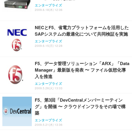
務用 おしゃれ パソコンチェア (ホワイト)
エンタープライズ
ANDWINT オフィスチェア デスクチェア 肘なし メ
【MiniLED/24.5inch/280Hz/FHD】GRAPHT THE S
2009.6.18(木) 12:36
アイリスオーヤマ ペットシーツ 超厚型 お徳用 レギ
ッシュ 通気性 ランバーサポート付き 腰サポート ガ
HOOTER Gaming Monitor 24” Essential ゲーミン
ュラー 200枚入【Amazon.co.jp限定】
ス圧無段階昇降 360度回転 キャスター付き コンパク
グモニター QD 24.5インチ 1ms FHD 量子ドット 残
ト 幅52×奥行58.5×高さ84～96cm テレワーク 在宅
像低減 (3年保証 | 輝点保証 | 日本メーカー)
￥3,731
NECとF5、省電力プラットフォームを活用した
￥4,139
￥34,980
勤務 ブラック
SAPシステムの最適化について共同検証を実施
エンタープライズ
2009.6.15(月) 12:28
F5、データ管理ソリューション「ARX」「Data
Manager」最新版を発表 〜 ファイル仮想化導
入を推進
エンタープライズ
2009.5.26(火) 13:03
F5、第3回「DevCentralメンバーミーティン
グ」を開催 〜 クラウドインフラをその場で構
築
エンタープライズ
2009.5.21(木) 13:36