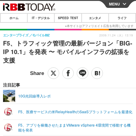
MENU
CLOSE
ホーム
IT・デジタル
SPEED TEST
エンタメ
ライフ
ホーム
IT・デジタル
エンタープライズ
モバイルBIZ
2009.11.24（火）13:19
F5、トラフィック管理の最新バージョン「BIG-
IT・デジタルTOP
スマートフォン
SPEED TEST
IP 10.1」を発表 〜 モバイルインフラの拡張を
ネタ
ガジェット・ツール
支援
エンタメ
ショッピング
その他
エンタメTOP
映画・ドラマ
ライフ
韓流・K-POP
韓国・芸能
注目記事
ライフTOP
グルメ
リリース一覧
音楽
スポーツ
10G光回線導入レポ
ペット
ショッピング
プッシュ通知の停止方法
グラビア
ブログ
その他
F5、医療サービスの米RelayHealthのSaaSプラットフォームを最適化
ショッピング
その他
F5、アプリを稼働させたままVMware vSphere 4環境間で移動する機
能を発表