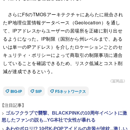
さらにF5のTMOSアーキテクチャにあらたに統合され
たIP地理位置情報データベース（Geolocation）を通し
て、IPアドレスからユーザーの居場所を正確に割り出せ
るようになった。IP制限（国別から州レベルまで、ある
いは単一のIPアドレス）を介したロケーションごとのセ
キュリティ・ポリシーによって商取引の制限事項に適合
していることを確認できるため、リスク低減とコスト削
減が達成できるという。
《冨岡晶》
BIG-IP
SIP
F5ネットワークス
【注目記事】
>
ゴルフクラブで襲撃、BLACKPINKの10周年イベントに激
怒したファンの説も...YG本社で女性が暴れる
>
あわやポロリ!? 10代K-POPアイドルの衣装が波紋...激しい