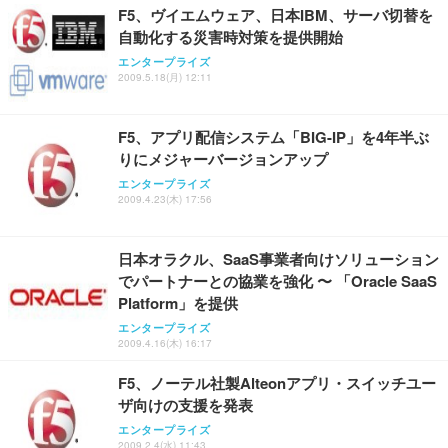
F5、ヴイエムウェア、日本IBM、サーバ切替を
自動化する災害時対策を提供開始
エンタープライズ
2009.5.18(月) 12:11
F5、アプリ配信システム「BIG-IP」を4年半ぶ
りにメジャーバージョンアップ
エンタープライズ
2009.4.23(木) 17:56
日本オラクル、SaaS事業者向けソリューション
でパートナーとの協業を強化 〜 「Oracle SaaS
Platform」を提供
エンタープライズ
2009.4.16(木) 16:17
F5、ノーテル社製Alteonアプリ・スイッチユー
ザ向けの支援を発表
エンタープライズ
2009.2.4(水) 11:43