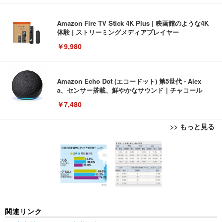
Amazon Fire TV Stick 4K Plus | 映画館のような4K
体験 | ストリーミングメディアプレイヤー
￥9,980
Amazon Echo Dot (エコードット) 第5世代 - Alex
a、センサー搭載、鮮やかなサウンド｜チャコール
￥7,480
>> もっと見る
[EdoErgo] オフィスチェア 椅子 テレワーク 疲れな
EIZO ビジネス向けプレミアムモニター | FlexScan
Amazonベーシック ペットシーツ 薄型 レギュラー 1
い 跳ね上げ式アームレスト コンパクト 約105度ロッ
EV3240X-WT | 31.5型4K UHD・USB Type-C・ホワ
回使い捨て 無香料 ホワイト 300枚
キング pc 事務椅子 360度回転 座面昇降 強化ナイロ
イト
ン樹脂ベース 通気性メッシュ 在宅ワーク H-WY01
￥3,373
￥5,699
￥105,595
(黒網+黒枠+黒足)
EIZO ビジネス向けプレミアムモニター | FlexScan
SIHOO B100 オフィスチェア／デスクチェア メッシ
Amazonベーシック ペットシーツ 厚型 ワイド 42枚
関連リンク
EV2740X-WT | 27.0型4K UHD・USB Type-C・ホワ
ュチェア 人間工学 疲れない ブラック
x2袋(84枚) ホワイト(吸収面:ライトブルー)