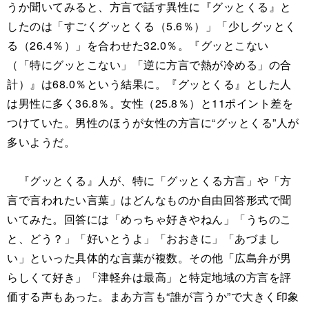
うか聞いてみると、方言で話す異性に『グッとくる』と
したのは「すごくグッとくる（5.6％）」「少しグッとく
る（26.4％）」を合わせた32.0％。『グッとこない
（「特にグッとこない」「逆に方言で熱が冷める」の合
計）』は68.0％という結果に。『グッとくる』とした人
は男性に多く36.8％。女性（25.8％）と11ポイント差を
つけていた。男性のほうが女性の方言に“グッとくる”人が
多いようだ。
『グッとくる』人が、特に「グッとくる方言」や「方
言で言われたい言葉」はどんなものか自由回答形式で聞
いてみた。回答には「めっちゃ好きやねん」「うちのこ
と、どう？」「好いとうよ」「おおきに」「あづまし
い」といった具体的な言葉が複数。その他「広島弁が男
らしくて好き」「津軽弁は最高」と特定地域の方言を評
価する声もあった。まあ方言も“誰が言うか”で大きく印象