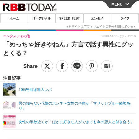
MENU
CLOSE
ホーム
IT・デジタル
SPEED TEST
エンタメ
ライフ
ホーム
IT・デジタル
エンタメ
その他
2009.11.25（水）12:10
「めっちゃ好きやねん」方言で話す異性にグッ
IT・デジタルTOP
スマートフォン
SPEED TEST
とくる？
ネタ
ガジェット・ツール
エンタメ
ショッピング
その他
エンタメTOP
映画・ドラマ
ライフ
注目記事
韓流・K-POP
韓国・芸能
ライフTOP
グルメ
リリース一覧
10G光回線導入レポ
音楽
スポーツ
ペット
ショッピング
プッシュ通知の停止方法
男の知らない花嫁のホンネ〜女性の半数が「マリッジブルー経験あ
り」
グラビア
ブログ
その他
ショッピング
その他
女性の半数近くが「ほかに好きな人ができても今の恋人と付き合う」