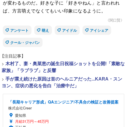
が変わるものだ。好きな子に「好きやねん」と言われれ
ば、方言萌えでなくてもいい印象になるように。
《関口賢》
アンケート
萌え
アイドル
アイシェア
クール・ジャパン
【注目記事】
>
木村了、妻・奥菜恵の誕生日祝福ショットを公開!「素敵な
家族」「ラブラブ」と反響
>
手が震え続けた原因は首のヘルニアだった...KARA・スン
ヨン、症状の悪化を告白「治療中だ」
「長期キャリア形成」QAエンジニア/不具合の検証と改善提案
株式会社Creer
愛知県
月給31万円～45万円