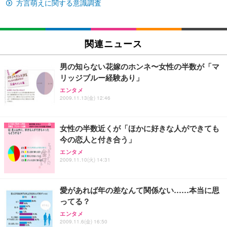
イト
方言萌えに関する意識調査
￥27,999
￥3,234
￥109,572
Sezlife オフィスチェア デスクチェア 疲れない テレ
関連ニュース
【純正品】27"ゲーミングモニター DualSense 充電
ネオ・ルーライフ ネオ・オムツ L 中型犬用 26枚入
ワーク チェア 強化バックレスト 30度ロッキング機
フック付き（CFI-ZDM1J）
り 単品
能 人間工学 椅子 腰サポート 90度跳ね上げ式アーム
男の知らない花嫁のホンネ〜女性の半数が「マ
レスト 3Dヘッドレスト ハンガー付き 高反発クッシ
￥49,979
￥1,800
￥7,680
リッジブルー経験あり」
ョン PCチェア 通気性メッシュ ゲーミング/勉強/事
務用 おしゃれ パソコンチェア (ブラック)
エンタメ
2009.11.13(金) 12:46
Sezlife オフィスチェア デスクチェア 疲れない テレ
【整備済み品】Dell E2724HS 27インチ 液晶モニタ
Smart Basic(スマートベーシック) 【Amazon.co.jp
ワーク チェア 強化バックレスト 30度ロッキング機
ー フルHD（1920×1080）VA 非光沢 HDMI/DisplayP
限定】 Smart Basic アイリスオーヤマ ペットシーツ
能 人間工学 椅子 腰サポート 90度跳ね上げ式アーム
ort/VGA スピーカー内蔵 高さ調整 スイベル VESA対
超厚型 お徳用 ワイド 100枚入 (x 1) (ケース販売)
女性の半数近くが「ほかに好きな人ができても
レスト 3Dヘッドレスト ハンガー付き 高反発クッシ
応 ComfortView ビジネス向け
￥7,680
￥15,800
￥3,670
ョン PCチェア 通気性メッシュ ゲーミング/勉強/事
今の恋人と付き合う」
務用 おしゃれ パソコンチェア (ホワイト)
エンタメ
ANDWINT オフィスチェア デスクチェア 肘なし メ
【MiniLED/24.5inch/280Hz/FHD】GRAPHT THE S
2009.11.10(火) 14:31
アイリスオーヤマ ペットシーツ 超厚型 お徳用 レギ
ッシュ 通気性 ランバーサポート付き 腰サポート ガ
HOOTER Gaming Monitor 24” Essential ゲーミン
ュラー 200枚入【Amazon.co.jp限定】
ス圧無段階昇降 360度回転 キャスター付き コンパク
グモニター QD 24.5インチ 1ms FHD 量子ドット 残
ト 幅52×奥行58.5×高さ84～96cm テレワーク 在宅
像低減 (3年保証 | 輝点保証 | 日本メーカー)
￥3,731
愛があれば年の差なんて関係ない……本当に思
￥4,139
￥34,980
勤務 ブラック
ってる？
エンタメ
2009.11.6(金) 16:50