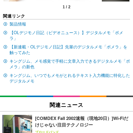
1
/
2
EIZO ビジネス向けプレミアムモニター | FlexScan
SIHOO B100 オフィスチェア／デスクチェア メッシ
Amazonベーシック ペットシーツ 厚型 ワイド 42枚
関連リンク
EV2740X-WT | 27.0型4K UHD・USB Type-C・ホワ
ュチェア 人間工学 疲れない ブラック
x2袋(84枚) ホワイト(吸収面:ライトブルー)
イト
製品情報
￥27,999
￥3,234
￥109,572
【OLデジモノ日記（ビデオニュース）】デジタルメモ「ポメ
ラ」
【新連載・OLデジモノ日記】先輩のデジタルメモ「ポメラ」を
Sezlife オフィスチェア デスクチェア 疲れない テレ
【純正品】27"ゲーミングモニター DualSense 充電
ネオ・ルーライフ ネオ・オムツ L 中型犬用 26枚入
ワーク チェア 強化バックレスト 30度ロッキング機
触ってみた
フック付き（CFI-ZDM1J）
り 単品
能 人間工学 椅子 腰サポート 90度跳ね上げ式アーム
キングジム、メモ感覚で手軽に文章入力できるデジタルメモ「ポ
レスト 3Dヘッドレスト ハンガー付き 高反発クッシ
￥49,979
￥1,800
￥7,680
メラ」の新色
ョン PCチェア 通気性メッシュ ゲーミング/勉強/事
務用 おしゃれ パソコンチェア (ブラック)
キングジム、いつでもメモがとれるテキスト入力機能に特化した
デジタルメモ
Sezlife オフィスチェア デスクチェア 疲れない テレ
【整備済み品】Dell E2724HS 27インチ 液晶モニタ
Smart Basic(スマートベーシック) 【Amazon.co.jp
ワーク チェア 強化バックレスト 30度ロッキング機
ー フルHD（1920×1080）VA 非光沢 HDMI/DisplayP
限定】 Smart Basic アイリスオーヤマ ペットシーツ
能 人間工学 椅子 腰サポート 90度跳ね上げ式アーム
ort/VGA スピーカー内蔵 高さ調整 スイベル VESA対
超厚型 お徳用 ワイド 100枚入 (x 1) (ケース販売)
レスト 3Dヘッドレスト ハンガー付き 高反発クッシ
応 ComfortView ビジネス向け
￥7,680
￥15,800
￥3,670
ョン PCチェア 通気性メッシュ ゲーミング/勉強/事
関連ニュース
務用 おしゃれ パソコンチェア (ホワイト)
ANDWINT オフィスチェア デスクチェア 肘なし メ
【MiniLED/24.5inch/280Hz/FHD】GRAPHT THE S
[COMDEX Fall 2002速報（現地20日）]Wi-Fiだ
アイリスオーヤマ ペットシーツ 超厚型 お徳用 レギ
ッシュ 通気性 ランバーサポート付き 腰サポート ガ
HOOTER Gaming Monitor 24” Essential ゲーミン
ュラー 200枚入【Amazon.co.jp限定】
けじゃない注目テクノロジー
ス圧無段階昇降 360度回転 キャスター付き コンパク
グモニター QD 24.5インチ 1ms FHD 量子ドット 残
ト 幅52×奥行58.5×高さ84～96cm テレワーク 在宅
像低減 (3年保証 | 輝点保証 | 日本メーカー)
￥3,731
ブロードバンド