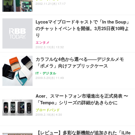
￥4,139
￥34,980
2002.11.21(木) 17:17
勤務 ブラック
Lycosマイブロードキャストで「In the Soup」
のチャットイベントを開催。3月25日夜10時よ
り
エンタメ
2002.3.13(水) 13:32
カラフルな4色から選べる——デジタルメモ
「ポメラ」向けファブリックケース
IT・デジタル
2009.5.20(水) 11:49
Acer、スマートフォン市場進出を正式発表 〜
「Tempo」シリーズの詳細があきらかに
ブロードバンド
2009.2.18(水) 4:30
【レビュー】多彩な新機能が追加された「iLife