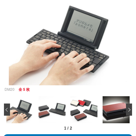
DM20
全 5 枚
‹
1
/
2