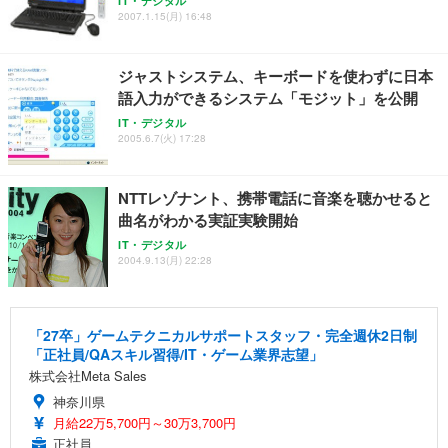
IT・デジタル
2007.1.15(月) 16:48
ジャストシステム、キーボードを使わずに日本
語入力ができるシステム「モジット」を公開
IT・デジタル
2005.6.7(火) 17:28
NTTレゾナント、携帯電話に音楽を聴かせると
曲名がわかる実証実験開始
IT・デジタル
2004.9.13(月) 22:28
「27卒」ゲームテクニカルサポートスタッフ・完全週休2日制
「正社員/QAスキル習得/IT・ゲーム業界志望」
株式会社Meta Sales
神奈川県
月給22万5,700円～30万3,700円
正社員