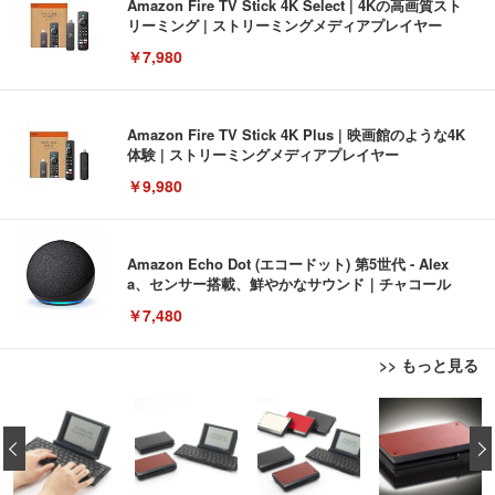
Amazon Fire TV Stick 4K Select | 4Kの高画質スト
リーミング | ストリーミングメディアプレイヤー
￥7,980
Amazon Fire TV Stick 4K Plus | 映画館のような4K
体験 | ストリーミングメディアプレイヤー
￥9,980
Amazon Echo Dot (エコードット) 第5世代 - Alex
a、センサー搭載、鮮やかなサウンド｜チャコール
￥7,480
>> もっと見る
[EdoErgo] オフィスチェア 椅子 テレワーク 疲れな
EIZO ビジネス向けプレミアムモニター | FlexScan
Amazonベーシック ペットシーツ 薄型 レギュラー 1
い 跳ね上げ式アームレスト コンパクト 約105度ロッ
EV3240X-WT | 31.5型4K UHD・USB Type-C・ホワ
‹
回使い捨て 無香料 ホワイト 300枚
キング pc 事務椅子 360度回転 座面昇降 強化ナイロ
イト
ン樹脂ベース 通気性メッシュ 在宅ワーク H-WY01
￥3,373
￥5,699
￥105,595
(黒網+黒枠+黒足)