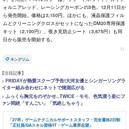
ォルニアレッド、レーシングカーボンの3色。12月11日か
ら発売開始。価格は3,150円。ほかにも、液晶保護フィル
ムとクリーニングクロスがセットになったDM20専用保護
キット（2,100円）、覗き見防止シート（3,675円）も同
日から販売を開始する。
《》
キングジム
【注目記事】
>
FRIDAYが熱愛スクープ予告!大河女優とシンガーソングラ
イター組み合わせにネットで憶測広がる
>
ふっくら胸元をのぞかせ...TWICE・モモ、色気漂う姿にフ
ァン悶絶「すんごい」「気絶しちゃう」
「27卒」ゲームテクニカルサポートスタッフ・完全週休2日制
「正社員/QAスキル習得/IT・ゲーム業界志望」