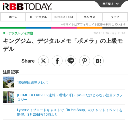
MENU
CLOSE
ホーム
IT・デジタル
SPEED TEST
エンタメ
ライフ
ホーム
IT・デジタル
IT・デジタル
その他
2009.11.26（木）11:28
キングジム、デジタルメモ「ポメラ」の上級モ
IT・デジタルTOP
スマートフォン
SPEED TEST
デル
ネタ
ガジェット・ツール
エンタメ
ショッピング
その他
エンタメTOP
映画・ドラマ
ライフ
注目記事
韓流・K-POP
韓国・芸能
ライフTOP
グルメ
リリース一覧
10G光回線導入レポ
音楽
スポーツ
ペット
ショッピング
プッシュ通知の停止方法
[COMDEX Fall 2002速報（現地20日）]Wi-Fiだけじゃない注目テクノ
ロジー
グラビア
ブログ
その他
Lycosマイブロードキャストで「In the Soup」のチャットイベントを
ショッピング
その他
開催。3月25日夜10時より