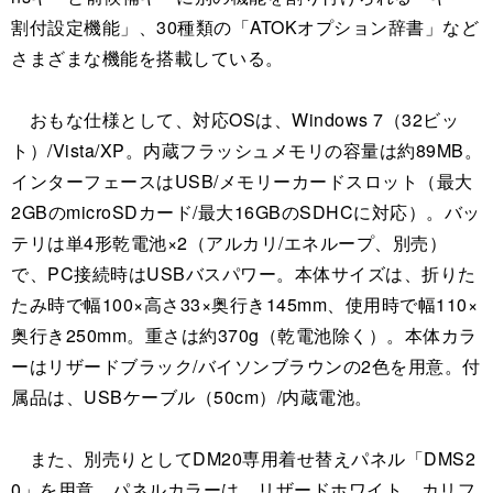
割付設定機能」、30種類の「ATOKオプション辞書」など
さまざまな機能を搭載している。
おもな仕様として、対応OSは、Windows 7（32ビッ
ト）/Vista/XP。内蔵フラッシュメモリの容量は約89MB。
インターフェースはUSB/メモリーカードスロット（最大
2GBのmicroSDカード/最大16GBのSDHCに対応）。バッ
テリは単4形乾電池×2（アルカリ/エネループ、別売）
で、PC接続時はUSBバスパワー。本体サイズは、折りた
たみ時で幅100×高さ33×奥行き145mm、使用時で幅110×
奥行き250mm。重さは約370g（乾電池除く）。本体カラ
ーはリザードブラック/バイソンブラウンの2色を用意。付
属品は、USBケーブル（50cm）/内蔵電池。
また、別売りとしてDM20専用着せ替えパネル「DMS2
0」を用意。パネルカラーは、リザードホワイト、カリフ