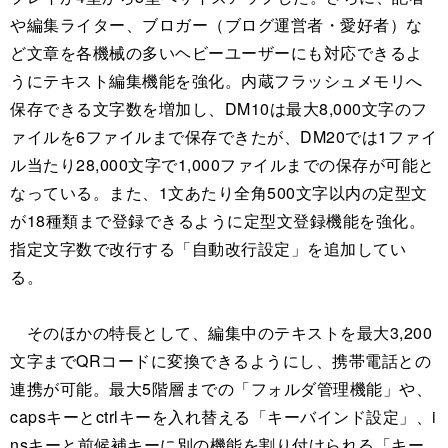
や編集ライター、ブロガー（ブログ運営者・愛好者）な
ど文章を各機械の多いヘビーユーザーにも対応できるよ
うにテキスト編集機能を強化。内蔵フラッシュメモリへ
保存できる文字数を増加し、DM10は最大8,000文字のフ
ァイルを6ファイルまで保存できたが、DM20では1ファイ
ル当たり28,000文字で1,000ファイルまでの保存が可能と
なっている。また、1文あたり全角500文字以内の定型文
が18種類まで登録できるように定型文登録機能を強化。
指定文字数で改行する「自動改行設定」を追加してい
る。
そのほかの特長として、編集中のテキストを最大3,200
文字までQRコードに変換できるようにし、携帯電話との
連携が可能。最大5階層までの「フォルダ管理機能」や、
capsキーとctrlキーを入れ替える「キーバインド設定」、i
nsキーと前候補キーに別の機能を割り付けられる「キー