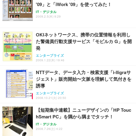
'09」と「iWork '09」を使ってみた！
IT・デジタル
2009.2.5(木) 9:29
OKIネットワークス、携帯の位置情報を利用し
た警備員行動支援サービス「モビルカ G」を開
発
エンタープライズ
2009.1.22(木) 19:46
NTTデータ、データ入力・検索支援「i-lligraサ
ジェスト」販売開始〜文脈を理解して気付きを
誘導
エンタープライズ
2008.10.21(火) 20:50
【短期集中連載】ニューデザインの「HP Touc
hSmart PC」を隅から隅までタッチ！
IT・デジタル
2008.7.26(土) 4:22