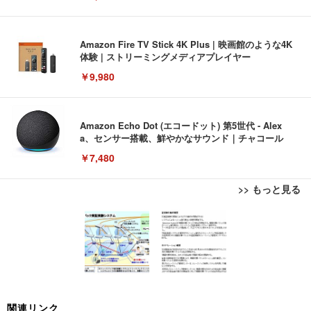
Amazon Fire TV Stick 4K Plus | 映画館のような4K
体験 | ストリーミングメディアプレイヤー
￥9,980
Amazon Echo Dot (エコードット) 第5世代 - Alex
a、センサー搭載、鮮やかなサウンド｜チャコール
￥7,480
>> もっと見る
[EdoErgo] オフィスチェア 椅子 テレワーク 疲れな
EIZO ビジネス向けプレミアムモニター | FlexScan
Amazonベーシック ペットシーツ 薄型 レギュラー 1
い 跳ね上げ式アームレスト コンパクト 約105度ロッ
EV3240X-WT | 31.5型4K UHD・USB Type-C・ホワ
回使い捨て 無香料 ホワイト 300枚
キング pc 事務椅子 360度回転 座面昇降 強化ナイロ
イト
ン樹脂ベース 通気性メッシュ 在宅ワーク H-WY01
￥3,373
￥5,699
￥105,595
(黒網+黒枠+黒足)
EIZO ビジネス向けプレミアムモニター | FlexScan
SIHOO B100 オフィスチェア／デスクチェア メッシ
Amazonベーシック ペットシーツ 厚型 ワイド 42枚
関連リンク
EV2740X-WT | 27.0型4K UHD・USB Type-C・ホワ