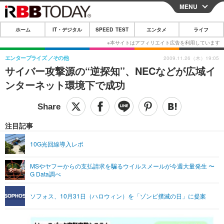
MENU
CLOSE
ホーム
IT・デジタル
SPEED TEST
エンタメ
ライフ
ホーム
IT・デジタル
エンタープライズ
その他
2009.11.26（木）19:05
サイバー攻撃源の“逆探知”、NECなどが広域イ
IT・デジタルTOP
スマートフォン
SPEED TEST
ンターネット環境下で成功
ネタ
ガジェット・ツール
エンタメ
ショッピング
その他
エンタメTOP
映画・ドラマ
ライフ
注目記事
韓流・K-POP
韓国・芸能
ライフTOP
グルメ
リリース一覧
10G光回線導入レポ
音楽
スポーツ
ペット
ショッピング
プッシュ通知の停止方法
MSやヤフーからの支払請求を騙るウイルスメールが今週大量発生 〜
G Data調べ
グラビア
ブログ
その他
ショッピング
その他
ソフォス、10月31日（ハロウィン）を「ゾンビ撲滅の日」に提案