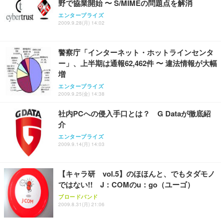
野で協業開始 〜 S/MIMEの問題点を解消
エンタープライズ
2009.9.28(月) 14:02
警察庁「インターネット・ホットラインセンタ
ー」、上半期は通報62,462件 〜 違法情報が大幅
増
エンタープライズ
2009.9.25(金) 14:38
社内PCへの侵入手口とは？ G Dataが徹底紹
介
エンタープライズ
2009.9.14(月) 14:03
【キャラ研 vol.5】のほほんと、でもタダモノ
ではない!! J：COMのu：go（ユーゴ）
ブロードバンド
2009.8.31(月) 21:06