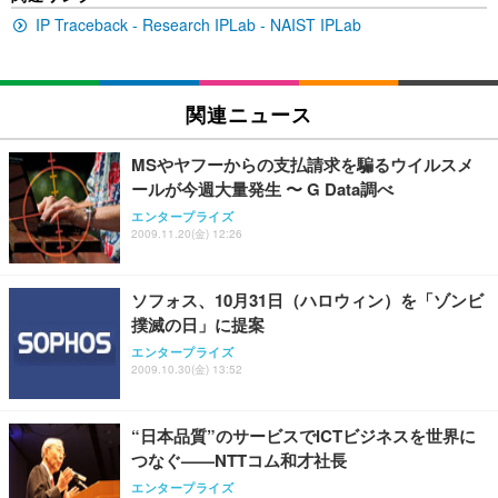
ュチェア 人間工学 疲れない ブラック
x2袋(84枚) ホワイト(吸収面:ライトブルー)
イト
IP Traceback - Research IPLab - NAIST IPLab
￥27,999
￥3,234
￥109,572
Sezlife オフィスチェア デスクチェア 疲れない テレ
関連ニュース
【純正品】27"ゲーミングモニター DualSense 充電
ネオ・ルーライフ ネオ・オムツ L 中型犬用 26枚入
ワーク チェア 強化バックレスト 30度ロッキング機
フック付き（CFI-ZDM1J）
り 単品
能 人間工学 椅子 腰サポート 90度跳ね上げ式アーム
MSやヤフーからの支払請求を騙るウイルスメ
レスト 3Dヘッドレスト ハンガー付き 高反発クッシ
￥49,979
￥1,800
￥7,680
ールが今週大量発生 〜 G Data調べ
ョン PCチェア 通気性メッシュ ゲーミング/勉強/事
務用 おしゃれ パソコンチェア (ブラック)
エンタープライズ
2009.11.20(金) 12:26
Sezlife オフィスチェア デスクチェア 疲れない テレ
【整備済み品】Dell E2724HS 27インチ 液晶モニタ
Smart Basic(スマートベーシック) 【Amazon.co.jp
ワーク チェア 強化バックレスト 30度ロッキング機
ー フルHD（1920×1080）VA 非光沢 HDMI/DisplayP
限定】 Smart Basic アイリスオーヤマ ペットシーツ
能 人間工学 椅子 腰サポート 90度跳ね上げ式アーム
ort/VGA スピーカー内蔵 高さ調整 スイベル VESA対
超厚型 お徳用 ワイド 100枚入 (x 1) (ケース販売)
ソフォス、10月31日（ハロウィン）を「ゾンビ
レスト 3Dヘッドレスト ハンガー付き 高反発クッシ
応 ComfortView ビジネス向け
￥7,680
￥15,800
￥3,670
ョン PCチェア 通気性メッシュ ゲーミング/勉強/事
撲滅の日」に提案
務用 おしゃれ パソコンチェア (ホワイト)
エンタープライズ
ANDWINT オフィスチェア デスクチェア 肘なし メ
【MiniLED/24.5inch/280Hz/FHD】GRAPHT THE S
2009.10.30(金) 13:52
アイリスオーヤマ ペットシーツ 超厚型 お徳用 レギ
ッシュ 通気性 ランバーサポート付き 腰サポート ガ
HOOTER Gaming Monitor 24” Essential ゲーミン
ュラー 200枚入【Amazon.co.jp限定】
ス圧無段階昇降 360度回転 キャスター付き コンパク
グモニター QD 24.5インチ 1ms FHD 量子ドット 残
ト 幅52×奥行58.5×高さ84～96cm テレワーク 在宅
像低減 (3年保証 | 輝点保証 | 日本メーカー)
￥3,731
“日本品質”のサービスでICTビジネスを世界に
￥4,139
￥34,980
勤務 ブラック
つなぐ——NTTコム和才社長
エンタープライズ