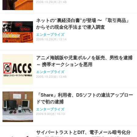
2009.10.29(木) 21:48
ネットの“裏経済白書”が登場 〜 「取引商品」
からその現金化手法まで潜入調査
エンタープライズ
2009.10.29(木) 13:14
アニメ海賊版や児童ポルノを販売、男性を逮捕
～ 携帯オークションを悪用
エンタープライズ
2009.10.23(金) 13:46
「Share」利用者、DSソフトの違法アップロー
ドで初の逮捕
エンタープライズ
2009.9.30(水) 16:13
サイバートラストとDIT、電子メール暗号化分