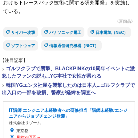
おけるトレースバック技術に関する研究開発」を実施し
ている。
《冨岡晶》
サイバー攻撃
パナソニック電工
日本電気（NEC）
ソフトウェア
情報通信研究機構（NICT）
【注目記事】
>
ゴルフクラブで襲撃、BLACKPINKの10周年イベントに激
怒したファンの説も...YG本社で女性が暴れる
>
韓国YGエンタ社屋を襲撃したのは日本人...ゴルフクラブで
出入口の一部を破損、警察が経緯を調査へ
IT講師 エンジニア未経験者への研修担当「講師未経験/エンジ
ニアからジョブチェンジ歓迎」
株式会社リゾーム
東京都
月給28万円～