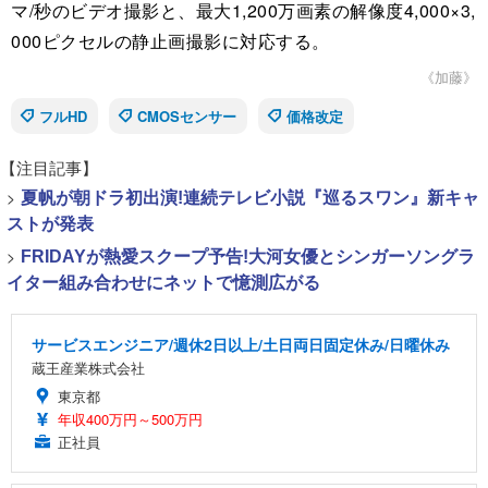
マ/秒のビデオ撮影と、最大1,200万画素の解像度4,000×3,
000ピクセルの静止画撮影に対応する。
《加藤》
フルHD
CMOSセンサー
価格改定
【注目記事】
>
夏帆が朝ドラ初出演!連続テレビ小説『巡るスワン』新キャ
ストが発表
>
FRIDAYが熱愛スクープ予告!大河女優とシンガーソングラ
イター組み合わせにネットで憶測広がる
サービスエンジニア/週休2日以上/土日両日固定休み/日曜休み
蔵王産業株式会社
東京都
年収400万円～500万円
正社員