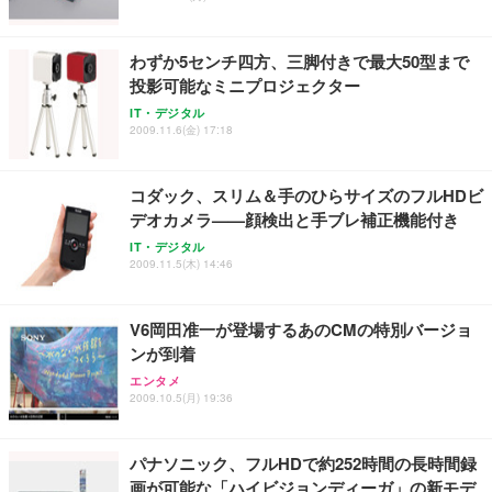
わずか5センチ四方、三脚付きで最大50型まで
投影可能なミニプロジェクター
IT・デジタル
2009.11.6(金) 17:18
コダック、スリム＆手のひらサイズのフルHDビ
デオカメラ——顔検出と手ブレ補正機能付き
IT・デジタル
2009.11.5(木) 14:46
V6岡田准一が登場するあのCMの特別バージョ
ンが到着
エンタメ
2009.10.5(月) 19:36
パナソニック、フルHDで約252時間の長時間録
画が可能な「ハイビジョンディーガ」の新モデ