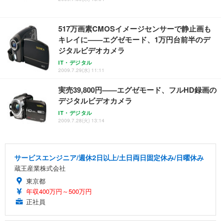
517万画素CMOSイメージセンサーで静止画も
キレイに——エグゼモード、1万円台前半のデ
ジタルビデオカメラ
IT・デジタル
2009.7.29(水) 11:11
実売39,800円——エグゼモード、フルHD録画の
デジタルビデオカメラ
IT・デジタル
2009.7.28(火) 13:14
サービスエンジニア/週休2日以上/土日両日固定休み/日曜休み
蔵王産業株式会社
東京都
年収400万円～500万円
正社員