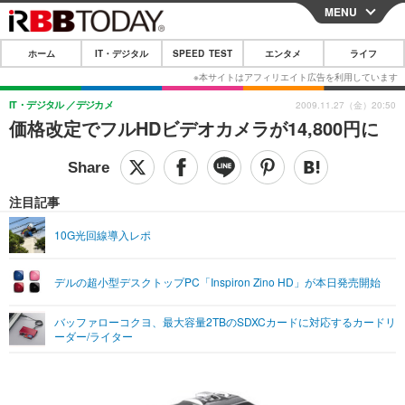
MENU
CLOSE
ホーム
IT・デジタル
SPEED TEST
エンタメ
ライフ
ホーム
IT・デジタル
IT・デジタル
デジカメ
2009.11.27（金）20:50
価格改定でフルHDビデオカメラが14,800円に
IT・デジタルTOP
スマートフォン
SPEED TEST
ネタ
ガジェット・ツール
エンタメ
注目記事
ショッピング
その他
エンタメTOP
映画・ドラマ
ライフ
10G光回線導入レポ
韓流・K-POP
韓国・芸能
ライフTOP
グルメ
リリース一覧
デルの超小型デスクトップPC「Inspiron Zino HD」が本日発売開始
音楽
スポーツ
ペット
ショッピング
プッシュ通知の停止方法
グラビア
ブログ
バッファローコクヨ、最大容量2TBのSDXCカードに対応するカードリ
その他
ーダー/ライター
ショッピング
その他