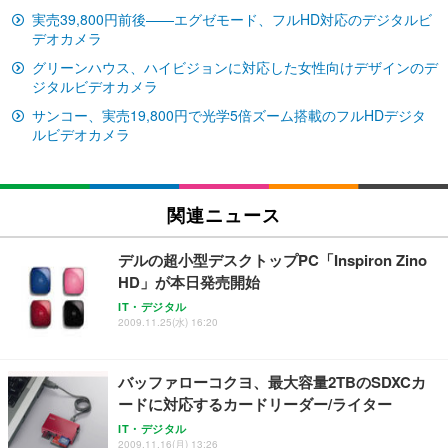
実売39,800円前後——エグゼモード、フルHD対応のデジタルビ
Sezlife オフィスチェア デスクチェア 疲れない テレ
【純正品】27"ゲーミングモニター DualSense 充電
ネオ・ルーライフ ネオ・オムツ L 中型犬用 26枚入
ワーク チェア 強化バックレスト 30度ロッキング機
デオカメラ
フック付き（CFI-ZDM1J）
り 単品
能 人間工学 椅子 腰サポート 90度跳ね上げ式アーム
グリーンハウス、ハイビジョンに対応した女性向けデザインのデ
レスト 3Dヘッドレスト ハンガー付き 高反発クッシ
￥49,979
￥1,800
￥7,680
ジタルビデオカメラ
ョン PCチェア 通気性メッシュ ゲーミング/勉強/事
務用 おしゃれ パソコンチェア (ブラック)
サンコー、実売19,800円で光学5倍ズーム搭載のフルHDデジタ
ルビデオカメラ
Sezlife オフィスチェア デスクチェア 疲れない テレ
【整備済み品】Dell E2724HS 27インチ 液晶モニタ
Smart Basic(スマートベーシック) 【Amazon.co.jp
ワーク チェア 強化バックレスト 30度ロッキング機
ー フルHD（1920×1080）VA 非光沢 HDMI/DisplayP
限定】 Smart Basic アイリスオーヤマ ペットシーツ
能 人間工学 椅子 腰サポート 90度跳ね上げ式アーム
ort/VGA スピーカー内蔵 高さ調整 スイベル VESA対
超厚型 お徳用 ワイド 100枚入 (x 1) (ケース販売)
レスト 3Dヘッドレスト ハンガー付き 高反発クッシ
応 ComfortView ビジネス向け
￥7,680
￥15,800
￥3,670
ョン PCチェア 通気性メッシュ ゲーミング/勉強/事
関連ニュース
務用 おしゃれ パソコンチェア (ホワイト)
ANDWINT オフィスチェア デスクチェア 肘なし メ
【MiniLED/24.5inch/280Hz/FHD】GRAPHT THE S
デルの超小型デスクトップPC「Inspiron Zino
アイリスオーヤマ ペットシーツ 超厚型 お徳用 レギ
ッシュ 通気性 ランバーサポート付き 腰サポート ガ
HOOTER Gaming Monitor 24” Essential ゲーミン
ュラー 200枚入【Amazon.co.jp限定】
HD」が本日発売開始
ス圧無段階昇降 360度回転 キャスター付き コンパク
グモニター QD 24.5インチ 1ms FHD 量子ドット 残
ト 幅52×奥行58.5×高さ84～96cm テレワーク 在宅
像低減 (3年保証 | 輝点保証 | 日本メーカー)
￥3,731
IT・デジタル
￥4,139
￥34,980
2009.11.25(水) 16:20
勤務 ブラック
バッファローコクヨ、最大容量2TBのSDXCカ
ードに対応するカードリーダー/ライター
IT・デジタル
2009.11.16(月) 13:26