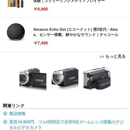
体験 | ストリーミングメディアプレイヤー
￥9,980
Amazon Echo Dot (エコードット) 第5世代 - Alex
a、センサー搭載、鮮やかなサウンド｜チャコール
￥7,480
>> もっと見る
[EdoErgo] オフィスチェア 椅子 テレワーク 疲れな
EIZO ビジネス向けプレミアムモニター | FlexScan
Amazonベーシック ペットシーツ 薄型 レギュラー 1
い 跳ね上げ式アームレスト コンパクト 約105度ロッ
EV3240X-WT | 31.5型4K UHD・USB Type-C・ホワ
回使い捨て 無香料 ホワイト 300枚
キング pc 事務椅子 360度回転 座面昇降 強化ナイロ
イト
ン樹脂ベース 通気性メッシュ 在宅ワーク H-WY01
￥3,373
￥5,699
￥105,595
(黒網+黒枠+黒足)
EIZO ビジネス向けプレミアムモニター | FlexScan
SIHOO B100 オフィスチェア／デスクチェア メッシ
Amazonベーシック ペットシーツ 厚型 ワイド 42枚
関連リンク
EV2740X-WT | 27.0型4K UHD・USB Type-C・ホワ
ュチェア 人間工学 疲れない ブラック
x2袋(84枚) ホワイト(吸収面:ライトブルー)
イト
製品情報
￥27,999
￥3,234
￥109,572
実売19,800円、フルHD対応で光学5倍ズームレンズ搭載のデジ
タルビデオカメラ