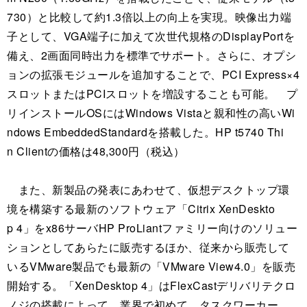
730）と比較して約1.3倍以上の向上を実現。映像出力端
子として、VGA端子に加えて次世代規格のDisplayPortを
備え、2画面同時出力を標準でサポート。さらに、オプシ
ョンの拡張モジュールを追加することで、PCI Express×4
スロットまたはPCIスロットを増設することも可能。 プ
リインストールOSにはWindows Vistaと親和性の高いWi
ndows EmbeddedStandardを搭載した。HP t5740 Thi
n Clientの価格は48,300円（税込）
また、新製品の発表にあわせて、仮想デスクトップ環
境を構築する最新のソフトウェア「Citrix XenDeskto
p 4」をx86サーバHP ProLiantファミリー向けのソリュー
ションとしてあらたに販売するほか、従来から販売して
いるVMware製品でも最新の「VMware View4.0」を販売
開始する。「XenDesktop 4」はFlexCastデリバリテクロ
ノジの搭載によって、業界で初めて、タスクワーカー、