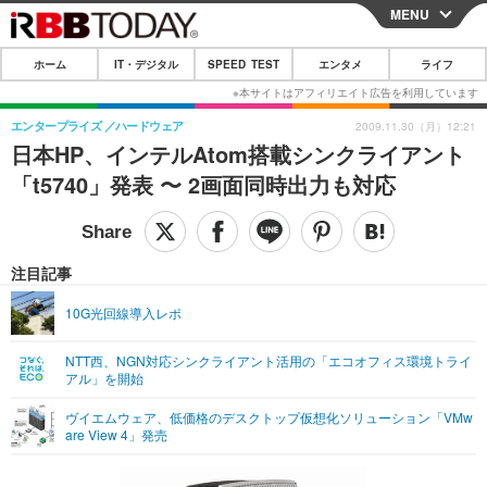
MENU
CLOSE
ホーム
IT・デジタル
SPEED TEST
エンタメ
ライフ
ホーム
IT・デジタル
エンタープライズ
ハードウェア
2009.11.30（月）12:21
日本HP、インテルAtom搭載シンクライアント
IT・デジタルTOP
スマートフォン
SPEED TEST
「t5740」発表 〜 2画面同時出力も対応
ネタ
ガジェット・ツール
エンタメ
ショッピング
その他
エンタメTOP
映画・ドラマ
ライフ
注目記事
韓流・K-POP
韓国・芸能
ライフTOP
グルメ
リリース一覧
10G光回線導入レポ
音楽
スポーツ
ペット
ショッピング
プッシュ通知の停止方法
NTT西、NGN対応シンクライアント活用の「エコオフィス環境トライ
アル」を開始
グラビア
ブログ
その他
ヴイエムウェア、低価格のデスクトップ仮想化ソリューション「VMw
ショッピング
その他
are View 4」発売