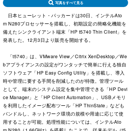
写真をすべて見る
日本ヒューレット・パッカードは30日、インテルAto
m N280プロセッサーを搭載し、初期設定の簡略化機能を
備えたシンクライアント端末「HP t5740 Thin Client」を
発表した。12月3日より販売を開始する。
「t5740」は、VMware View／Citrix XenDesktop／We
bアプライアンスの設定がワンタッチで簡単に行える独自
ソフトウェア「HP Easy Config Utility」を搭載し、導入
時や管理に要する手間を削減したのが特徴。管理ツール
として、端末のシステム設定を集中管理できる「HP Devi
ce Manager」と「HP Client Automation」、USBメモリ
を利用したイメージ配布ツール「HP ThinState」なども
バンドルし、ネットワーク環境の規模や用途に応じて使
用することが可能。処理性能については、インテルAto
m N280（1.66GHz）を搭載したことで、従来モデル（t5