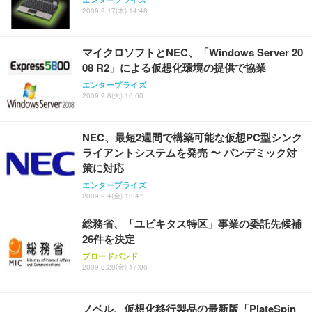
2009.9.17(木) 14:48
マイクロソフトとNEC、「Windows Server 20
08 R2」による仮想化環境の提供で協業
エンタープライズ
2009.9.8(火) 16:00
NEC、最短2週間で構築可能な仮想PC型シンク
ライアントシステムを発売 〜 パンデミック対
策に対応
エンタープライズ
2009.9.4(金) 13:47
総務省、「ユビキタス特区」事業の委託先候補
26件を決定
ブロードバンド
2009.8.28(金) 17:06
ノベル、仮想化移行製品の最新版「PlateSpin