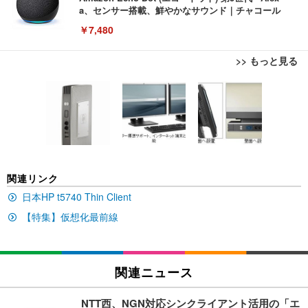
a、センサー搭載、鮮やかなサウンド｜チャコール
￥7,480
>> もっと見る
[EdoErgo] オフィスチェア 椅子 テレワーク 疲れな
EIZO ビジネス向けプレミアムモニター | FlexScan
Amazonベーシック ペットシーツ 薄型 レギュラー 1
い 跳ね上げ式アームレスト コンパクト 約105度ロッ
EV3240X-WT | 31.5型4K UHD・USB Type-C・ホワ
回使い捨て 無香料 ホワイト 300枚
キング pc 事務椅子 360度回転 座面昇降 強化ナイロ
イト
ン樹脂ベース 通気性メッシュ 在宅ワーク H-WY01
￥3,373
￥5,699
￥105,595
(黒網+黒枠+黒足)
EIZO ビジネス向けプレミアムモニター | FlexScan
SIHOO B100 オフィスチェア／デスクチェア メッシ
Amazonベーシック ペットシーツ 厚型 ワイド 42枚
関連リンク
EV2740X-WT | 27.0型4K UHD・USB Type-C・ホワ
ュチェア 人間工学 疲れない ブラック
x2袋(84枚) ホワイト(吸収面:ライトブルー)
イト
日本HP t5740 Thin Client
￥27,999
￥3,234
￥109,572
【特集】仮想化最前線
Sezlife オフィスチェア デスクチェア 疲れない テレ
【純正品】27"ゲーミングモニター DualSense 充電
ネオ・ルーライフ ネオ・オムツ L 中型犬用 26枚入
ワーク チェア 強化バックレスト 30度ロッキング機
フック付き（CFI-ZDM1J）
り 単品
関連ニュース
能 人間工学 椅子 腰サポート 90度跳ね上げ式アーム
レスト 3Dヘッドレスト ハンガー付き 高反発クッシ
￥49,979
￥1,800
￥7,680
ョン PCチェア 通気性メッシュ ゲーミング/勉強/事
NTT西、NGN対応シンクライアント活用の「エ