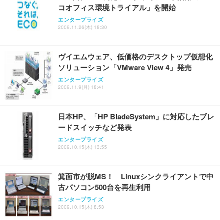
務用 おしゃれ パソコンチェア (ブラック)
コオフィス環境トライアル」を開始
Sezlife オフィスチェア デスクチェア 疲れない テレ
【整備済み品】Dell E2724HS 27インチ 液晶モニタ
Smart Basic(スマートベーシック) 【Amazon.co.jp
エンタープライズ
ワーク チェア 強化バックレスト 30度ロッキング機
ー フルHD（1920×1080）VA 非光沢 HDMI/DisplayP
限定】 Smart Basic アイリスオーヤマ ペットシーツ
2009.11.26(木) 18:30
能 人間工学 椅子 腰サポート 90度跳ね上げ式アーム
ort/VGA スピーカー内蔵 高さ調整 スイベル VESA対
超厚型 お徳用 ワイド 100枚入 (x 1) (ケース販売)
レスト 3Dヘッドレスト ハンガー付き 高反発クッシ
応 ComfortView ビジネス向け
￥7,680
￥15,800
￥3,670
ョン PCチェア 通気性メッシュ ゲーミング/勉強/事
ヴイエムウェア、低価格のデスクトップ仮想化
務用 おしゃれ パソコンチェア (ホワイト)
ソリューション「VMware View 4」発売
ANDWINT オフィスチェア デスクチェア 肘なし メ
【MiniLED/24.5inch/280Hz/FHD】GRAPHT THE S
アイリスオーヤマ ペットシーツ 超厚型 お徳用 レギ
エンタープライズ
ッシュ 通気性 ランバーサポート付き 腰サポート ガ
HOOTER Gaming Monitor 24” Essential ゲーミン
ュラー 200枚入【Amazon.co.jp限定】
2009.11.9(月) 18:41
ス圧無段階昇降 360度回転 キャスター付き コンパク
グモニター QD 24.5インチ 1ms FHD 量子ドット 残
ト 幅52×奥行58.5×高さ84～96cm テレワーク 在宅
像低減 (3年保証 | 輝点保証 | 日本メーカー)
￥3,731
￥4,139
￥34,980
勤務 ブラック
日本HP、「HP BladeSystem」に対応したブレ
ードスイッチなど発表
エンタープライズ
2009.10.15(木) 13:55
箕面市が脱MS！ Linuxシンクライアントで中
古パソコン500台を再生利用
エンタープライズ
2009.10.15(木) 8:53