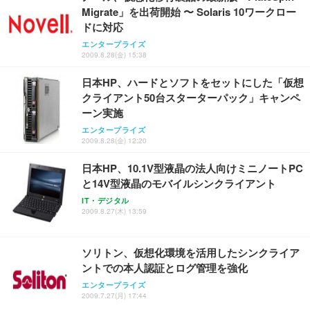
Migrate」を出荷開始 〜 Solaris 10ワークロー
ドに対応
エンタープライズ
2009.8.28(金) 15:38
日本HP、ハードとソフトをセットにした「仮想
クライアント50台スターターパック」キャンペ
ーン実施
エンタープライズ
2009.8.28(金) 12:20
日本HP、10.1V型液晶の法人向けミニノートPC
と14V型液晶のモバイルシンクライアント
IT・デジタル
2009.8.27(木) 13:59
ソリトン、仮想化環境を活用したシンクライア
ントでの本人認証とログ管理を強化
エンタープライズ
2009.7.27(月) 17:44