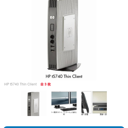
HP t5740 Thin Client
全 3 枚