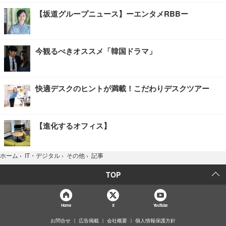
【坂道グループニュース】ーエンタメRBBー
今観るべきオススメ「韓国ドラマ」
快適デスクのヒントが満載！こだわりデスクツアー
【進化するオフィス】
記事
ホーム
›
IT・デジタル
›
その他
›
TOP
Home
X
YouTube
お問合せ
広告掲載
会社概要
個人情報保護方針