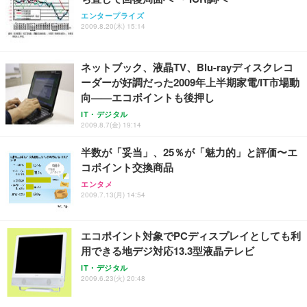
エンタープライズ
2009.8.20(木) 15:14
ネットブック、液晶TV、Blu-rayディスクレコ
ーダーが好調だった2009年上半期家電/IT市場動
向——エコポイントも後押し
IT・デジタル
2009.8.7(金) 19:14
半数が「妥当」、25％が「魅力的」と評価〜エ
コポイント交換商品
エンタメ
2009.7.13(月) 14:54
エコポイント対象でPCディスプレイとしても利
用できる地デジ対応13.3型液晶テレビ
IT・デジタル
2009.6.23(火) 20:48