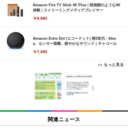
Amazon Fire TV Stick 4K Plus | 映画館のような4K
体験 | ストリーミングメディアプレイヤー
￥9,980
Amazon Echo Dot (エコードット) 第5世代 - Alex
a、センサー搭載、鮮やかなサウンド｜チャコール
￥7,480
>> もっと見る
[EdoErgo] オフィスチェア 椅子 テレワーク 疲れな
EIZO ビジネス向けプレミアムモニター | FlexScan
Amazonベーシック ペットシーツ 薄型 レギュラー 1
い 跳ね上げ式アームレスト コンパクト 約105度ロッ
EV3240X-WT | 31.5型4K UHD・USB Type-C・ホワ
回使い捨て 無香料 ホワイト 300枚
キング pc 事務椅子 360度回転 座面昇降 強化ナイロ
イト
ン樹脂ベース 通気性メッシュ 在宅ワーク H-WY01
￥3,373
￥5,699
￥105,595
(黒網+黒枠+黒足)
EIZO ビジネス向けプレミアムモニター | FlexScan
SIHOO B100 オフィスチェア／デスクチェア メッシ
Amazonベーシック ペットシーツ 厚型 ワイド 42枚
EV2740X-WT | 27.0型4K UHD・USB Type-C・ホワ
ュチェア 人間工学 疲れない ブラック
x2袋(84枚) ホワイト(吸収面:ライトブルー)
関連ニュース
イト
￥27,999
￥3,234
￥109,572