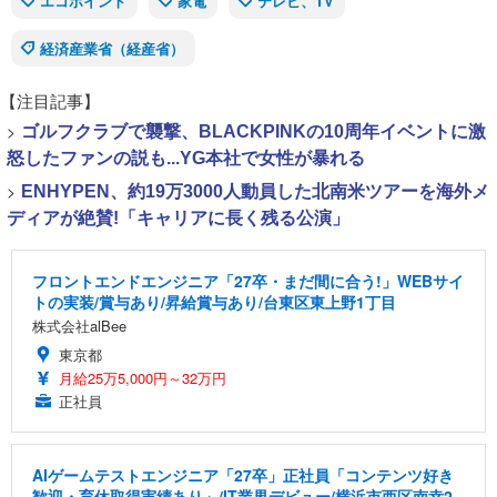
エコポイント
家電
テレビ、TV
経済産業省（経産省）
【注目記事】
>
ゴルフクラブで襲撃、BLACKPINKの10周年イベントに激
怒したファンの説も...YG本社で女性が暴れる
>
ENHYPEN、約19万3000人動員した北南米ツアーを海外メ
ディアが絶賛!「キャリアに長く残る公演」
フロントエンドエンジニア「27卒・まだ間に合う!」WEBサイ
トの実装/賞与あり/昇給賞与あり/台東区東上野1丁目
株式会社alBee
東京都
月給25万5,000円～32万円
正社員
AIゲームテストエンジニア「27卒」正社員「コンテンツ好き
歓迎・育休取得実績あり」/IT業界デビュー/横浜市西区南幸2