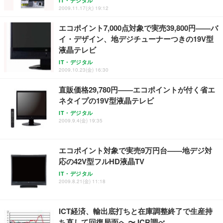
IT・デジタル
2009.11.17(火) 19:12
エコポイント7,000点対象で実売39,800円——バ
イ・デザイン、地デジチューナーつきの19V型
液晶テレビ
IT・デジタル
2009.10.23(金) 16:30
直販価格29,780円——エコポイントが付く省エ
ネタイプの19V型液晶テレビ
IT・デジタル
2009.9.4(金) 19:35
エコポイント対象で実売9万円台——地デジ対
応の42V型フルHD液晶TV
IT・デジタル
2009.8.21(金) 11:18
ICT経済、輸出底打ちと在庫調整終了で生産持
ち直して回復局面へ 〜 ICR調べ