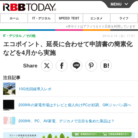
MENU
CLOSE
ホーム
IT・デジタル
SPEED TEST
エンタメ
ライフ
ホーム
IT・デジタル
IT・デジタル
その他
2010.2.19（金）17:57
エコポイント、延長に合わせて申請書の簡素化
IT・デジタルTOP
スマートフォン
SPEED TEST
などを4月から実施
ネタ
ガジェット・ツール
エンタメ
ショッピング
その他
エンタメTOP
映画・ドラマ
ライフ
注目記事
韓流・K-POP
韓国・芸能
ライフTOP
グルメ
リリース一覧
10G光回線導入レポ
音楽
スポーツ
ペット
ショッピング
プッシュ通知の停止方法
2009年の家電市場はテレビと個人向けPCが好調、GfKジャパン調べ
グラビア
ブログ
その他
ショッピング
その他
2009年、PC、AV家電、デジカメで注目を集めた製品は？