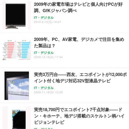
2009年の家電市場はテレビと個人向けPCが好
調、GfKジャパン調べ
Sezlife オフィスチェア デスクチェア 疲れない テレ
【純正品】27"ゲーミングモニター DualSense 充電
ネオ・ルーライフ ネオ・オムツ L 中型犬用 26枚入
IT・デジタル
ワーク チェア 強化バックレスト 30度ロッキング機
2010.2.15(月) 19:27
フック付き（CFI-ZDM1J）
り 単品
能 人間工学 椅子 腰サポート 90度跳ね上げ式アーム
レスト 3Dヘッドレスト ハンガー付き 高反発クッシ
￥49,979
￥1,800
￥7,680
ョン PCチェア 通気性メッシュ ゲーミング/勉強/事
2009年、PC、AV家電、デジカメで注目を集め
務用 おしゃれ パソコンチェア (ブラック)
た製品は？
Sezlife オフィスチェア デスクチェア 疲れない テレ
【整備済み品】Dell E2724HS 27インチ 液晶モニタ
Smart Basic(スマートベーシック) 【Amazon.co.jp
IT・デジタル
ワーク チェア 強化バックレスト 30度ロッキング機
ー フルHD（1920×1080）VA 非光沢 HDMI/DisplayP
限定】 Smart Basic アイリスオーヤマ ペットシーツ
2009.12.16(水) 17:44
能 人間工学 椅子 腰サポート 90度跳ね上げ式アーム
ort/VGA スピーカー内蔵 高さ調整 スイベル VESA対
超厚型 お徳用 ワイド 100枚入 (x 1) (ケース販売)
レスト 3Dヘッドレスト ハンガー付き 高反発クッシ
応 ComfortView ビジネス向け
￥7,680
￥15,800
￥3,670
ョン PCチェア 通気性メッシュ ゲーミング/勉強/事
実売3万円台——西友、エコポイントが12,000ポ
務用 おしゃれ パソコンチェア (ホワイト)
イント付く地デジ対応32V型液晶テレビ
ANDWINT オフィスチェア デスクチェア 肘なし メ
【MiniLED/24.5inch/280Hz/FHD】GRAPHT THE S
アイリスオーヤマ ペットシーツ 超厚型 お徳用 レギ
ッシュ 通気性 ランバーサポート付き 腰サポート ガ
HOOTER Gaming Monitor 24” Essential ゲーミン
IT・デジタル
ュラー 200枚入【Amazon.co.jp限定】
ス圧無段階昇降 360度回転 キャスター付き コンパク
グモニター QD 24.5インチ 1ms FHD 量子ドット 残
2009.11.18(水) 10:38
ト 幅52×奥行58.5×高さ84～96cm テレワーク 在宅
像低減 (3年保証 | 輝点保証 | 日本メーカー)
￥3,731
￥4,139
￥34,980
勤務 ブラック
実売18,700円でエコポイント7千点対象——ド
ン・キホーテ、地デジ搭載のスケルトン柄ハイ
ビジョンテレビ