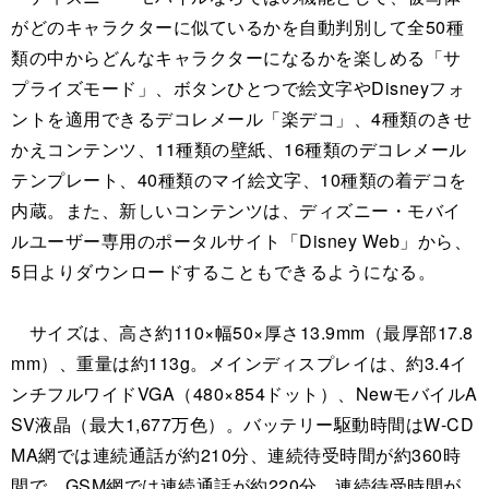
がどのキャラクターに似ているかを自動判別して全50種
類の中からどんなキャラクターになるかを楽しめる「サ
プライズモード」、ボタンひとつで絵文字やDisneyフォ
ントを適用できるデコレメール「楽デコ」、4種類のきせ
かえコンテンツ、11種類の壁紙、16種類のデコレメール
テンプレート、40種類のマイ絵文字、10種類の着デコを
内蔵。また、新しいコンテンツは、ディズニー・モバイ
ルユーザー専用のポータルサイト「Disney Web」から、
5日よりダウンロードすることもできるようになる。
サイズは、高さ約110×幅50×厚さ13.9mm（最厚部17.8
mm）、重量は約113g。メインディスプレイは、約3.4イ
ンチフルワイドVGA（480×854ドット）、NewモバイルA
SV液晶（最大1,677万色）。バッテリー駆動時間はW-CD
MA網では連続通話が約210分、連続待受時間が約360時
間で、GSM網では連続通話が約220分、連続待受時間が