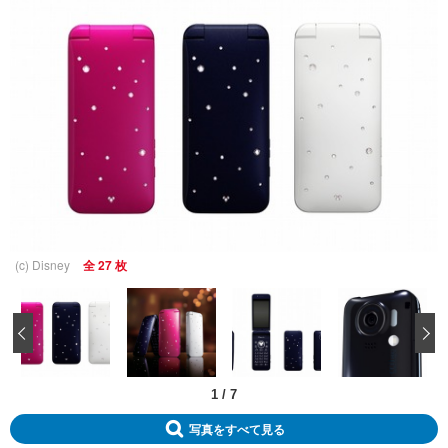
(c) Disney
全 27 枚
‹
1
/
7
写真をすべて見る