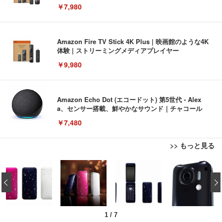
￥7,980
Amazon Fire TV Stick 4K Plus | 映画館のような4K
体験 | ストリーミングメディアプレイヤー
￥9,980
Amazon Echo Dot (エコードット) 第5世代 - Alex
a、センサー搭載、鮮やかなサウンド｜チャコール
￥7,480
>> もっと見る
[EdoErgo] オフィスチェア 椅子 テレワーク 疲れな
EIZO ビジネス向けプレミアムモニター | FlexScan
Amazonベーシック ペットシーツ 薄型 レギュラー 1
い 跳ね上げ式アームレスト コンパクト 約105度ロッ
EV3240X-WT | 31.5型4K UHD・USB Type-C・ホワ
‹
回使い捨て 無香料 ホワイト 300枚
キング pc 事務椅子 360度回転 座面昇降 強化ナイロ
イト
ン樹脂ベース 通気性メッシュ 在宅ワーク H-WY01
￥3,373
￥5,699
￥105,595
(黒網+黒枠+黒足)
1
/
7