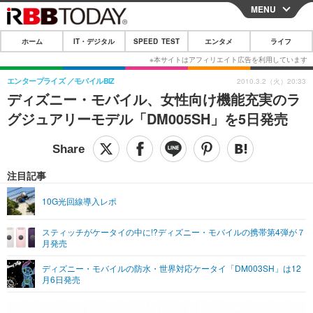
MENU
CLOSE
ホーム
IT・デジタル
SPEED TEST
エンタメ
ライフ
ホーム
IT・デジタル
エンタープライズ
モバイルBIZ
2010.3.2（火）20:33
ディズニー・モバイル、女性向け機能充実のラ
IT・デジタルTOP
スマートフォン
SPEED TEST
グジュアリーモデル「DM005SH」を5日発売
ネタ
ガジェット・ツール
エンタメ
ショッピング
その他
エンタメTOP
映画・ドラマ
ライフ
注目記事
韓流・K-POP
韓国・芸能
ライフTOP
グルメ
リリース一覧
10G光回線導入レポ
音楽
スポーツ
ペット
ショッピング
プッシュ通知の停止方法
スティッチがケータイの中に!?ディズニー・モバイルの携帯第4弾が７
月発売
グラビア
ブログ
その他
ディズニー・モバイルの防水・世界対応ケータイ「DM003SH」は12
ショッピング
その他
月6日発売