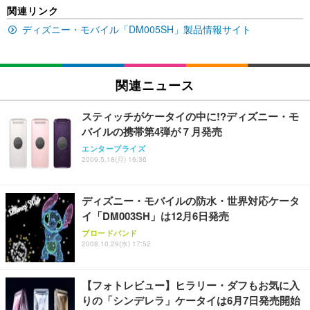
EIZO ビジネス向けプレミアムモニター | FlexScan
SIHOO B100 オフィスチェア／デスクチェア メッシ
Amazonベーシック ペットシーツ 厚型 ワイド 42枚
関連リンク
EV2740X-WT | 27.0型4K UHD・USB Type-C・ホワ
ュチェア 人間工学 疲れない ブラック
x2袋(84枚) ホワイト(吸収面:ライトブルー)
イト
ディズニー・モバイル「DM005SH」製品情報サイト
￥27,999
￥3,234
￥109,572
Sezlife オフィスチェア デスクチェア 疲れない テレ
関連ニュース
【純正品】27"ゲーミングモニター DualSense 充電
ネオ・ルーライフ ネオ・オムツ L 中型犬用 26枚入
ワーク チェア 強化バックレスト 30度ロッキング機
フック付き（CFI-ZDM1J）
り 単品
能 人間工学 椅子 腰サポート 90度跳ね上げ式アーム
スティッチがケータイの中に!?ディズニー・モ
レスト 3Dヘッドレスト ハンガー付き 高反発クッシ
￥49,979
￥1,800
￥7,680
バイルの携帯第4弾が７月発売
ョン PCチェア 通気性メッシュ ゲーミング/勉強/事
務用 おしゃれ パソコンチェア (ブラック)
エンタープライズ
2009.5.18(月) 16:36
Sezlife オフィスチェア デスクチェア 疲れない テレ
【整備済み品】Dell E2724HS 27インチ 液晶モニタ
Smart Basic(スマートベーシック) 【Amazon.co.jp
ワーク チェア 強化バックレスト 30度ロッキング機
ー フルHD（1920×1080）VA 非光沢 HDMI/DisplayP
限定】 Smart Basic アイリスオーヤマ ペットシーツ
能 人間工学 椅子 腰サポート 90度跳ね上げ式アーム
ort/VGA スピーカー内蔵 高さ調整 スイベル VESA対
超厚型 お徳用 ワイド 100枚入 (x 1) (ケース販売)
ディズニー・モバイルの防水・世界対応ケータ
レスト 3Dヘッドレスト ハンガー付き 高反発クッシ
応 ComfortView ビジネス向け
￥7,680
￥15,800
￥3,670
ョン PCチェア 通気性メッシュ ゲーミング/勉強/事
イ「DM003SH」は12月6日発売
務用 おしゃれ パソコンチェア (ホワイト)
ブロードバンド
ANDWINT オフィスチェア デスクチェア 肘なし メ
【MiniLED/24.5inch/280Hz/FHD】GRAPHT THE S
2008.10.29(水) 17:52
アイリスオーヤマ ペットシーツ 超厚型 お徳用 レギ
ッシュ 通気性 ランバーサポート付き 腰サポート ガ
HOOTER Gaming Monitor 24” Essential ゲーミン
ュラー 200枚入【Amazon.co.jp限定】
ス圧無段階昇降 360度回転 キャスター付き コンパク
グモニター QD 24.5インチ 1ms FHD 量子ドット 残
ト 幅52×奥行58.5×高さ84～96cm テレワーク 在宅
像低減 (3年保証 | 輝点保証 | 日本メーカー)
￥3,731
【フォトレビュー】ヒラリー・ダフもお気に入
￥4,139
￥34,980
勤務 ブラック
りの「シンデレラ」ケータイは6月7日発売開始