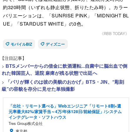
約320時間（いずれも静止状態、折りたたみ時）。カラー
バリエーションは、「SUNRISE PINK」「MIDNIGHT BL
UE」「STARDUST WHITE」の3色。
《RBB TODAY》
モバイルBIZ
ディズニー
【注目記事】
>
BTSメンバーからの借金に飲酒運転...自粛中に脳出血で倒
れた韓国芸人、退院 麻痺が残る状態で出廷へ
>
「パリが輝くのは彼の美貌のおかげ」BTS・JIN、“彫刻
級”の容貌を存分に見せた単独撮影
「出社・リモート選べる」Webエンジニア「リモート8割×還
元率最大82%/家賃手当～4万/年休128日/前給保証」/システム
インテグレータ・ソフトハウス
Tres Group株式会社
東京都