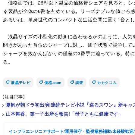
価格面では、26型以下製品の価格帯シェアを見ると、シェア
る製品が全体の6割を占めている。リーズナブルな値ごろ感
あるいは、単身世代のコンパクトな生活空間に置く1台と
液晶サイズの小型化の動きに合わせるかのように、人気を高
開きがあった首位のシャープに対し、団子状態で競争してい
シャープを抜かんばかりの僅差の3番手に迫っている。特に東
る。
液晶テレビ
価格.com
調査
カカクコム
【注目記事】
>
夏帆が朝ドラ初出演!連続テレビ小説『巡るスワン』新キャ
>
山本舞香、第一子出産を報告!「母子ともに健康です」
インフラエンジニアサポート/運用保守・監視業務補助/未経験歓迎