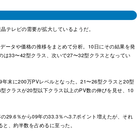
液晶テレビの需要が拡大しているようだ。
スデータや価格の推移をまとめて分析。10日にその結果を発
は33〜42型クラス、次いで27〜32型クラスとなってい
末に200万PVレベルとなった。21〜26型クラスと20型
6型クラスが20型以下クラス以上のPV数の伸びを見せ、10
.6％から09年の33.3％へ3.7ポイント増えたが、それ
てみると、約半数を占めるに至った。