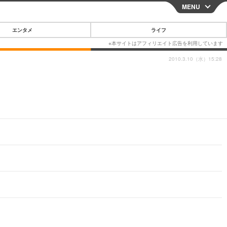
MENU
CLOSE
エンタメ
ライフ
2010.3.10（水）15:28
スマートフォン
ガジェット・ツール
その他
映画・ドラマ
韓国・芸能
グルメ
スポーツ
ショッピング
ブログ
その他