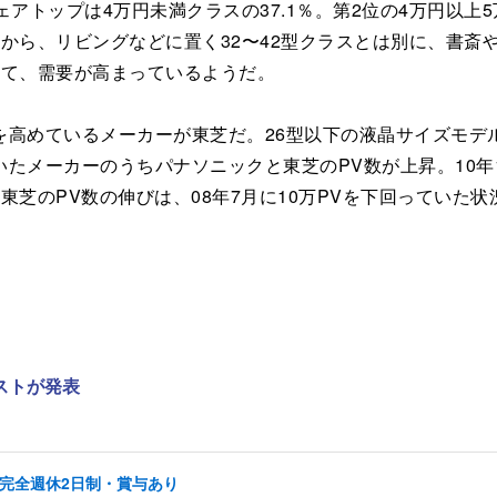
トップは4万円未満クラスの37.1％。第2位の4万円以上5
から、リビングなどに置く32〜42型クラスとは別に、書斎
して、需要が高まっているようだ。
めているメーカーが東芝だ。26型以下の液晶サイズモデル
たメーカーのうちパナソニックと東芝のPV数が上昇。10
芝のPV数の伸びは、08年7月に10万PVを下回っていた状況
ストが発表
/完全週休2日制・賞与あり