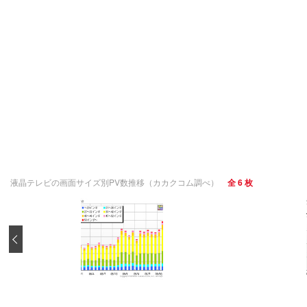
液晶テレビの画面サイズ別PV数推移（カカクコム調べ）
全 6 枚
‹