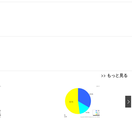
>> もっと見る
回転 座面昇降 強化ナイロン樹脂ベース 通気性メッシュ 在宅ワーク H-WY01