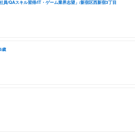
員/QAスキル習得/IT・ゲーム業界志望」/新宿区西新宿3丁目
6歳