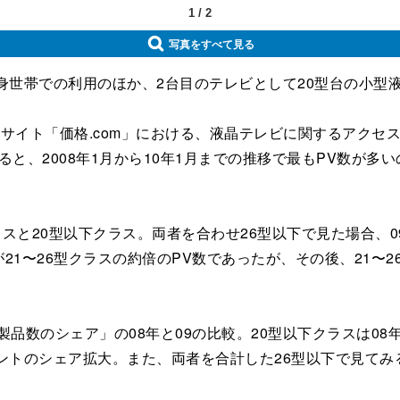
1
/
2
写真をすべて見る
身世帯での利用のほか、2台目のテレビとして20型台の小型
援サイト「価格.com」における、液晶テレビに関するアクセ
、2008年1月から10年1月までの推移で最もPV数が多いの
と20型以下クラス。両者を合わせ26型以下で見た場合、09年
21〜26型クラスの約倍のPV数であったが、その後、21〜2
のシェア」の08年と09の比較。20型以下クラスは08年の29
.8ポイントのシェア拡大。また、両者を合計した26型以下で見