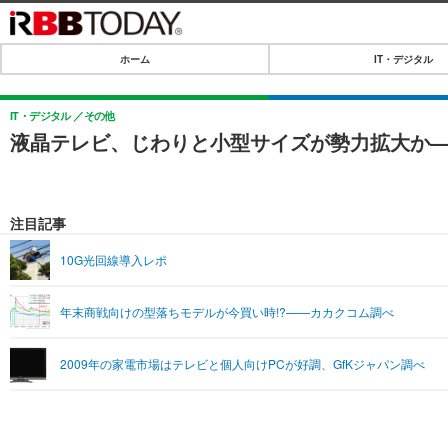
ホーム
IT・デジタル
ホーム
IT・デジタル
IT・デジタル
その他
液晶テレビ、じわりと小型サイズが勢力拡大か
IT・デジタルTOP
SPEED TEST
ネタ
エンタメ
注目記事
ショッピング
エンタメTOP
ライフ
10G光回線導入レポ
韓流・K-POP
ライフTOP
リリース一覧
年末商戦向けの型落ちモデルが今買い時!?——カカクコム調べ
音楽
ペット
プッシュ通知の停止方法
グラビア
その他
2009年の家電市場はテレビと個人向けPCが好調、GfKジャパン調べ
ショッピング