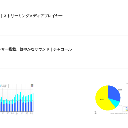
うな4K体験 | ストリーミングメディアプレイヤー
lexa、センサー搭載、鮮やかなサウンド｜チャコール
 跳ね上げ式アームレスト コンパクト 約105度ロッキング pc 事務椅子 360度
X-WT | 31.5型4K UHD・USB Type-C・ホワイト
い捨て 無香料 ホワイト 300枚
チェア 人間工学 疲れない ブラック
X-WT | 27.0型4K UHD・USB Type-C・ホワイト
(84枚) ホワイト(吸収面:ライトブルー)