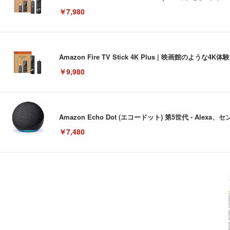
￥7,980
Amazon Fire TV Stick 4K Plus | 映画館のよ
￥9,980
Amazon Echo Dot (エコードット) 第5世代 - A
￥7,480
[EdoErgo] オフィスチェア 椅子 テレワーク 疲れない
EIZO ビジネス向けプレミアムモニター | FlexScan EV3240
Amazonベーシック ペットシーツ 薄型 レギュラー 1回使
(黒網+黒枠+黒足)
￥105,595
￥3,373
￥5,699