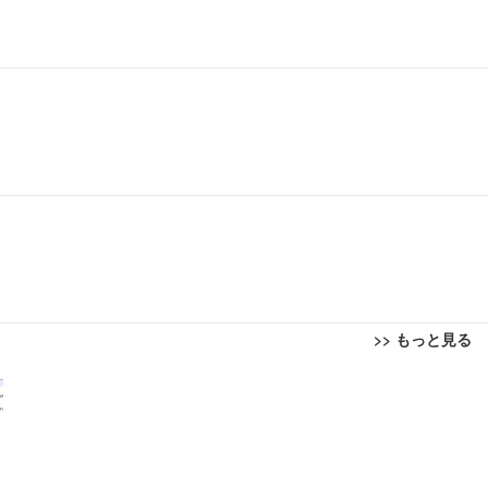
>> もっと見る
回転 座面昇降 強化ナイロン樹脂ベース 通気性メッシュ 在宅ワーク H-WY01