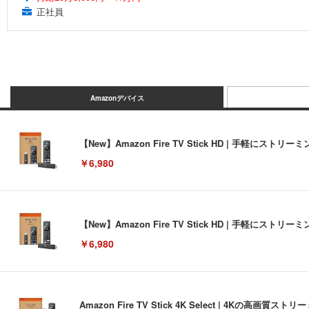
正社員
Amazonデバイス
【New】Amazon Fire TV Stick HD | 手軽
￥6,980
【New】Amazon Fire TV Stick HD | 手軽
￥6,980
Amazon Fire TV Stick 4K Select | 4Kの