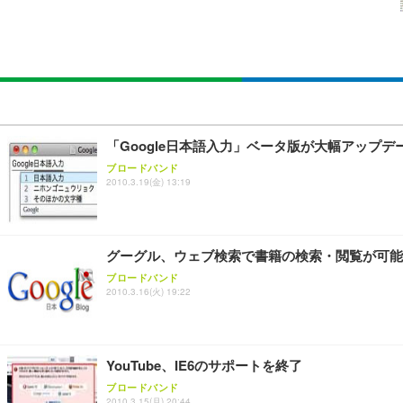
SIHOO B100 オフィスチェア／デスクチェア メッシュ
EIZO ビジネス向けプレミアムモニター | FlexScan EV2740
Amazonベーシック ペットシーツ 厚型 ワイド 42枚x2袋
￥27,999
￥109,572
￥3,234
Sezlife オフィスチェア デスクチェア 疲れない テレ
【純正品】27"ゲーミングモニター DualSense 充電フック
ネオ・ルーライフ ネオ・オムツ L 中型犬用 26枚入り 単
「Google日本語入力」ベータ版が大幅アップデ
ション PCチェア 通気性メッシュ ゲーミング/勉強/事務用
￥49,979
￥1,800
ブロードバンド
￥7,680
2010.3.19(金) 13:19
Sezlife オフィスチェア デスクチェア 疲れない テレ
【整備済み品】Dell E2724HS 27インチ 液晶モニター フルH
Smart Basic(スマートベーシック) 【Amazon.co.jp
ション PCチェア 通気性メッシュ ゲーミング/勉強/事務用
グーグル、ウェブ検索で書籍の検索・閲覧が可能
￥15,800
￥3,670
￥7,680
ブロードバンド
2010.3.16(火) 19:22
ANDWINT オフィスチェア デスクチェア 肘なし メッシュ
【MiniLED/24.5inch/280Hz/FHD】GRAPHT THE 
アイリスオーヤマ ペットシーツ 超厚型 お徳用 レギュラー 20
勤務 ブラック
YouTube、IE6のサポートを終了
￥34,980
￥3,731
￥4,139
ブロードバンド
2010.3.15(月) 20:44