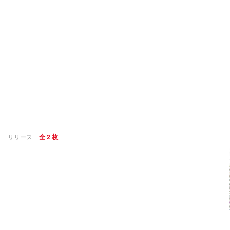
リリース
全 2 枚