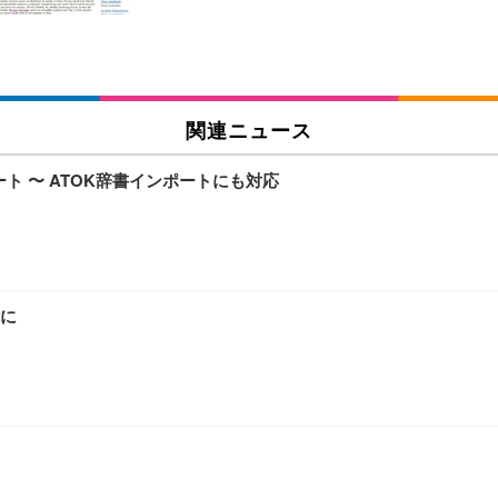
チェア 人間工学 疲れない ブラック
X-WT | 27.0型4K UHD・USB Type-C・ホワイト
(84枚) ホワイト(吸収面:ライトブルー)
関連ニュース
ワーク チェア 強化バックレスト 30度ロッキング機能 人間工学 椅子 腰サポー
付き（CFI-ZDM1J）
品
ート 〜 ATOK辞書インポートにも対応
 おしゃれ パソコンチェア (ブラック)
ワーク チェア 強化バックレスト 30度ロッキング機能 人間工学 椅子 腰サポー
D（1920×1080）VA 非光沢 HDMI/DisplayPort/VGA スピーカー内蔵 
限定】 Smart Basic アイリスオーヤマ ペットシーツ 超厚型 お徳用 ワイド 100枚入 
 おしゃれ パソコンチェア (ホワイト)
に
 通気性 ランバーサポート付き 腰サポート ガス圧無段階昇降 360度回転 キャス
SHOOTER Gaming Monitor 24” Essential ゲーミングモニター QD 24.5
0枚入【Amazon.co.jp限定】