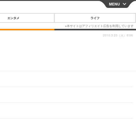
MENU
CLOSE
エンタメ
ライフ
2010.3.23（火）9:06
スマートフォン
ガジェット・ツール
その他
映画・ドラマ
韓国・芸能
グルメ
スポーツ
ショッピング
ブログ
その他