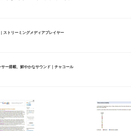
うな4K体験 | ストリーミングメディアプレイヤー
lexa、センサー搭載、鮮やかなサウンド｜チャコール
 跳ね上げ式アームレスト コンパクト 約105度ロッキング pc 事務椅子 360度
X-WT | 31.5型4K UHD・USB Type-C・ホワイト
い捨て 無香料 ホワイト 300枚