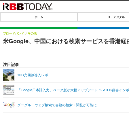
ホーム
IT・デジタル
ホーム
IT・デジタル
ブロードバンド
その他
米Google、中国における検索サービスを香港経
IT・デジタルTOP
SPEED TEST
ネタ
エンタメ
注目記事
ショッピング
エンタメTOP
ライフ
10G光回線導入レポ
韓流・K-POP
ライフTOP
リリース一覧
「Google日本語入力」ベータ版が大幅アップデート 〜 ATOK辞書イン
音楽
ペット
プッシュ通知の停止方法
グラビア
その他
グーグル、ウェブ検索で書籍の検索・閲覧が可能に
ショッピング