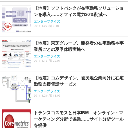
￥27,999
￥3,234
￥109,572
【地震】ソフトバンクが在宅勤務ソリューショ
ンを導入……オフィス電力30％削減へ
Sezlife オフィスチェア デスクチェア 疲れない テレ
【純正品】27"ゲーミングモニター DualSense 充電
ネオ・ルーライフ ネオ・オムツ L 中型犬用 26枚入
エンタープライズ
ワーク チェア 強化バックレスト 30度ロッキング機
2011.4.27(水) 0:48
フック付き（CFI-ZDM1J）
り 単品
能 人間工学 椅子 腰サポート 90度跳ね上げ式アーム
レスト 3Dヘッドレスト ハンガー付き 高反発クッシ
￥49,979
￥1,800
￥7,680
ョン PCチェア 通気性メッシュ ゲーミング/勉強/事
【地震】東芝グループ、開発者の在宅勤務や事
務用 おしゃれ パソコンチェア (ブラック)
業所ごとの夏季休暇実施へ
Sezlife オフィスチェア デスクチェア 疲れない テレ
【整備済み品】Dell E2724HS 27インチ 液晶モニタ
Smart Basic(スマートベーシック) 【Amazon.co.jp
エンタープライズ
ワーク チェア 強化バックレスト 30度ロッキング機
ー フルHD（1920×1080）VA 非光沢 HDMI/DisplayP
限定】 Smart Basic アイリスオーヤマ ペットシーツ
2011.4.18(月) 22:01
能 人間工学 椅子 腰サポート 90度跳ね上げ式アーム
ort/VGA スピーカー内蔵 高さ調整 スイベル VESA対
超厚型 お徳用 ワイド 100枚入 (x 1) (ケース販売)
レスト 3Dヘッドレスト ハンガー付き 高反発クッシ
応 ComfortView ビジネス向け
￥7,680
￥15,800
￥3,670
ョン PCチェア 通気性メッシュ ゲーミング/勉強/事
【地震】コムデザイン、被災地企業向けに在宅
務用 おしゃれ パソコンチェア (ホワイト)
勤務支援電話サービス
ANDWINT オフィスチェア デスクチェア 肘なし メ
【MiniLED/24.5inch/280Hz/FHD】GRAPHT THE S
アイリスオーヤマ ペットシーツ 超厚型 お徳用 レギ
ッシュ 通気性 ランバーサポート付き 腰サポート ガ
HOOTER Gaming Monitor 24” Essential ゲーミン
エンタープライズ
ュラー 200枚入【Amazon.co.jp限定】
ス圧無段階昇降 360度回転 キャスター付き コンパク
グモニター QD 24.5インチ 1ms FHD 量子ドット 残
2011.3.21(月) 13:05
ト 幅52×奥行58.5×高さ84～96cm テレワーク 在宅
像低減 (3年保証 | 輝点保証 | 日本メーカー)
￥3,731
￥4,139
￥34,980
勤務 ブラック
トランスコスモスと日本IBM、オンライン・マ
ーケティング分野で協業……サイト分析ツール
を提供