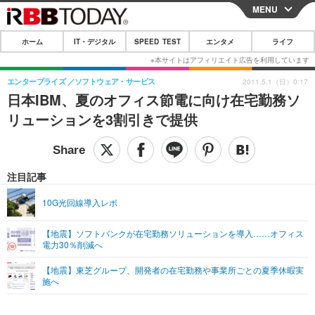
MENU
CLOSE
ホーム
IT・デジタル
SPEED TEST
エンタメ
ライフ
ホーム
IT・デジタル
エンタープライズ
ソフトウェア・サービス
2011.5.1（日）0:17
日本IBM、夏のオフィス節電に向け在宅勤務ソ
IT・デジタルTOP
スマートフォン
SPEED TEST
リューションを3割引きで提供
ネタ
ガジェット・ツール
エンタメ
ショッピング
その他
エンタメTOP
映画・ドラマ
ライフ
注目記事
韓流・K-POP
韓国・芸能
ライフTOP
グルメ
リリース一覧
10G光回線導入レポ
音楽
スポーツ
ペット
ショッピング
プッシュ通知の停止方法
【地震】ソフトバンクが在宅勤務ソリューションを導入……オフィス
電力30％削減へ
グラビア
ブログ
その他
【地震】東芝グループ、開発者の在宅勤務や事業所ごとの夏季休暇実
ショッピング
その他
施へ