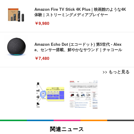
Amazon Fire TV Stick 4K Plus | 映画館のような4K
体験 | ストリーミングメディアプレイヤー
￥9,980
Amazon Echo Dot (エコードット) 第5世代 - Alex
a、センサー搭載、鮮やかなサウンド｜チャコール
￥7,480
>> もっと見る
[EdoErgo] オフィスチェア 椅子 テレワーク 疲れな
EIZO ビジネス向けプレミアムモニター | FlexScan
Amazonベーシック ペットシーツ 薄型 レギュラー 1
い 跳ね上げ式アームレスト コンパクト 約105度ロッ
EV3240X-WT | 31.5型4K UHD・USB Type-C・ホワ
回使い捨て 無香料 ホワイト 300枚
キング pc 事務椅子 360度回転 座面昇降 強化ナイロ
イト
ン樹脂ベース 通気性メッシュ 在宅ワーク H-WY01
￥3,373
￥5,699
￥105,595
(黒網+黒枠+黒足)
EIZO ビジネス向けプレミアムモニター | FlexScan
SIHOO B100 オフィスチェア／デスクチェア メッシ
Amazonベーシック ペットシーツ 厚型 ワイド 42枚
EV2740X-WT | 27.0型4K UHD・USB Type-C・ホワ
ュチェア 人間工学 疲れない ブラック
x2袋(84枚) ホワイト(吸収面:ライトブルー)
関連ニュース
イト