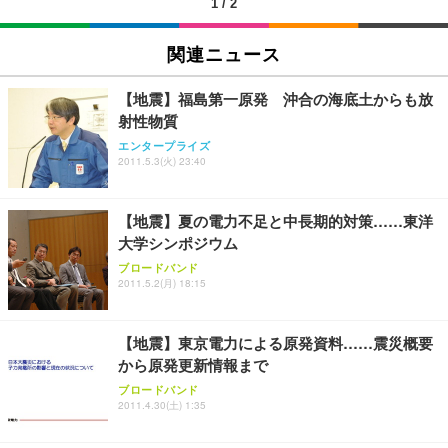
1
/
2
EIZO ビジネス向けプレミアムモニター | FlexScan
SIHOO B100 オフィスチェア／デスクチェア メッシ
Amazonベーシック ペットシーツ 厚型 ワイド 42枚
EV2740X-WT | 27.0型4K UHD・USB Type-C・ホワ
ュチェア 人間工学 疲れない ブラック
x2袋(84枚) ホワイト(吸収面:ライトブルー)
関連ニュース
イト
￥27,999
￥3,234
￥109,572
【地震】福島第一原発 沖合の海底土からも放
射性物質
Sezlife オフィスチェア デスクチェア 疲れない テレ
【純正品】27"ゲーミングモニター DualSense 充電
ネオ・ルーライフ ネオ・オムツ L 中型犬用 26枚入
エンタープライズ
ワーク チェア 強化バックレスト 30度ロッキング機
2011.5.3(火) 23:40
フック付き（CFI-ZDM1J）
り 単品
能 人間工学 椅子 腰サポート 90度跳ね上げ式アーム
レスト 3Dヘッドレスト ハンガー付き 高反発クッシ
￥49,979
￥1,800
￥7,680
ョン PCチェア 通気性メッシュ ゲーミング/勉強/事
【地震】夏の電力不足と中長期的対策……東洋
務用 おしゃれ パソコンチェア (ブラック)
大学シンポジウム
Sezlife オフィスチェア デスクチェア 疲れない テレ
【整備済み品】Dell E2724HS 27インチ 液晶モニタ
Smart Basic(スマートベーシック) 【Amazon.co.jp
ブロードバンド
ワーク チェア 強化バックレスト 30度ロッキング機
ー フルHD（1920×1080）VA 非光沢 HDMI/DisplayP
限定】 Smart Basic アイリスオーヤマ ペットシーツ
2011.5.2(月) 18:15
能 人間工学 椅子 腰サポート 90度跳ね上げ式アーム
ort/VGA スピーカー内蔵 高さ調整 スイベル VESA対
超厚型 お徳用 ワイド 100枚入 (x 1) (ケース販売)
レスト 3Dヘッドレスト ハンガー付き 高反発クッシ
応 ComfortView ビジネス向け
￥7,680
￥15,800
￥3,670
ョン PCチェア 通気性メッシュ ゲーミング/勉強/事
【地震】東京電力による原発資料……震災概要
務用 おしゃれ パソコンチェア (ホワイト)
から原発更新情報まで
ANDWINT オフィスチェア デスクチェア 肘なし メ
【MiniLED/24.5inch/280Hz/FHD】GRAPHT THE S
アイリスオーヤマ ペットシーツ 超厚型 お徳用 レギ
ッシュ 通気性 ランバーサポート付き 腰サポート ガ
HOOTER Gaming Monitor 24” Essential ゲーミン
ブロードバンド
ュラー 200枚入【Amazon.co.jp限定】
ス圧無段階昇降 360度回転 キャスター付き コンパク
グモニター QD 24.5インチ 1ms FHD 量子ドット 残
2011.4.30(土) 1:35
ト 幅52×奥行58.5×高さ84～96cm テレワーク 在宅
像低減 (3年保証 | 輝点保証 | 日本メーカー)
￥3,731
￥4,139
￥34,980
勤務 ブラック