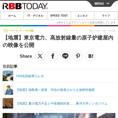
MENU
CLOSE
ホーム
IT・デジタル
SPEED TEST
エンタメ
ライフ
ホーム
IT・デジタル
ブロードバンド
その他
2011.5.4（水）10:36
【地震】東京電力、高放射線量の原子炉建屋内
IT・デジタルTOP
スマートフォン
SPEED TEST
の映像を公開
ネタ
ガジェット・ツール
エンタメ
ショッピング
その他
エンタメTOP
映画・ドラマ
ライフ
注目記事
韓流・K-POP
韓国・芸能
ライフTOP
グルメ
リリース一覧
10G光回線導入レポ
音楽
スポーツ
ペット
ショッピング
プッシュ通知の停止方法
【地震】福島第一原発 沖合の海底土からも放射性物質
グラビア
ブログ
その他
ショッピング
その他
【地震】夏の電力不足と中長期的対策……東洋大学シンポジウム