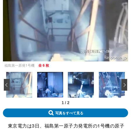
福島第一原発1号機
全 6 枚
‹
1
/
2
写真をすべて見る
東京電力は3日、福島第一原子力発電所の1号機の原子