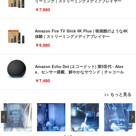
リーミング | ストリーミングメディアプレイヤー
￥7,980
Amazon Fire TV Stick 4K Plus | 映画館のような4K
体験 | ストリーミングメディアプレイヤー
￥9,980
Amazon Echo Dot (エコードット) 第5世代 - Alex
a、センサー搭載、鮮やかなサウンド｜チャコール
￥7,480
>> もっと見る
[EdoErgo] オフィスチェア 椅子 テレワーク 疲れな
EIZO ビジネス向けプレミアムモニター | FlexScan
Amazonベーシック ペットシーツ 薄型 レギュラー 1
い 跳ね上げ式アームレスト コンパクト 約105度ロッ
EV3240X-WT | 31.5型4K UHD・USB Type-C・ホワ
‹
回使い捨て 無香料 ホワイト 300枚
キング pc 事務椅子 360度回転 座面昇降 強化ナイロ
イト
ン樹脂ベース 通気性メッシュ 在宅ワーク H-WY01
￥3,373
￥5,699
￥105,595
(黒網+黒枠+黒足)