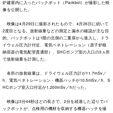
炉建屋内に入ったパックボット（Packbot）が撮影した映
像を公開した。
映像は4月29日に撮影されたもので、4月26日に続いて
2度目となる。放射線量などの測定と漏水の確認が主な目
的。パックボットは1階の北側の二重扉から進入し、ドラ
イウェル圧力計付近、電気ペネトレーション（原子炉格
納容器の電気配管貫通部）、SHCポンプ室の入口の3ヵ所
で放射線量を計測した。
各所の放射線量は、ドライウェル圧力計が11.7mSv／
h、電気ペネトレーション・機器ハッチが10.5mSv／h、S
HCポンプ室入口付近が1,200mSv／hだった。
映像は3分44秒ほどの長さで、2分を経過した辺りでパ
ックボットが、点検用の機材を収納する機器ハッチを撮