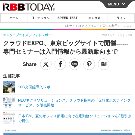
MENU
CLOSE
ホーム
IT・デジタル
SPEED TEST
エンタメ
ライフ
ホーム
IT・デジタル
エンタープライズ
フォトレポート
2011.5.10（火）2:30
クラウドEXPO、東京ビッグサイトで開催……
IT・デジタルTOP
スマートフォン
SPEED TEST
専門セミナーは入門情報から最新動向まで
ネタ
ガジェット・ツール
エンタメ
ショッピング
その他
エンタメTOP
映画・ドラマ
ライフ
注目記事
韓流・K-POP
韓国・芸能
ライフTOP
グルメ
リリース一覧
10G光回線導入レポ
音楽
スポーツ
ペット
ショッピング
プッシュ通知の停止方法
NECネクサソリューションズ、クラウド指向の「仮想化ホスティング
サービス」を販売開始
グラビア
ブログ
その他
日本IBM、夏のオフィス節電に向け在宅勤務ソリューションを3割引き
ショッピング
その他
で提供