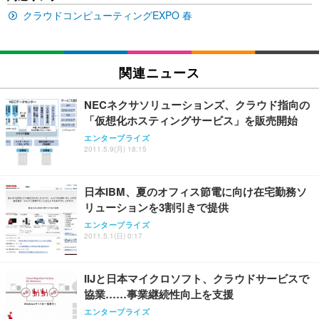
ュチェア 人間工学 疲れない ブラック
x2袋(84枚) ホワイト(吸収面:ライトブルー)
イト
クラウドコンピューティングEXPO 春
￥27,999
￥3,234
￥109,572
Sezlife オフィスチェア デスクチェア 疲れない テレ
関連ニュース
【純正品】27"ゲーミングモニター DualSense 充電
ネオ・ルーライフ ネオ・オムツ L 中型犬用 26枚入
ワーク チェア 強化バックレスト 30度ロッキング機
フック付き（CFI-ZDM1J）
り 単品
能 人間工学 椅子 腰サポート 90度跳ね上げ式アーム
NECネクサソリューションズ、クラウド指向の
レスト 3Dヘッドレスト ハンガー付き 高反発クッシ
￥49,979
￥1,800
￥7,680
「仮想化ホスティングサービス」を販売開始
ョン PCチェア 通気性メッシュ ゲーミング/勉強/事
務用 おしゃれ パソコンチェア (ブラック)
エンタープライズ
2011.5.9(月) 18:15
Sezlife オフィスチェア デスクチェア 疲れない テレ
【整備済み品】Dell E2724HS 27インチ 液晶モニタ
Smart Basic(スマートベーシック) 【Amazon.co.jp
ワーク チェア 強化バックレスト 30度ロッキング機
ー フルHD（1920×1080）VA 非光沢 HDMI/DisplayP
限定】 Smart Basic アイリスオーヤマ ペットシーツ
能 人間工学 椅子 腰サポート 90度跳ね上げ式アーム
ort/VGA スピーカー内蔵 高さ調整 スイベル VESA対
超厚型 お徳用 ワイド 100枚入 (x 1) (ケース販売)
日本IBM、夏のオフィス節電に向け在宅勤務ソ
レスト 3Dヘッドレスト ハンガー付き 高反発クッシ
応 ComfortView ビジネス向け
￥7,680
￥15,800
￥3,670
ョン PCチェア 通気性メッシュ ゲーミング/勉強/事
リューションを3割引きで提供
務用 おしゃれ パソコンチェア (ホワイト)
エンタープライズ
ANDWINT オフィスチェア デスクチェア 肘なし メ
【MiniLED/24.5inch/280Hz/FHD】GRAPHT THE S
2011.5.1(日) 0:17
アイリスオーヤマ ペットシーツ 超厚型 お徳用 レギ
ッシュ 通気性 ランバーサポート付き 腰サポート ガ
HOOTER Gaming Monitor 24” Essential ゲーミン
ュラー 200枚入【Amazon.co.jp限定】
ス圧無段階昇降 360度回転 キャスター付き コンパク
グモニター QD 24.5インチ 1ms FHD 量子ドット 残
ト 幅52×奥行58.5×高さ84～96cm テレワーク 在宅
像低減 (3年保証 | 輝点保証 | 日本メーカー)
￥3,731
IIJと日本マイクロソフト、クラウドサービスで
￥4,139
￥34,980
勤務 ブラック
協業……事業継続性向上を支援
エンタープライズ