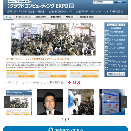
クラウドコンピューティングEXPO 春
全 12 枚
‹
1
/
3
写真をすべて見る