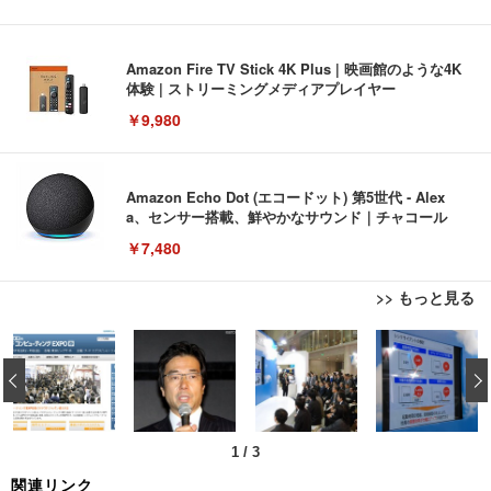
Amazon Fire TV Stick 4K Plus | 映画館のような4K
体験 | ストリーミングメディアプレイヤー
￥9,980
Amazon Echo Dot (エコードット) 第5世代 - Alex
a、センサー搭載、鮮やかなサウンド｜チャコール
￥7,480
>> もっと見る
[EdoErgo] オフィスチェア 椅子 テレワーク 疲れな
EIZO ビジネス向けプレミアムモニター | FlexScan
Amazonベーシック ペットシーツ 薄型 レギュラー 1
い 跳ね上げ式アームレスト コンパクト 約105度ロッ
EV3240X-WT | 31.5型4K UHD・USB Type-C・ホワ
‹
回使い捨て 無香料 ホワイト 300枚
キング pc 事務椅子 360度回転 座面昇降 強化ナイロ
イト
ン樹脂ベース 通気性メッシュ 在宅ワーク H-WY01
￥3,373
￥5,699
￥105,595
(黒網+黒枠+黒足)
1
/
3
EIZO ビジネス向けプレミアムモニター | FlexScan
SIHOO B100 オフィスチェア／デスクチェア メッシ
Amazonベーシック ペットシーツ 厚型 ワイド 42枚
関連リンク
EV2740X-WT | 27.0型4K UHD・USB Type-C・ホワ