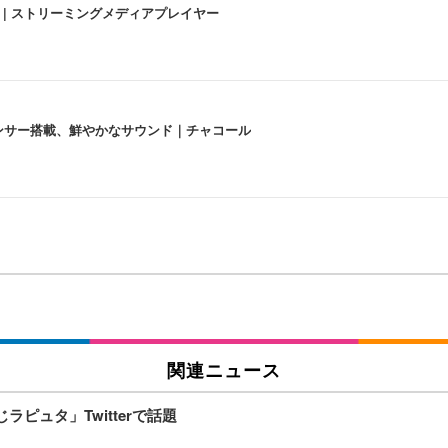
うな4K体験 | ストリーミングメディアプレイヤー
lexa、センサー搭載、鮮やかなサウンド｜チャコール
 跳ね上げ式アームレスト コンパクト 約105度ロッキング pc 事務椅子 360度
X-WT | 31.5型4K UHD・USB Type-C・ホワイト
い捨て 無香料 ホワイト 300枚
関連ニュース
チェア 人間工学 疲れない ブラック
X-WT | 27.0型4K UHD・USB Type-C・ホワイト
(84枚) ホワイト(吸収面:ライトブルー)
ピュタ」Twitterで話題