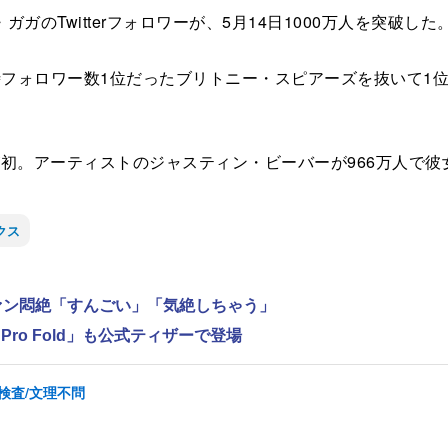
Twitterフォロワーが、5月14日1000万人を突破した
時フォロワー数1位だったブリトニー・スピアーズを抜いて1位に
が初。アーティストのジャスティン・ビーバーが966万人で彼
クス
ファン悶絶「すんごい」「気絶しちゃう」
11 Pro Fold」も公式ティザーで登場
検査/文理不問