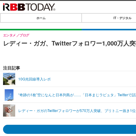
ホーム
IT・デジタル
ホーム
IT・デジタル
エンタメ
ブログ
レディー・ガガ、Twitterフォロワー1,000万
IT・デジタルTOP
SPEED TEST
ネタ
エンタメ
注目記事
ショッピング
エンタメTOP
ライフ
10G光回線導入レポ
韓流・K-POP
ライフTOP
リリース一覧
“奇跡の1枚”空になんと日本列島が……「日本まじラピュタ」Twitterで話
音楽
ペット
プッシュ通知の停止方法
グラビア
その他
レディー・ガガのTwitterフォロワーが570万人突破、ブリトニー抜き1
ショッピング