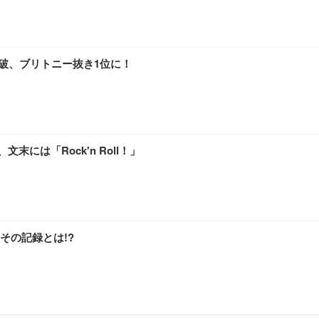
ワーク チェア 強化バックレスト 30度ロッキング機能 人間工学 椅子 腰サポー
付き（CFI-ZDM1J）
品
 おしゃれ パソコンチェア (ブラック)
人突破、ブリトニー抜き1位に！
ワーク チェア 強化バックレスト 30度ロッキング機能 人間工学 椅子 腰サポー
D（1920×1080）VA 非光沢 HDMI/DisplayPort/VGA スピーカー内蔵 
限定】 Smart Basic アイリスオーヤマ ペットシーツ 超厚型 お徳用 ワイド 100枚入 
 おしゃれ パソコンチェア (ホワイト)
末には「Rock'n Roll！」
 通気性 ランバーサポート付き 腰サポート ガス圧無段階昇降 360度回転 キャス
SHOOTER Gaming Monitor 24” Essential ゲーミングモニター QD 24.5
0枚入【Amazon.co.jp限定】
その記録とは!?