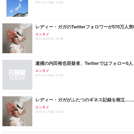
2011.5.13(金) 13:22
Sezlife オフィスチェア デスクチェア 疲れない テレ
【純正品】27"ゲーミングモニター DualSense 充電フック
ネオ・ルーライフ ネオ・オムツ L 中型犬用 26枚入り 単
ション PCチェア 通気性メッシュ ゲーミング/勉強/事務用
￥49,979
￥1,800
レディー・ガガのTwitterフォロワーが570万
￥7,680
エンタメ
2010.8.23(月) 12:46
Sezlife オフィスチェア デスクチェア 疲れない テレ
【整備済み品】Dell E2724HS 27インチ 液晶モニター フルH
Smart Basic(スマートベーシック) 【Amazon.co.jp
ション PCチェア 通気性メッシュ ゲーミング/勉強/事務用
￥15,800
￥3,670
逮捕の内田裕也容疑者、Twitterではフォロー0人、文
￥7,680
エンタメ
2011.5.13(金) 12:33
ANDWINT オフィスチェア デスクチェア 肘なし メッシュ
【MiniLED/24.5inch/280Hz/FHD】GRAPHT THE 
アイリスオーヤマ ペットシーツ 超厚型 お徳用 レギュラー 20
勤務 ブラック
￥34,980
￥3,731
￥4,139
レディー・ガガがふたつのギネス記録を樹立……
エンタメ
2010.9.17(金) 13:35