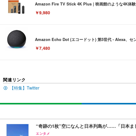
Amazon Fire TV Stick 4K Plus | 映画館のよ
￥9,980
Amazon Echo Dot (エコードット) 第5世代 - A
￥7,480
[EdoErgo] オフィスチェア 椅子 テレワーク 疲れない
関連リンク
EIZO ビジネス向けプレミアムモニター | FlexScan EV3240
Amazonベーシック ペットシーツ 薄型 レギュラー 1回使
(黒網+黒枠+黒足)
【特集】Twitter
￥105,595
￥3,373
￥5,699
SIHOO B100 オフィスチェア／デスクチェア メッシュ
EIZO ビジネス向けプレミアムモニター | FlexScan EV2740
Amazonベーシック ペットシーツ 厚型 ワイド 42枚x2袋
“奇跡の1枚”空になんと日本列島が……「日本まじラ
￥27,999
￥109,572
￥3,234
エンタメ