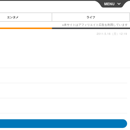
MENU
CLOSE
エンタメ
ライフ
2011.5.16（月）12:19
スマートフォン
ガジェット・ツール
その他
映画・ドラマ
韓国・芸能
グルメ
スポーツ
ショッピング
ブログ
その他