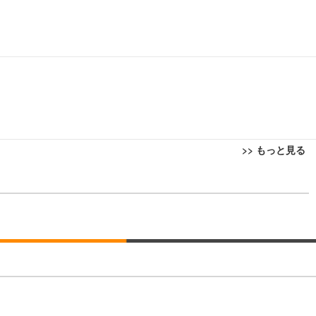
>> もっと見る
回転 座面昇降 強化ナイロン樹脂ベース 通気性メッシュ 在宅ワーク H-WY01