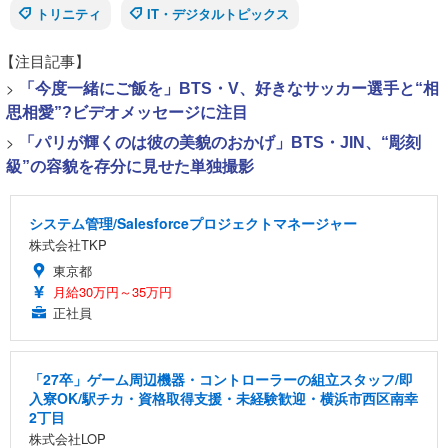
トリニティ
IT・デジタルトピックス
【注目記事】
>
「今度一緒にご飯を」BTS・V、好きなサッカー選手と“相
思相愛”?ビデオメッセージに注目
>
「パリが輝くのは彼の美貌のおかげ」BTS・JIN、“彫刻
級”の容貌を存分に見せた単独撮影
システム管理/Salesforceプロジェクトマネージャー
株式会社TKP
東京都
月給30万円～35万円
正社員
「27卒」ゲーム周辺機器・コントローラーの組立スタッフ/即
入寮OK/駅チカ・資格取得支援・未経験歓迎・横浜市西区南幸
2丁目
株式会社LOP