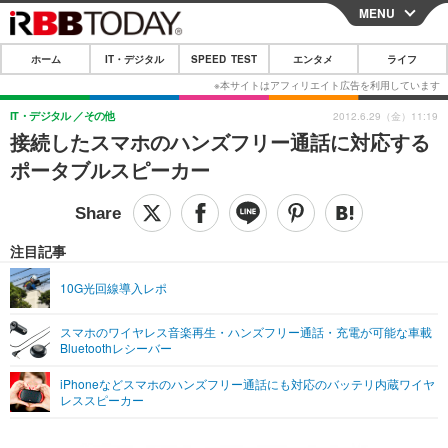
MENU
CLOSE
ホーム
IT・デジタル
SPEED TEST
エンタメ
ライフ
ホーム
IT・デジタル
IT・デジタル
その他
2012.6.29（金）11:19
接続したスマホのハンズフリー通話に対応する
IT・デジタルTOP
スマートフォン
SPEED TEST
ポータブルスピーカー
ネタ
ガジェット・ツール
エンタメ
ショッピング
その他
エンタメTOP
映画・ドラマ
ライフ
注目記事
韓流・K-POP
韓国・芸能
ライフTOP
グルメ
リリース一覧
10G光回線導入レポ
音楽
スポーツ
ペット
ショッピング
プッシュ通知の停止方法
スマホのワイヤレス音楽再生・ハンズフリー通話・充電が可能な車載
Bluetoothレシーバー
グラビア
ブログ
その他
iPhoneなどスマホのハンズフリー通話にも対応のバッテリ内蔵ワイヤ
ショッピング
その他
レススピーカー