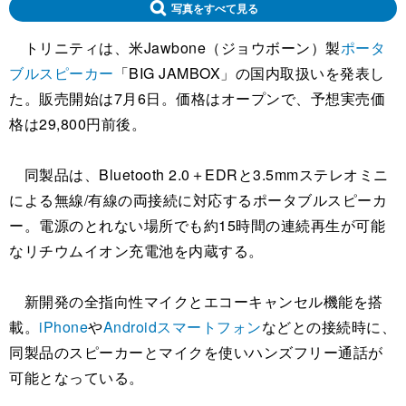
写真をすべて見る
トリニティは、米Jawbone（ジョウボーン）製
ポータ
ブル
スピーカー
「BIG JAMBOX」の国内取扱いを発表し
た。販売開始は7月6日。価格はオープンで、予想実売価
格は29,800円前後。
同製品は、Bluetooth 2.0＋EDRと3.5mmステレオミニ
による無線/有線の両接続に対応するポータブルスピーカ
ー。電源のとれない場所でも約15時間の連続再生が可能
なリチウムイオン充電池を内蔵する。
新開発の全指向性マイクとエコーキャンセル機能を搭
載。
iPhone
や
Android
スマートフォン
などとの接続時に、
同製品のスピーカーとマイクを使いハンズフリー通話が
可能となっている。