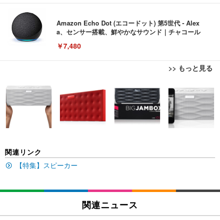
Amazon Echo Dot (エコードット) 第5世代 - Alex
a、センサー搭載、鮮やかなサウンド｜チャコール
￥7,480
>> もっと見る
[EdoErgo] オフィスチェア 椅子 テレワーク 疲れな
EIZO ビジネス向けプレミアムモニター | FlexScan
Amazonベーシック ペットシーツ 薄型 レギュラー 1
い 跳ね上げ式アームレスト コンパクト 約105度ロッ
EV3240X-WT | 31.5型4K UHD・USB Type-C・ホワ
回使い捨て 無香料 ホワイト 300枚
キング pc 事務椅子 360度回転 座面昇降 強化ナイロ
イト
ン樹脂ベース 通気性メッシュ 在宅ワーク H-WY01
￥3,373
￥5,699
￥105,595
(黒網+黒枠+黒足)
EIZO ビジネス向けプレミアムモニター | FlexScan
SIHOO B100 オフィスチェア／デスクチェア メッシ
Amazonベーシック ペットシーツ 厚型 ワイド 42枚
関連リンク
EV2740X-WT | 27.0型4K UHD・USB Type-C・ホワ
ュチェア 人間工学 疲れない ブラック
x2袋(84枚) ホワイト(吸収面:ライトブルー)
イト
【特集】スピーカー
￥27,999
￥3,234
￥109,572
Sezlife オフィスチェア デスクチェア 疲れない テレ
関連ニュース
【純正品】27"ゲーミングモニター DualSense 充電
ネオ・ルーライフ ネオ・オムツ L 中型犬用 26枚入
ワーク チェア 強化バックレスト 30度ロッキング機
フック付き（CFI-ZDM1J）
り 単品