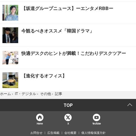
【坂道グループニュース】ーエンタメRBBー
今観るべきオススメ「韓国ドラマ」
快適デスクのヒントが満載！こだわりデスクツアー
【進化するオフィス】
記事
ホーム
›
IT・デジタル
›
その他
›
TOP
Home
X
YouTube
お問合せ
広告掲載
会社概要
個人情報保護方針