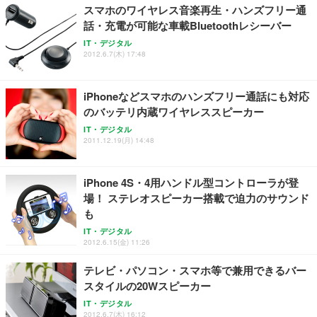
能 人間工学 椅子 腰サポート 90度跳ね上げ式アーム
スマホのワイヤレス音楽再生・ハンズフリー通
レスト 3Dヘッドレスト ハンガー付き 高反発クッシ
￥49,979
￥1,800
￥7,680
話・充電が可能な車載Bluetoothレシーバー
ョン PCチェア 通気性メッシュ ゲーミング/勉強/事
務用 おしゃれ パソコンチェア (ブラック)
IT・デジタル
2012.6.7(木) 17:48
Sezlife オフィスチェア デスクチェア 疲れない テレ
【整備済み品】Dell E2724HS 27インチ 液晶モニタ
Smart Basic(スマートベーシック) 【Amazon.co.jp
ワーク チェア 強化バックレスト 30度ロッキング機
ー フルHD（1920×1080）VA 非光沢 HDMI/DisplayP
限定】 Smart Basic アイリスオーヤマ ペットシーツ
能 人間工学 椅子 腰サポート 90度跳ね上げ式アーム
ort/VGA スピーカー内蔵 高さ調整 スイベル VESA対
超厚型 お徳用 ワイド 100枚入 (x 1) (ケース販売)
iPhoneなどスマホのハンズフリー通話にも対応
レスト 3Dヘッドレスト ハンガー付き 高反発クッシ
応 ComfortView ビジネス向け
￥7,680
￥15,800
￥3,670
ョン PCチェア 通気性メッシュ ゲーミング/勉強/事
のバッテリ内蔵ワイヤレススピーカー
務用 おしゃれ パソコンチェア (ホワイト)
IT・デジタル
ANDWINT オフィスチェア デスクチェア 肘なし メ
【MiniLED/24.5inch/280Hz/FHD】GRAPHT THE S
2011.12.19(月) 14:48
アイリスオーヤマ ペットシーツ 超厚型 お徳用 レギ
ッシュ 通気性 ランバーサポート付き 腰サポート ガ
HOOTER Gaming Monitor 24” Essential ゲーミン
ュラー 200枚入【Amazon.co.jp限定】
ス圧無段階昇降 360度回転 キャスター付き コンパク
グモニター QD 24.5インチ 1ms FHD 量子ドット 残
ト 幅52×奥行58.5×高さ84～96cm テレワーク 在宅
像低減 (3年保証 | 輝点保証 | 日本メーカー)
￥3,731
iPhone 4S・4用ハンドル型コントローラが登
￥4,139
￥34,980
勤務 ブラック
場！ ステレオスピーカー搭載で迫力のサウンド
も
IT・デジタル
2012.6.15(金) 11:26
テレビ・パソコン・スマホ等で兼用できるバー
スタイルの20Wスピーカー
IT・デジタル
2012.6.7(木) 16:12