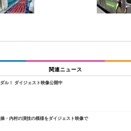
チェア 人間工学 疲れない ブラック
X-WT | 27.0型4K UHD・USB Type-C・ホワイト
(84枚) ホワイト(吸収面:ライトブルー)
ワーク チェア 強化バックレスト 30度ロッキング機能 人間工学 椅子 腰サポー
付き（CFI-ZDM1J）
品
 おしゃれ パソコンチェア (ブラック)
関連ニュース
ダル！ ダイジェスト映像公開中
ワーク チェア 強化バックレスト 30度ロッキング機能 人間工学 椅子 腰サポー
D（1920×1080）VA 非光沢 HDMI/DisplayPort/VGA スピーカー内蔵 
限定】 Smart Basic アイリスオーヤマ ペットシーツ 超厚型 お徳用 ワイド 100枚入 
 おしゃれ パソコンチェア (ホワイト)
体操・内村の演技の模様をダイジェスト映像で
 通気性 ランバーサポート付き 腰サポート ガス圧無段階昇降 360度回転 キャス
SHOOTER Gaming Monitor 24” Essential ゲーミングモニター QD 24.5
0枚入【Amazon.co.jp限定】