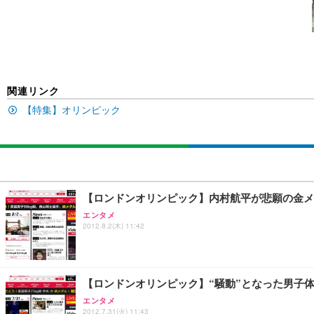
SIHOO B100 オフィスチェア／デスクチェア メッシュ
EIZO ビジネス向けプレミアムモニター | FlexScan EV2740
Amazonベーシック ペットシーツ 厚型 ワイド 42枚x2袋
￥27,999
￥109,572
￥3,234
関連リンク
【特集】オリンピック
Sezlife オフィスチェア デスクチェア 疲れない テレ
【純正品】27"ゲーミングモニター DualSense 充電フック
ネオ・ルーライフ ネオ・オムツ L 中型犬用 26枚入り 単
ション PCチェア 通気性メッシュ ゲーミング/勉強/事務用
￥49,979
￥1,800
￥7,680
【ロンドンオリンピック】内村航平が悲願の金メ
Sezlife オフィスチェア デスクチェア 疲れない テレ
【整備済み品】Dell E2724HS 27インチ 液晶モニター フルH
Smart Basic(スマートベーシック) 【Amazon.co.jp
エンタメ
ション PCチェア 通気性メッシュ ゲーミング/勉強/事務用
2012.8.2(木) 11:42
￥15,800
￥3,670
￥7,680
【ロンドンオリンピック】“騒動”となった男子
ANDWINT オフィスチェア デスクチェア 肘なし メッシュ
【MiniLED/24.5inch/280Hz/FHD】GRAPHT THE 
アイリスオーヤマ ペットシーツ 超厚型 お徳用 レギュラー 20
勤務 ブラック
エンタメ
2012.7.31(火) 11:43