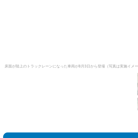
床面が陸上のトラックレーンになった車両が8月3日から登場（写真は実施イメ