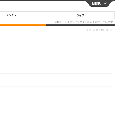
MENU
CLOSE
エンタメ
ライフ
2012.8.2（木）15:43
スマートフォン
ガジェット・ツール
その他
映画・ドラマ
韓国・芸能
グルメ
スポーツ
ショッピング
ブログ
その他