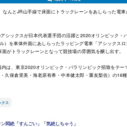
なんとJR山手線で床面にトラックレーンをあしらった電車
アシックスが日本代表選手団の活躍と2020オリンピック・
ートル）を車体外面にあしらったラッピング電車「アシックス
床面がトラックレーンとなって競技場の雰囲気を醸し出す。
両内は、東京2020オリンピック・パラリンピック招致をテ
・久保倉里美・海老原有希・中本健太郎・重友梨佐）の16
ックス
ファン悶絶「すんごい」「気絶しちゃう」