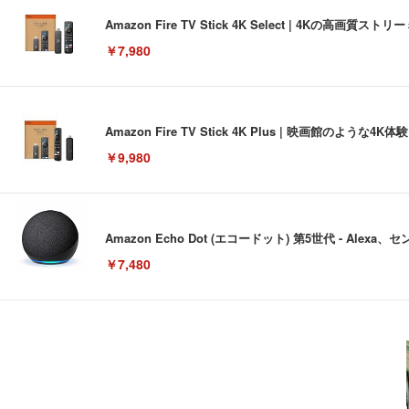
Amazon Fire TV Stick 4K Select | 4Kの
￥7,980
Amazon Fire TV Stick 4K Plus | 映画館のよ
￥9,980
Amazon Echo Dot (エコードット) 第5世代 - A
￥7,480
[EdoErgo] オフィスチェア 椅子 テレワーク 疲れない
EIZO ビジネス向けプレミアムモニター | FlexScan EV3240
Amazonベーシック ペットシーツ 薄型 レギュラー 1回使
(黒網+黒枠+黒足)
￥105,595
￥3,373
￥5,699