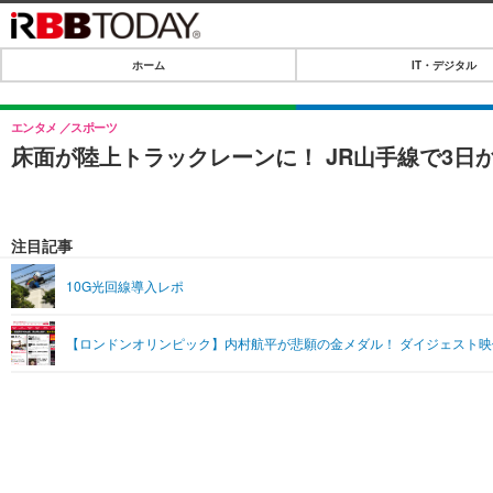
ホーム
IT・デジタル
ホーム
IT・デジタル
エンタメ
スポーツ
床面が陸上トラックレーンに！ JR山手線で3日
IT・デジタルTOP
SPEED TEST
ネタ
エンタメ
注目記事
ショッピング
エンタメTOP
ライフ
10G光回線導入レポ
韓流・K-POP
ライフTOP
リリース一覧
【ロンドンオリンピック】内村航平が悲願の金メダル！ ダイジェスト映
音楽
ペット
プッシュ通知の停止方法
グラビア
その他
ショッピング