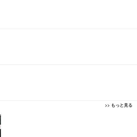
>> もっと見る
回転 座面昇降 強化ナイロン樹脂ベース 通気性メッシュ 在宅ワーク H-WY01