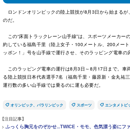
ロンドンオリンピックの陸上競技が8月3日から始まるが、
のだ。
この“床面トラックレーン山手線”は、スポーツメーカーの
約している福島千里（陸上女子・100メートル、200メ
ッポン！」号を山手線で運行させ、そのラッピング電車の
このラッピング電車の運行は8月3日～8月17日まで。車
る陸上競技日本代表選手7名（福島千里・藤原新・金丸祐三
運行数の多い山手線では乗るのに運も必要だ。
オリンピック、パラリンピック
スポーツ
エンタメトピ
【注目記事】
>
ふっくら胸元をのぞかせ...TWICE・モモ、色気漂う姿に