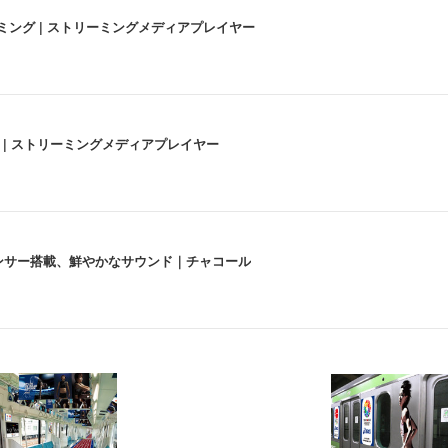
高画質ストリーミング | ストリーミングメディアプレイヤー
うな4K体験 | ストリーミングメディアプレイヤー
lexa、センサー搭載、鮮やかなサウンド｜チャコール
 跳ね上げ式アームレスト コンパクト 約105度ロッキング pc 事務椅子 360度
X-WT | 31.5型4K UHD・USB Type-C・ホワイト
い捨て 無香料 ホワイト 300枚