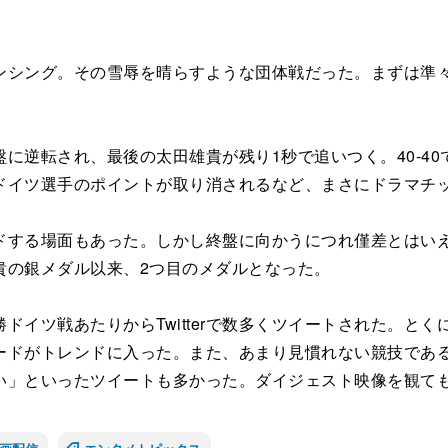
シング。その雪辱を晴らすような団体戦だった。まずは準々
逆転され、最後の太田雄貴が残り1秒で追いつく。40-40
ドイツ選手のポイントが取り消されるなど、まさにドラマチ
る場面もあった。しかし終盤に向かうにつれ僅差とはいえリ
貴の銀メダル以来、2つ目のメダルとなった。
イツ戦あたりからTwitterで数多くツイートされた。とく
ードがトレンドに入った。また、あまり見慣れない競技であ
い」といったツイートも多かった。ダイジェスト映像を観て