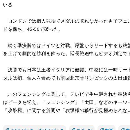
いる。
ロンドンでは個人競技でメダルの取れなかった男子フェン
ドを保ち、45-30で破った。
続く準決勝ではドイツと対戦。序盤からリードするも終盤に
を上げて劇的な勝利を飾った。延長戦途中もビデオ判定で
決勝でも日本は王者イタリアに健闘、中盤には一時リードす
ダルは初、個人を含めても前回北京オリンピックの太田雄
このフェンシングに関して、テレビで生中継された準決勝ド
はピークを迎え、「フェンシング」「太田」などのキーワ
「攻撃権」に関する質問や「攻撃権の移行が見極められな