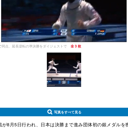
で同点、延長逆転の準決勝をダイジェストで
全 3 枚
写真をすべて見る
月5日行われ、日本は決勝まで進み団体初の銀メダルを獲得し