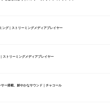
高画質ストリーミング | ストリーミングメディアプレイヤー
うな4K体験 | ストリーミングメディアプレイヤー
lexa、センサー搭載、鮮やかなサウンド｜チャコール