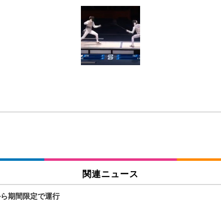
 跳ね上げ式アームレスト コンパクト 約105度ロッキング pc 事務椅子 360度
X-WT | 31.5型4K UHD・USB Type-C・ホワイト
い捨て 無香料 ホワイト 300枚
チェア 人間工学 疲れない ブラック
X-WT | 27.0型4K UHD・USB Type-C・ホワイト
(84枚) ホワイト(吸収面:ライトブルー)
ワーク チェア 強化バックレスト 30度ロッキング機能 人間工学 椅子 腰サポー
付き（CFI-ZDM1J）
品
 おしゃれ パソコンチェア (ブラック)
関連ニュース
ワーク チェア 強化バックレスト 30度ロッキング機能 人間工学 椅子 腰サポー
D（1920×1080）VA 非光沢 HDMI/DisplayPort/VGA スピーカー内蔵 
限定】 Smart Basic アイリスオーヤマ ペットシーツ 超厚型 お徳用 ワイド 100枚入 
から期間限定で運行
 おしゃれ パソコンチェア (ホワイト)