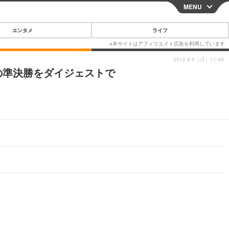
MENU
CLOSE
エンタメ
ライフ
2012.8.6（月）11:49
の準決勝をダイジェストで
スマートフォン
ガジェット・ツール
その他
映画・ドラマ
韓国・芸能
グルメ
スポーツ
ショッピング
ブログ
その他