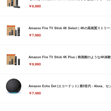
￥6,980
Amazon Fire TV Stick 4K Select | 4Kの
￥7,980
Amazon Fire TV Stick 4K Plus | 映画館のよ
￥9,980
Amazon Echo Dot (エコードット) 第5世代 - A
￥7,480