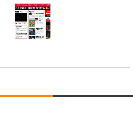
回転 座面昇降 強化ナイロン樹脂ベース 通気性メッシュ 在宅ワーク H-WY01
ト 90度跳ね上げ式アームレスト 3Dヘッドレスト ハンガー付き 高反発クッ
ト 90度跳ね上げ式アームレスト 3Dヘッドレスト ハンガー付き 高反発クッ
高さ調整 スイベル VESA対応 ComfortView ビジネス向け
(x 1) (ケース販売)