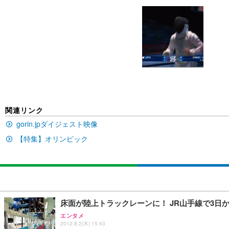
[EdoErgo] オフィスチェア 椅子 テレワーク 疲れない
EIZO ビジネス向けプレミアムモニター | FlexScan EV3240
Amazonベーシック ペットシーツ 薄型 レギュラー 1回使
(黒網+黒枠+黒足)
￥105,595
￥3,373
￥5,699
SIHOO B100 オフィスチェア／デスクチェア メッシュ
EIZO ビジネス向けプレミアムモニター | FlexScan EV2740
Amazonベーシック ペットシーツ 厚型 ワイド 42枚x2袋
￥27,999
￥109,572
￥3,234
関連リンク
gorin.jpダイジェスト映像
Sezlife オフィスチェア デスクチェア 疲れない テレ
【特集】オリンピック
【純正品】27"ゲーミングモニター DualSense 充電フック
ネオ・ルーライフ ネオ・オムツ L 中型犬用 26枚入り 単
ション PCチェア 通気性メッシュ ゲーミング/勉強/事務用
￥49,979
￥1,800
￥7,680
Sezlife オフィスチェア デスクチェア 疲れない テレ
【整備済み品】Dell E2724HS 27インチ 液晶モニター フルH
Smart Basic(スマートベーシック) 【Amazon.co.jp
床面が陸上トラックレーンに！ JR山手線で3日
ション PCチェア 通気性メッシュ ゲーミング/勉強/事務用
￥15,800
￥3,670
エンタメ
￥7,680
2012.8.2(木) 15:43