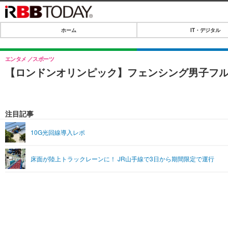
ホーム
IT・デジタル
ホーム
IT・デジタル
エンタメ
スポーツ
【ロンドンオリンピック】フェンシング男子フル
IT・デジタルTOP
SPEED TEST
ネタ
エンタメ
注目記事
ショッピング
エンタメTOP
ライフ
10G光回線導入レポ
韓流・K-POP
ライフTOP
リリース一覧
床面が陸上トラックレーンに！ JR山手線で3日から期間限定で運行
音楽
ペット
プッシュ通知の停止方法
グラビア
その他
ショッピング