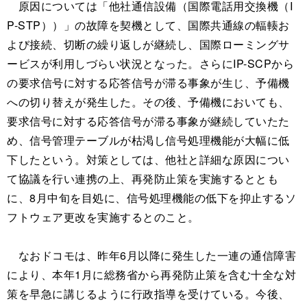
原因については「他社通信設備（国際電話用交換機（I
P-STP））」の故障を契機として、国際共通線の輻輳お
よび接続、切断の繰り返しが継続し、国際ローミングサ
ービスが利用しづらい状況となった。さらにIP-SCPから
の要求信号に対する応答信号が滞る事象が生じ、予備機
への切り替えが発生した。その後、予備機においても、
要求信号に対する応答信号が滞る事象が継続していたた
め、信号管理テーブルが枯渇し信号処理機能が大幅に低
下したという。対策としては、他社と詳細な原因につい
て協議を行い連携の上、再発防止策を実施するととも
に、8月中旬を目処に、信号処理機能の低下を抑止するソ
フトウェア更改を実施するとのこと。
なおドコモは、昨年6月以降に発生した一連の通信障害
により、本年1月に総務省から再発防止策を含む十全な対
策を早急に講じるように行政指導を受けている。今後、