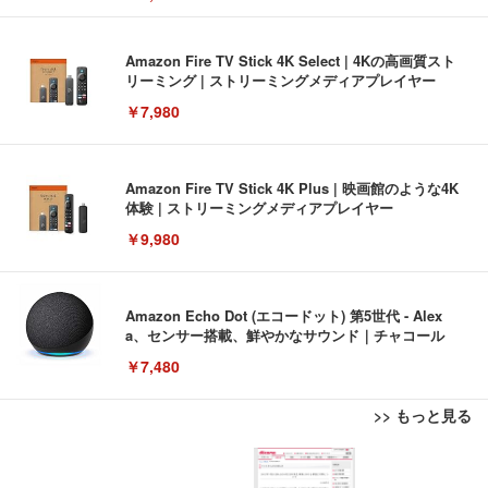
Amazon Fire TV Stick 4K Select | 4Kの高画質スト
リーミング | ストリーミングメディアプレイヤー
￥7,980
Amazon Fire TV Stick 4K Plus | 映画館のような4K
体験 | ストリーミングメディアプレイヤー
￥9,980
Amazon Echo Dot (エコードット) 第5世代 - Alex
a、センサー搭載、鮮やかなサウンド｜チャコール
￥7,480
>> もっと見る
[EdoErgo] オフィスチェア 椅子 テレワーク 疲れな
EIZO ビジネス向けプレミアムモニター | FlexScan
Amazonベーシック ペットシーツ 薄型 レギュラー 1
い 跳ね上げ式アームレスト コンパクト 約105度ロッ
EV3240X-WT | 31.5型4K UHD・USB Type-C・ホワ