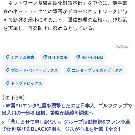
「ネットワーク基盤高度化対策本部」を中心に、他事業
者のネットワークでの障害がドコモのネットワークに与
える影響を最小にするよう、通信処理の点検および対策
を実施し、再発防止に努めるとしている。
《冨岡晶》
システム障害
NTTドコモ
モバイルBIZ
ブロードバンドトピックス
エンタープライズトピックス
トップトピックス
【注目記事】
>
韓国YGエンタ社屋を襲撃したのは日本人...ゴルフクラブで
出入口の一部を破損、警察が経緯を調査へ
>
「悲しませて申し訳ない」グループ活動軽視&ファン冷遇
で批判浴びるBLACKPINK、ジスが心境を吐露【全文】