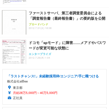
アイリスオーヤマ ペットシーツ 超厚型 お徳用 レギ
ッシュ 通気性 ランバーサポート付き 腰サポート ガ
HOOTER Gaming Monitor 24” Essential ゲーミン
ュラー 200枚入【Amazon.co.jp限定】
ス圧無段階昇降 360度回転 キャスター付き コンパク
グモニター QD 24.5インチ 1ms FHD 量子ドット 残
ト 幅52×奥行58.5×高さ84～96cm テレワーク 在宅
像低減 (3年保証 | 輝点保証 | 日本メーカー)
￥3,731
ファーストサーバ、第三者調査委員会による
￥4,139
￥34,980
勤務 ブラック
「調査報告書（最終報告書）」の要約版を公開
ブロードバンド
2012.7.31(火) 18:08
ドコモ「spモード」に障害……メアドやパスワ
ードが変更可能な状態に
エンタープライズ
2012.7.26(木) 1:04
「ラストチャンス!」未経験採用枠/エンジニア/手に職つける
株式会社alBee
東京都
月給28万5,000円～40万5,000円
正社員