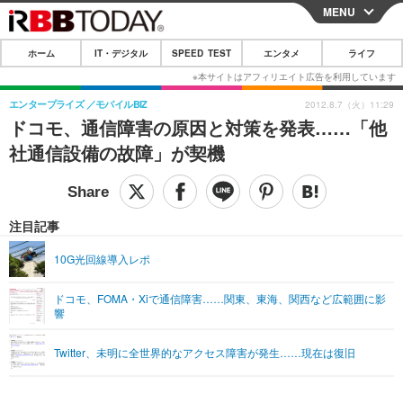
MENU
CLOSE
ホーム
IT・デジタル
SPEED TEST
エンタメ
ライフ
ホーム
IT・デジタル
エンタープライズ
モバイルBIZ
2012.8.7（火）11:29
ドコモ、通信障害の原因と対策を発表……「他
IT・デジタルTOP
スマートフォン
SPEED TEST
社通信設備の故障」が契機
ネタ
ガジェット・ツール
エンタメ
ショッピング
その他
エンタメTOP
映画・ドラマ
ライフ
注目記事
韓流・K-POP
韓国・芸能
ライフTOP
グルメ
リリース一覧
10G光回線導入レポ
音楽
スポーツ
ペット
ショッピング
プッシュ通知の停止方法
ドコモ、FOMA・Xiで通信障害……関東、東海、関西など広範囲に影
響
グラビア
ブログ
その他
ショッピング
その他
Twitter、未明に全世界的なアクセス障害が発生……現在は復旧