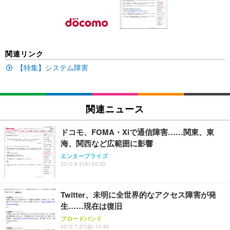
回使い捨て 無香料 ホワイト 300枚
キング pc 事務椅子 360度回転 座面昇降 強化ナイロ
イト
ン樹脂ベース 通気性メッシュ 在宅ワーク H-WY01
￥3,373
￥5,699
￥105,595
(黒網+黒枠+黒足)
EIZO ビジネス向けプレミアムモニター | FlexScan
SIHOO B100 オフィスチェア／デスクチェア メッシ
Amazonベーシック ペットシーツ 厚型 ワイド 42枚
関連リンク
EV2740X-WT | 27.0型4K UHD・USB Type-C・ホワ
ュチェア 人間工学 疲れない ブラック
x2袋(84枚) ホワイト(吸収面:ライトブルー)
イト
【特集】システム障害
￥27,999
￥3,234
￥109,572
Sezlife オフィスチェア デスクチェア 疲れない テレ
関連ニュース
【純正品】27"ゲーミングモニター DualSense 充電
ネオ・ルーライフ ネオ・オムツ L 中型犬用 26枚入
ワーク チェア 強化バックレスト 30度ロッキング機
フック付き（CFI-ZDM1J）
り 単品
能 人間工学 椅子 腰サポート 90度跳ね上げ式アーム
ドコモ、FOMA・Xiで通信障害……関東、東
レスト 3Dヘッドレスト ハンガー付き 高反発クッシ
￥49,979
￥1,800
￥7,680
海、関西など広範囲に影響
ョン PCチェア 通気性メッシュ ゲーミング/勉強/事
務用 おしゃれ パソコンチェア (ブラック)
エンタープライズ
2012.8.2(木) 20:35
Sezlife オフィスチェア デスクチェア 疲れない テレ
【整備済み品】Dell E2724HS 27インチ 液晶モニタ
Smart Basic(スマートベーシック) 【Amazon.co.jp
ワーク チェア 強化バックレスト 30度ロッキング機
ー フルHD（1920×1080）VA 非光沢 HDMI/DisplayP
限定】 Smart Basic アイリスオーヤマ ペットシーツ
能 人間工学 椅子 腰サポート 90度跳ね上げ式アーム
ort/VGA スピーカー内蔵 高さ調整 スイベル VESA対
超厚型 お徳用 ワイド 100枚入 (x 1) (ケース販売)
Twitter、未明に全世界的なアクセス障害が発
レスト 3Dヘッドレスト ハンガー付き 高反発クッシ
応 ComfortView ビジネス向け
￥7,680
￥15,800
￥3,670
ョン PCチェア 通気性メッシュ ゲーミング/勉強/事
生……現在は復旧
務用 おしゃれ パソコンチェア (ホワイト)
ブロードバンド
ANDWINT オフィスチェア デスクチェア 肘なし メ
【MiniLED/24.5inch/280Hz/FHD】GRAPHT THE S
2012.7.27(金) 10:46