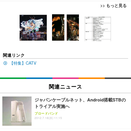
>> もっと見る
[EdoErgo] オフィスチェア 椅子 テレワーク 疲れな
EIZO ビジネス向けプレミアムモニター | FlexScan
Amazonベーシック ペットシーツ 薄型 レギュラー 1
い 跳ね上げ式アームレスト コンパクト 約105度ロッ
EV3240X-WT | 31.5型4K UHD・USB Type-C・ホワ
回使い捨て 無香料 ホワイト 300枚
キング pc 事務椅子 360度回転 座面昇降 強化ナイロ
イト
ン樹脂ベース 通気性メッシュ 在宅ワーク H-WY01
￥3,373
￥5,699
￥105,595
(黒網+黒枠+黒足)
EIZO ビジネス向けプレミアムモニター | FlexScan
SIHOO B100 オフィスチェア／デスクチェア メッシ
Amazonベーシック ペットシーツ 厚型 ワイド 42枚
関連リンク
EV2740X-WT | 27.0型4K UHD・USB Type-C・ホワ
ュチェア 人間工学 疲れない ブラック
x2袋(84枚) ホワイト(吸収面:ライトブルー)
イト
【特集】CATV
￥27,999
￥3,234
￥109,572
Sezlife オフィスチェア デスクチェア 疲れない テレ
関連ニュース
【純正品】27"ゲーミングモニター DualSense 充電
ネオ・ルーライフ ネオ・オムツ L 中型犬用 26枚入
ワーク チェア 強化バックレスト 30度ロッキング機
フック付き（CFI-ZDM1J）
り 単品
能 人間工学 椅子 腰サポート 90度跳ね上げ式アーム
ジャパンケーブルネット、Android搭載STBの
レスト 3Dヘッドレスト ハンガー付き 高反発クッシ
￥49,979
￥1,800
￥7,680
トライアル実施へ
ョン PCチェア 通気性メッシュ ゲーミング/勉強/事
務用 おしゃれ パソコンチェア (ブラック)
ブロードバンド
2012.7.18(水) 11:15
Sezlife オフィスチェア デスクチェア 疲れない テレ
【整備済み品】Dell E2724HS 27インチ 液晶モニタ
Smart Basic(スマートベーシック) 【Amazon.co.jp
ワーク チェア 強化バックレスト 30度ロッキング機
ー フルHD（1920×1080）VA 非光沢 HDMI/DisplayP
限定】 Smart Basic アイリスオーヤマ ペットシーツ
能 人間工学 椅子 腰サポート 90度跳ね上げ式アーム
ort/VGA スピーカー内蔵 高さ調整 スイベル VESA対
超厚型 お徳用 ワイド 100枚入 (x 1) (ケース販売)