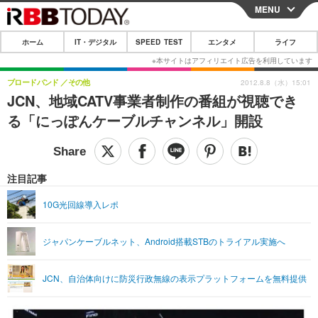
MENU
CLOSE
ホーム
IT・デジタル
SPEED TEST
エンタメ
ライフ
ホーム
IT・デジタル
ブロードバンド
その他
2012.8.8（水）15:01
JCN、地域CATV事業者制作の番組が視聴でき
IT・デジタルTOP
スマートフォン
SPEED TEST
る「にっぽんケーブルチャンネル」開設
ネタ
ガジェット・ツール
エンタメ
ショッピング
その他
エンタメTOP
映画・ドラマ
ライフ
注目記事
韓流・K-POP
韓国・芸能
ライフTOP
グルメ
リリース一覧
10G光回線導入レポ
音楽
スポーツ
ペット
ショッピング
プッシュ通知の停止方法
ジャパンケーブルネット、Android搭載STBのトライアル実施へ
グラビア
ブログ
その他
ショッピング
その他
JCN、自治体向けに防災行政無線の表示プラットフォームを無料提供