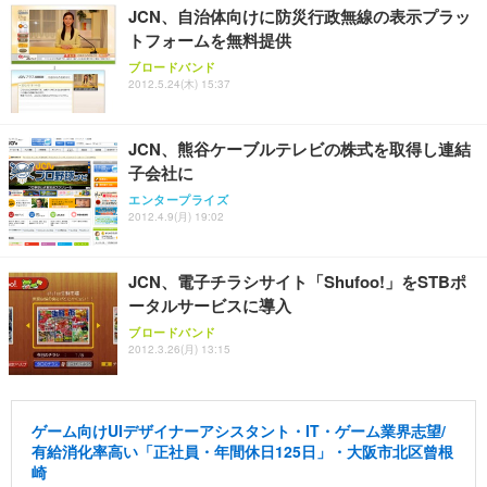
JCN、自治体向けに防災行政無線の表示プラッ
レスト 3Dヘッドレスト ハンガー付き 高反発クッシ
応 ComfortView ビジネス向け
￥7,680
￥15,800
￥3,670
ョン PCチェア 通気性メッシュ ゲーミング/勉強/事
トフォームを無料提供
務用 おしゃれ パソコンチェア (ホワイト)
ブロードバンド
ANDWINT オフィスチェア デスクチェア 肘なし メ
【MiniLED/24.5inch/280Hz/FHD】GRAPHT THE S
2012.5.24(木) 15:37
アイリスオーヤマ ペットシーツ 超厚型 お徳用 レギ
ッシュ 通気性 ランバーサポート付き 腰サポート ガ
HOOTER Gaming Monitor 24” Essential ゲーミン
ュラー 200枚入【Amazon.co.jp限定】
ス圧無段階昇降 360度回転 キャスター付き コンパク
グモニター QD 24.5インチ 1ms FHD 量子ドット 残
ト 幅52×奥行58.5×高さ84～96cm テレワーク 在宅
像低減 (3年保証 | 輝点保証 | 日本メーカー)
￥3,731
JCN、熊谷ケーブルテレビの株式を取得し連結
￥4,139
￥34,980
勤務 ブラック
子会社に
エンタープライズ
2012.4.9(月) 19:02
JCN、電子チラシサイト「Shufoo!」をSTBポ
ータルサービスに導入
ブロードバンド
2012.3.26(月) 13:15
ゲーム向けUIデザイナーアシスタント・IT・ゲーム業界志望/
有給消化率高い「正社員・年間休日125日」・大阪市北区曾根
崎