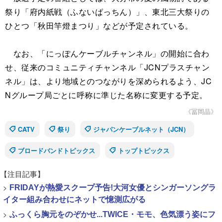
祭り「府内紙戦（ふないぱっちん）」、東北三大祭りの
ひとつ「秋田竿燈まつり」などが予定されている。
なお、「にっぽんケーブルチャンネル」の開始に合わ
せ、従来のコミュニティチャンネル「JCNプラスチャン
ネル」は、より地域とのつながりを深められるよう、JC
Nグループ局ごとに呼称に準じた名称に変更する予定。
《冨岡晶》
CATV
祭り
ジャパンケーブルネット（JCN）
ブロードバンドトピックス
トップトピックス
【注目記事】
>
FRIDAYが熱愛スクープ予告!大河女優とシンガーソングラ
イター組み合わせにネットで憶測広がる
>
ふっくら胸元をのぞかせ...TWICE・モモ、色気漂う姿にフ