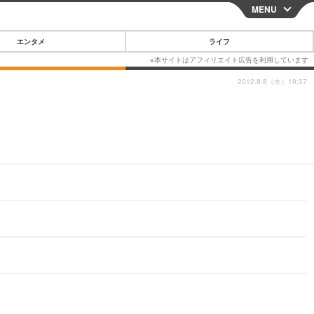
MENU
CLOSE
エンタメ
ライフ
2012.8.8（水）19:37
スマートフォン
ガジェット・ツール
その他
映画・ドラマ
韓国・芸能
グルメ
スポーツ
ショッピング
ブログ
その他