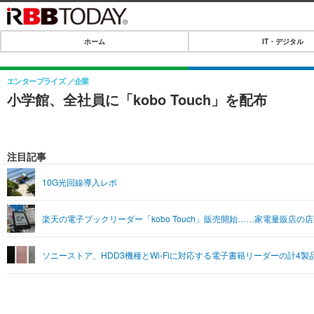
ホーム
IT・デジタル
ホーム
IT・デジタル
エンタープライズ
企業
小学館、全社員に「kobo Touch」を配布
IT・デジタルTOP
SPEED TEST
ネタ
エンタメ
注目記事
ショッピング
エンタメTOP
ライフ
10G光回線導入レポ
韓流・K-POP
ライフTOP
リリース一覧
楽天の電子ブックリーダー「kobo Touch」販売開始……家電量販店の
音楽
ペット
プッシュ通知の停止方法
グラビア
その他
ソニーストア、HDD3機種とWi-Fiに対応する電子書籍リーダーの計4製
ショッピング