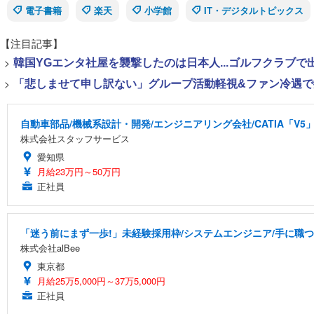
電子書籍
楽天
小学館
IT・デジタルトピックス
【注目記事】
>
韓国YGエンタ社屋を襲撃したのは日本人...ゴルフクラブ
>
「悲しませて申し訳ない」グループ活動軽視&ファン冷遇で批
自動車部品/機械系設計・開発/エンジニアリング会社/CATIA「V5
株式会社スタッフサービス
愛知県
月給23万円～50万円
正社員
「迷う前にまず一歩!」未経験採用枠/システムエンジニア/手に職
株式会社alBee
東京都
月給25万5,000円～37万5,000円
正社員