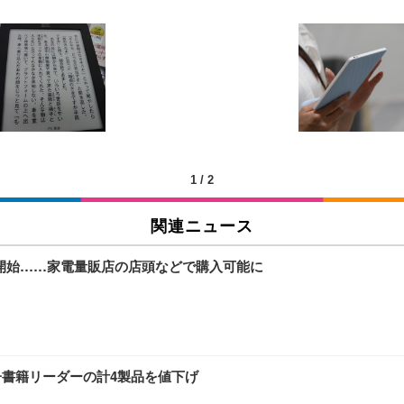
 跳ね上げ式アームレスト コンパクト 約105度ロッキング pc 事務椅子 360度
X-WT | 31.5型4K UHD・USB Type-C・ホワイト
い捨て 無香料 ホワイト 300枚
チェア 人間工学 疲れない ブラック
X-WT | 27.0型4K UHD・USB Type-C・ホワイト
(84枚) ホワイト(吸収面:ライトブルー)
1
/
2
関連ニュース
ワーク チェア 強化バックレスト 30度ロッキング機能 人間工学 椅子 腰サポー
付き（CFI-ZDM1J）
品
販売開始……家電量販店の店頭などで購入可能に
 おしゃれ パソコンチェア (ブラック)
ワーク チェア 強化バックレスト 30度ロッキング機能 人間工学 椅子 腰サポー
D（1920×1080）VA 非光沢 HDMI/DisplayPort/VGA スピーカー内蔵 
限定】 Smart Basic アイリスオーヤマ ペットシーツ 超厚型 お徳用 ワイド 100枚入 
 おしゃれ パソコンチェア (ホワイト)
電子書籍リーダーの計4製品を値下げ