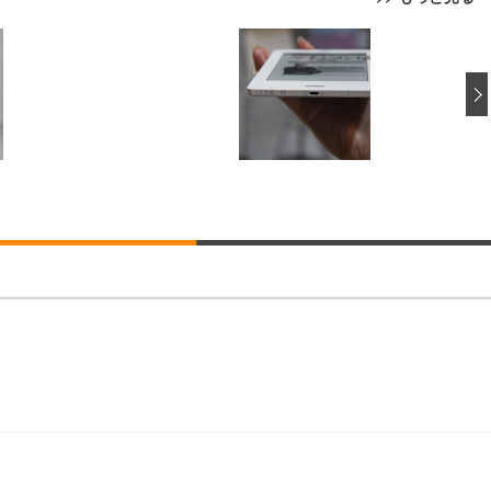
回転 座面昇降 強化ナイロン樹脂ベース 通気性メッシュ 在宅ワーク H-WY01
ト 90度跳ね上げ式アームレスト 3Dヘッドレスト ハンガー付き 高反発クッ
ト 90度跳ね上げ式アームレスト 3Dヘッドレスト ハンガー付き 高反発クッ
高さ調整 スイベル VESA対応 ComfortView ビジネス向け
(x 1) (ケース販売)