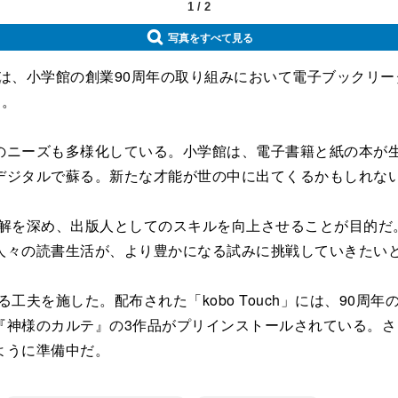
1
/
2
写真をすべて見る
館は、小学館の創業90周年の取り組みにおいて電子ブックリーダ
た。
ニーズも多様化している。小学館は、電子書籍と紙の本が生
ジタルで蘇る。新たな才能が世の中に出てくるかもしれない-
への理解を深め、出版人としてのスキルを向上させることが目的
人々の読書生活が、より豊かになる試みに挑戦していきたい
める工夫を施した。配布された「kobo Touch」には、9
『神様のカルテ』の3作品がプリインストールされている。
ように準備中だ。