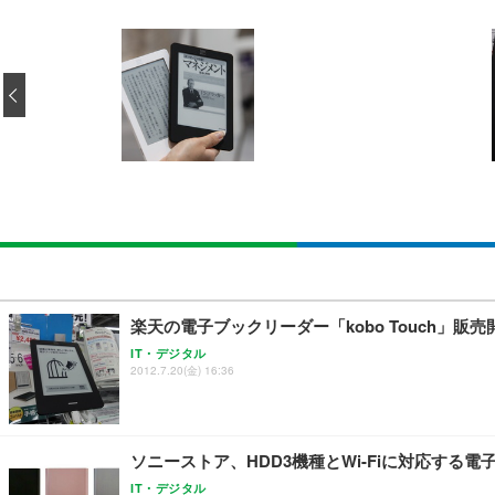
[EdoErgo] オフィスチェア 椅子 テレワーク 疲れない
EIZO ビジネス向けプレミアムモニター | FlexScan EV3240
Amazonベーシック ペットシーツ 薄型 レギュラー 1回使
(黒網+黒枠+黒足)
‹
￥105,595
￥3,373
￥5,699
SIHOO B100 オフィスチェア／デスクチェア メッシュ
EIZO ビジネス向けプレミアムモニター | FlexScan EV2740
Amazonベーシック ペットシーツ 厚型 ワイド 42枚x2袋
￥27,999
￥109,572
￥3,234
Sezlife オフィスチェア デスクチェア 疲れない テレ
【純正品】27"ゲーミングモニター DualSense 充電フック
ネオ・ルーライフ ネオ・オムツ L 中型犬用 26枚入り 単
楽天の電子ブックリーダー「kobo Touch」
ション PCチェア 通気性メッシュ ゲーミング/勉強/事務用
￥49,979
￥1,800
IT・デジタル
￥7,680
2012.7.20(金) 16:36
Sezlife オフィスチェア デスクチェア 疲れない テレ
【整備済み品】Dell E2724HS 27インチ 液晶モニター フルH
Smart Basic(スマートベーシック) 【Amazon.co.jp
ション PCチェア 通気性メッシュ ゲーミング/勉強/事務用
ソニーストア、HDD3機種とWi-Fiに対応する
￥15,800
￥3,670
￥7,680
IT・デジタル