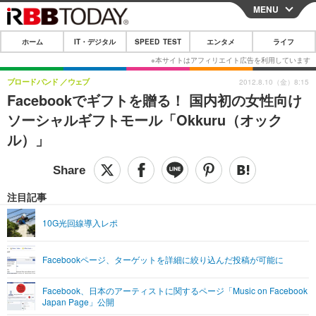
MENU
CLOSE
ホーム
IT・デジタル
SPEED TEST
エンタメ
ライフ
ホーム
IT・デジタル
ブロードバンド
ウェブ
2012.8.10（金）8:15
Facebookでギフトを贈る！ 国内初の女性向け
IT・デジタルTOP
スマートフォン
SPEED TEST
ソーシャルギフトモール「Okkuru（オック
ネタ
ガジェット・ツール
ル）」
エンタメ
ショッピング
その他
エンタメTOP
映画・ドラマ
ライフ
韓流・K-POP
韓国・芸能
注目記事
ライフTOP
グルメ
リリース一覧
音楽
スポーツ
10G光回線導入レポ
ペット
ショッピング
プッシュ通知の停止方法
グラビア
ブログ
その他
Facebookページ、ターゲットを詳細に絞り込んだ投稿が可能に
ショッピング
その他
Facebook、日本のアーティストに関するページ「Music on Facebook
Japan Page」公開