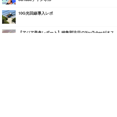
10G光回線導入レポ
【アジア美食レポート】編集部注目のYouTuberがオス
スメ！タイ・バンコクに行ったら食べたいグルメをチ
ェック
【エンタメRBB】注目の人にインタビュー
【坂道グループニュース】ーエンタメRBBー
今観るべきオススメ「韓国ドラマ」
快適デスクのヒントが満載！こだわりデスクツアー