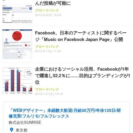
んだ投稿が可能に
Sezlife オフィスチェア デスクチェア 疲れない テレ
【純正品】27"ゲーミングモニター DualSense 充電
ネオ・ルーライフ ネオ・オムツ L 中型犬用 26枚入
ブロードバンド
ワーク チェア 強化バックレスト 30度ロッキング機
2012.8.6(月) 15:03
フック付き（CFI-ZDM1J）
り 単品
能 人間工学 椅子 腰サポート 90度跳ね上げ式アーム
レスト 3Dヘッドレスト ハンガー付き 高反発クッシ
￥49,979
￥1,800
￥7,680
ョン PCチェア 通気性メッシュ ゲーミング/勉強/事
Facebook、日本のアーティストに関するペー
務用 おしゃれ パソコンチェア (ブラック)
ジ「Music on Facebook Japan Page」公開
Sezlife オフィスチェア デスクチェア 疲れない テレ
【整備済み品】Dell E2724HS 27インチ 液晶モニタ
Smart Basic(スマートベーシック) 【Amazon.co.jp
ブロードバンド
ワーク チェア 強化バックレスト 30度ロッキング機
ー フルHD（1920×1080）VA 非光沢 HDMI/DisplayP
限定】 Smart Basic アイリスオーヤマ ペットシーツ
2012.8.1(水) 11:24
能 人間工学 椅子 腰サポート 90度跳ね上げ式アーム
ort/VGA スピーカー内蔵 高さ調整 スイベル VESA対
超厚型 お徳用 ワイド 100枚入 (x 1) (ケース販売)
レスト 3Dヘッドレスト ハンガー付き 高反発クッシ
応 ComfortView ビジネス向け
￥7,680
￥15,800
￥3,670
ョン PCチェア 通気性メッシュ ゲーミング/勉強/事
企業におけるソーシャル活用、Facebookが1年
務用 おしゃれ パソコンチェア (ホワイト)
で躍進し52.2％に……目的はブランディングが1
ANDWINT オフィスチェア デスクチェア 肘なし メ
【MiniLED/24.5inch/280Hz/FHD】GRAPHT THE S
アイリスオーヤマ ペットシーツ 超厚型 お徳用 レギ
位
ッシュ 通気性 ランバーサポート付き 腰サポート ガ
HOOTER Gaming Monitor 24” Essential ゲーミン
ュラー 200枚入【Amazon.co.jp限定】
ス圧無段階昇降 360度回転 キャスター付き コンパク
グモニター QD 24.5インチ 1ms FHD 量子ドット 残
ブロードバンド
ト 幅52×奥行58.5×高さ84～96cm テレワーク 在宅
像低減 (3年保証 | 輝点保証 | 日本メーカー)
￥3,731
2012.7.31(火) 13:19
￥4,139
￥34,980
勤務 ブラック
「WEBデザイナー」未経験大歓迎/月給30万円/年休125日/研
修充実/フルリモ/フルフレックス
株式会社SUNRISE
東京都