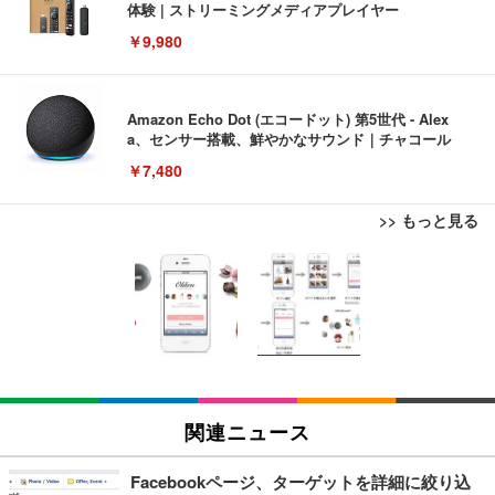
体験 | ストリーミングメディアプレイヤー
￥9,980
Amazon Echo Dot (エコードット) 第5世代 - Alex
a、センサー搭載、鮮やかなサウンド｜チャコール
￥7,480
>> もっと見る
[EdoErgo] オフィスチェア 椅子 テレワーク 疲れな
EIZO ビジネス向けプレミアムモニター | FlexScan
Amazonベーシック ペットシーツ 薄型 レギュラー 1
い 跳ね上げ式アームレスト コンパクト 約105度ロッ
EV3240X-WT | 31.5型4K UHD・USB Type-C・ホワ
回使い捨て 無香料 ホワイト 300枚
キング pc 事務椅子 360度回転 座面昇降 強化ナイロ
イト
ン樹脂ベース 通気性メッシュ 在宅ワーク H-WY01
￥3,373
￥5,699
￥105,595
(黒網+黒枠+黒足)
EIZO ビジネス向けプレミアムモニター | FlexScan
SIHOO B100 オフィスチェア／デスクチェア メッシ
Amazonベーシック ペットシーツ 厚型 ワイド 42枚
EV2740X-WT | 27.0型4K UHD・USB Type-C・ホワ
ュチェア 人間工学 疲れない ブラック
x2袋(84枚) ホワイト(吸収面:ライトブルー)
関連ニュース
イト
￥27,999
￥3,234
￥109,572
Facebookページ、ターゲットを詳細に絞り込