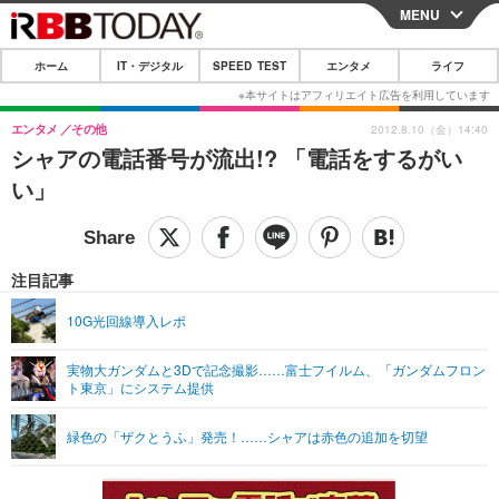
MENU
CLOSE
ホーム
IT・デジタル
SPEED TEST
エンタメ
ライフ
ホーム
IT・デジタル
エンタメ
その他
2012.8.10（金）14:40
シャアの電話番号が流出!? 「電話をするがい
IT・デジタルTOP
スマートフォン
SPEED TEST
い」
ネタ
ガジェット・ツール
エンタメ
ショッピング
その他
エンタメTOP
映画・ドラマ
ライフ
注目記事
韓流・K-POP
韓国・芸能
ライフTOP
グルメ
リリース一覧
10G光回線導入レポ
音楽
スポーツ
ペット
ショッピング
プッシュ通知の停止方法
実物大ガンダムと3Dで記念撮影……富士フイルム、「ガンダムフロン
ト東京」にシステム提供
グラビア
ブログ
その他
ショッピング
その他
緑色の「ザクとうふ」発売！……シャアは赤色の追加を切望