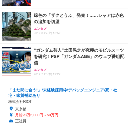
ワーク チェア 強化バックレスト 30度ロッキング機
ー フルHD（1920×1080）VA 非光沢 HDMI/DisplayP
限定】 Smart Basic アイリスオーヤマ ペットシーツ
能 人間工学 椅子 腰サポート 90度跳ね上げ式アーム
ort/VGA スピーカー内蔵 高さ調整 スイベル VESA対
超厚型 お徳用 ワイド 100枚入 (x 1) (ケース販売)
緑色の「ザクとうふ」発売！……シャアは赤色
レスト 3Dヘッドレスト ハンガー付き 高反発クッシ
応 ComfortView ビジネス向け
￥7,680
￥15,800
￥3,670
ョン PCチェア 通気性メッシュ ゲーミング/勉強/事
の追加を切望
務用 おしゃれ パソコンチェア (ホワイト)
エンタメ
ANDWINT オフィスチェア デスクチェア 肘なし メ
【MiniLED/24.5inch/280Hz/FHD】GRAPHT THE S
2012.3.27(火) 15:52
アイリスオーヤマ ペットシーツ 超厚型 お徳用 レギ
ッシュ 通気性 ランバーサポート付き 腰サポート ガ
HOOTER Gaming Monitor 24” Essential ゲーミン
ュラー 200枚入【Amazon.co.jp限定】
ス圧無段階昇降 360度回転 キャスター付き コンパク
グモニター QD 24.5インチ 1ms FHD 量子ドット 残
ト 幅52×奥行58.5×高さ84～96cm テレワーク 在宅
像低減 (3年保証 | 輝点保証 | 日本メーカー)
￥3,731
“ガンダム芸人”土田晃之が究極のモビルスーツ
￥4,139
￥34,980
勤務 ブラック
を研究！PSP「ガンダムAGE」のウェブ番組配
信
エンタメ
2012.7.26(木) 19:27
「まだ間に合う!」/未経験採用枠/デバッグエンジニア/寮・社
宅・家賃補助あり
株式会社RIOT
東京都
月給28万5,000円～50万円
正社員