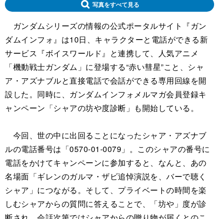
写真をすべて見る
ガンダムシリーズの情報の公式ポータルサイト『ガン
ダムインフォ』は10日、キャラクターと電話ができる新
サービス『ボイスワールド』と連携して、人気アニメ
「機動戦士ガンダム」に登場する“赤い彗星”こと、シャ
ア・アズナブルと直接電話で会話ができる専用回線を開
設した。同時に、ガンダムインフォメルマガ会員登録キ
ャンペーン「シャアの坊や度診断」も開始している。
今回、世の中に出回ることになったシャア・アズナブ
ルの電話番号は「0570-01-0079」。このシャアの番号に
電話をかけてキャンペーンに参加すると、なんと、あの
名場面「ギレンのガルマ・ザビ追悼演説を、バーで聴く
シャア」につながる。そして、プライベートの時間を楽
しむシャアからの質問に答えることで、「坊や」度が診
断され、会話次第ではシャアからの贈り物が届くとのこ