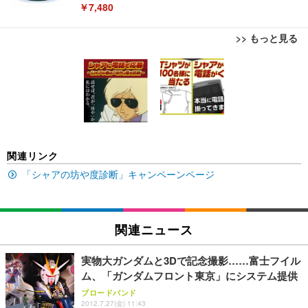
￥7,480
>> もっと見る
[EdoErgo] オフィスチェア 椅子 テレワーク 疲れな
EIZO ビジネス向けプレミアムモニター | FlexScan
Amazonベーシック ペットシーツ 薄型 レギュラー 1
い 跳ね上げ式アームレスト コンパクト 約105度ロッ
EV3240X-WT | 31.5型4K UHD・USB Type-C・ホワ
回使い捨て 無香料 ホワイト 300枚
キング pc 事務椅子 360度回転 座面昇降 強化ナイロ
イト
ン樹脂ベース 通気性メッシュ 在宅ワーク H-WY01
￥3,373
￥5,699
￥105,595
(黒網+黒枠+黒足)
EIZO ビジネス向けプレミアムモニター | FlexScan
SIHOO B100 オフィスチェア／デスクチェア メッシ
Amazonベーシック ペットシーツ 厚型 ワイド 42枚
関連リンク
EV2740X-WT | 27.0型4K UHD・USB Type-C・ホワ
ュチェア 人間工学 疲れない ブラック
x2袋(84枚) ホワイト(吸収面:ライトブルー)
イト
「シャアの坊や度診断」キャンペーンページ
￥27,999
￥3,234
￥109,572
Sezlife オフィスチェア デスクチェア 疲れない テレ
関連ニュース
【純正品】27"ゲーミングモニター DualSense 充電
ネオ・ルーライフ ネオ・オムツ L 中型犬用 26枚入
ワーク チェア 強化バックレスト 30度ロッキング機
フック付き（CFI-ZDM1J）
り 単品
能 人間工学 椅子 腰サポート 90度跳ね上げ式アーム
実物大ガンダムと3Dで記念撮影……富士フイル
レスト 3Dヘッドレスト ハンガー付き 高反発クッシ
￥49,979
￥1,800
￥7,680
ム、「ガンダムフロント東京」にシステム提供
ョン PCチェア 通気性メッシュ ゲーミング/勉強/事
務用 おしゃれ パソコンチェア (ブラック)
ブロードバンド
2012.7.27(金) 11:43
Sezlife オフィスチェア デスクチェア 疲れない テレ
【整備済み品】Dell E2724HS 27インチ 液晶モニタ
Smart Basic(スマートベーシック) 【Amazon.co.jp