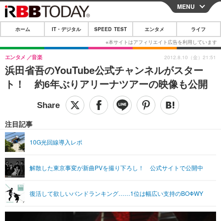
MENU
CLOSE
ホーム
IT・デジタル
SPEED TEST
エンタメ
ライフ
ホーム
IT・デジタル
エンタメ
音楽
2012.8.10（金）21:51
浜田省吾のYouTube公式チャンネルがスター
IT・デジタルTOP
スマートフォン
SPEED TEST
ト！ 約6年ぶりアリーナツアーの映像も公開
ネタ
ガジェット・ツール
エンタメ
ショッピング
その他
エンタメTOP
映画・ドラマ
ライフ
注目記事
韓流・K-POP
韓国・芸能
ライフTOP
グルメ
リリース一覧
10G光回線導入レポ
音楽
スポーツ
ペット
ショッピング
プッシュ通知の停止方法
解散した東京事変が新曲PVを撮り下ろし！ 公式サイトで公開中
グラビア
ブログ
その他
ショッピング
その他
復活して欲しいバンドランキング……1位は幅広い支持のBOΦWY