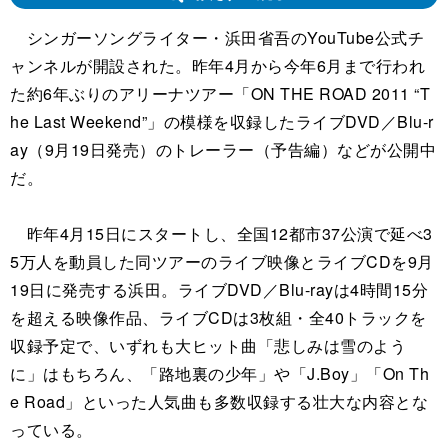
シンガーソングライター・浜田省吾のYouTube公式チ
ャンネルが開設された。昨年4月から今年6月まで行われ
た約6年ぶりのアリーナツアー「ON THE ROAD 2011 “T
he Last Weekend”」の模様を収録したライブDVD／Blu-r
ay（9月19日発売）のトレーラー（予告編）などが公開中
だ。
昨年4月15日にスタートし、全国12都市37公演で延べ3
5万人を動員した同ツアーのライブ映像とライブCDを9月
19日に発売する浜田。ライブDVD／Blu-rayは4時間15分
を超える映像作品、ライブCDは3枚組・全40トラックを
収録予定で、いずれも大ヒット曲「悲しみは雪のよう
に」はもちろん、「路地裏の少年」や「J.Boy」「On Th
e Road」といった人気曲も多数収録する壮大な内容とな
っている。