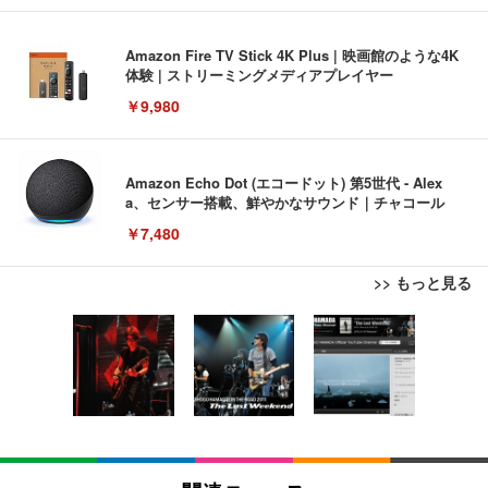
Amazon Fire TV Stick 4K Plus | 映画館のような4K
体験 | ストリーミングメディアプレイヤー
￥9,980
Amazon Echo Dot (エコードット) 第5世代 - Alex
a、センサー搭載、鮮やかなサウンド｜チャコール
￥7,480
>> もっと見る
[EdoErgo] オフィスチェア 椅子 テレワーク 疲れな
EIZO ビジネス向けプレミアムモニター | FlexScan
Amazonベーシック ペットシーツ 薄型 レギュラー 1
い 跳ね上げ式アームレスト コンパクト 約105度ロッ
EV3240X-WT | 31.5型4K UHD・USB Type-C・ホワ
回使い捨て 無香料 ホワイト 300枚
キング pc 事務椅子 360度回転 座面昇降 強化ナイロ
イト
ン樹脂ベース 通気性メッシュ 在宅ワーク H-WY01
￥3,373
￥5,699
￥105,595
(黒網+黒枠+黒足)
EIZO ビジネス向けプレミアムモニター | FlexScan
SIHOO B100 オフィスチェア／デスクチェア メッシ
Amazonベーシック ペットシーツ 厚型 ワイド 42枚
EV2740X-WT | 27.0型4K UHD・USB Type-C・ホワ
ュチェア 人間工学 疲れない ブラック
x2袋(84枚) ホワイト(吸収面:ライトブルー)