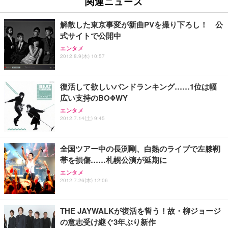
関連ニュース
イト
￥27,999
￥3,234
￥109,572
解散した東京事変が新曲PVを撮り下ろし！ 公
式サイトで公開中
Sezlife オフィスチェア デスクチェア 疲れない テレ
【純正品】27"ゲーミングモニター DualSense 充電
ネオ・ルーライフ ネオ・オムツ L 中型犬用 26枚入
エンタメ
ワーク チェア 強化バックレスト 30度ロッキング機
2012.8.9(木) 10:57
フック付き（CFI-ZDM1J）
り 単品
能 人間工学 椅子 腰サポート 90度跳ね上げ式アーム
レスト 3Dヘッドレスト ハンガー付き 高反発クッシ
￥49,979
￥1,800
￥7,680
ョン PCチェア 通気性メッシュ ゲーミング/勉強/事
復活して欲しいバンドランキング……1位は幅
務用 おしゃれ パソコンチェア (ブラック)
広い支持のBOΦWY
Sezlife オフィスチェア デスクチェア 疲れない テレ
【整備済み品】Dell E2724HS 27インチ 液晶モニタ
Smart Basic(スマートベーシック) 【Amazon.co.jp
エンタメ
ワーク チェア 強化バックレスト 30度ロッキング機
ー フルHD（1920×1080）VA 非光沢 HDMI/DisplayP
限定】 Smart Basic アイリスオーヤマ ペットシーツ
2012.7.14(土) 9:45
能 人間工学 椅子 腰サポート 90度跳ね上げ式アーム
ort/VGA スピーカー内蔵 高さ調整 スイベル VESA対
超厚型 お徳用 ワイド 100枚入 (x 1) (ケース販売)
レスト 3Dヘッドレスト ハンガー付き 高反発クッシ
応 ComfortView ビジネス向け
￥7,680
￥15,800
￥3,670
ョン PCチェア 通気性メッシュ ゲーミング/勉強/事
全国ツアー中の長渕剛、白熱のライブで左膝靭
務用 おしゃれ パソコンチェア (ホワイト)
帯を損傷……札幌公演が延期に
ANDWINT オフィスチェア デスクチェア 肘なし メ
【MiniLED/24.5inch/280Hz/FHD】GRAPHT THE S
アイリスオーヤマ ペットシーツ 超厚型 お徳用 レギ
ッシュ 通気性 ランバーサポート付き 腰サポート ガ
HOOTER Gaming Monitor 24” Essential ゲーミン
エンタメ
ュラー 200枚入【Amazon.co.jp限定】
ス圧無段階昇降 360度回転 キャスター付き コンパク
グモニター QD 24.5インチ 1ms FHD 量子ドット 残
2012.7.26(木) 12:06
ト 幅52×奥行58.5×高さ84～96cm テレワーク 在宅
像低減 (3年保証 | 輝点保証 | 日本メーカー)
￥3,731
￥4,139
￥34,980
勤務 ブラック
THE JAYWALKが復活を誓う！故・柳ジョージ
の意志受け継ぐ3年ぶり新作