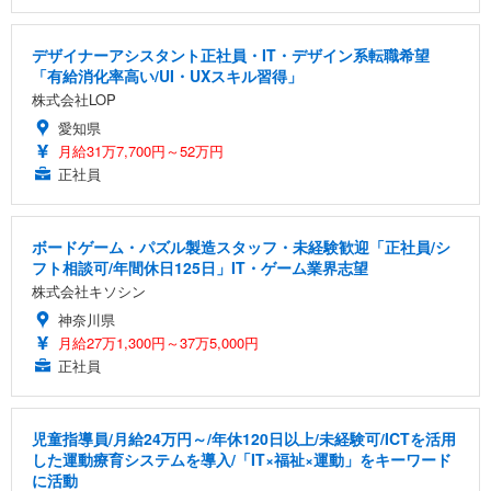
Sezlife オフィスチェア デスクチェア 疲れない テレ
【整備済み品】Dell E2724HS 27インチ 液晶モニタ
Smart Basic(スマートベーシック) 【Amazon.co.jp
ワーク チェア 強化バックレスト 30度ロッキング機
ー フルHD（1920×1080）VA 非光沢 HDMI/DisplayP
限定】 Smart Basic アイリスオーヤマ ペットシーツ
能 人間工学 椅子 腰サポート 90度跳ね上げ式アーム
ort/VGA スピーカー内蔵 高さ調整 スイベル VESA対
超厚型 お徳用 ワイド 100枚入 (x 1) (ケース販売)
デザイナーアシスタント正社員・IT・デザイン系転職希望
レスト 3Dヘッドレスト ハンガー付き 高反発クッシ
応 ComfortView ビジネス向け
￥7,680
￥15,800
￥3,670
「有給消化率高い/UI・UXスキル習得」
ョン PCチェア 通気性メッシュ ゲーミング/勉強/事
株式会社LOP
務用 おしゃれ パソコンチェア (ホワイト)
愛知県
ANDWINT オフィスチェア デスクチェア 肘なし メ
【MiniLED/24.5inch/280Hz/FHD】GRAPHT THE S
アイリスオーヤマ ペットシーツ 超厚型 お徳用 レギ
ッシュ 通気性 ランバーサポート付き 腰サポート ガ
HOOTER Gaming Monitor 24” Essential ゲーミン
月給31万7,700円～52万円
ュラー 200枚入【Amazon.co.jp限定】
ス圧無段階昇降 360度回転 キャスター付き コンパク
グモニター QD 24.5インチ 1ms FHD 量子ドット 残
正社員
ト 幅52×奥行58.5×高さ84～96cm テレワーク 在宅
像低減 (3年保証 | 輝点保証 | 日本メーカー)
￥3,731
￥4,139
￥34,980
勤務 ブラック
ボードゲーム・パズル製造スタッフ・未経験歓迎「正社員/シ
フト相談可/年間休日125日」IT・ゲーム業界志望
株式会社キソシン
神奈川県
月給27万1,300円～37万5,000円
正社員
児童指導員/月給24万円～/年休120日以上/未経験可/ICTを活用
した運動療育システムを導入/「IT×福祉×運動」をキーワード
に活動