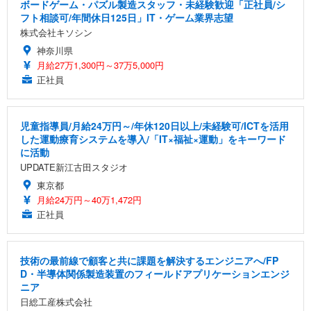
ボードゲーム・パズル製造スタッフ・未経験歓迎「正社員/シ
フト相談可/年間休日125日」IT・ゲーム業界志望
株式会社キソシン
神奈川県
月給27万1,300円～37万5,000円
正社員
児童指導員/月給24万円～/年休120日以上/未経験可/ICTを活用
した運動療育システムを導入/「IT×福祉×運動」をキーワード
に活動
UPDATE新江古田スタジオ
東京都
月給24万円～40万1,472円
正社員
技術の最前線で顧客と共に課題を解決するエンジニアへ/FP
D・半導体関係製造装置のフィールドアプリケーションエンジ
ニア
日総工産株式会社