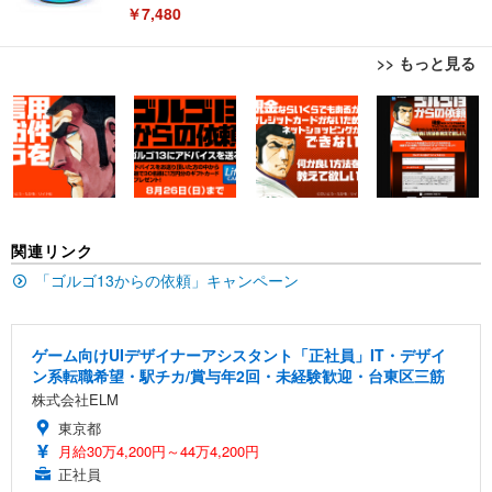
￥7,480
>> もっと見る
[EdoErgo] オフィスチェア 椅子 テレワーク 疲れな
EIZO ビジネス向けプレミアムモニター | FlexScan
Amazonベーシック ペットシーツ 薄型 レギュラー 1
い 跳ね上げ式アームレスト コンパクト 約105度ロッ
EV3240X-WT | 31.5型4K UHD・USB Type-C・ホワ
回使い捨て 無香料 ホワイト 300枚
キング pc 事務椅子 360度回転 座面昇降 強化ナイロ
イト
ン樹脂ベース 通気性メッシュ 在宅ワーク H-WY01
￥3,373
￥5,699
￥105,595
(黒網+黒枠+黒足)
EIZO ビジネス向けプレミアムモニター | FlexScan
SIHOO B100 オフィスチェア／デスクチェア メッシ
Amazonベーシック ペットシーツ 厚型 ワイド 42枚
関連リンク
EV2740X-WT | 27.0型4K UHD・USB Type-C・ホワ
ュチェア 人間工学 疲れない ブラック
x2袋(84枚) ホワイト(吸収面:ライトブルー)
イト
「ゴルゴ13からの依頼」キャンペーン
￥27,999
￥3,234
￥109,572
ゲーム向けUIデザイナーアシスタント「正社員」IT・デザイ
Sezlife オフィスチェア デスクチェア 疲れない テレ
【純正品】27"ゲーミングモニター DualSense 充電
ネオ・ルーライフ ネオ・オムツ L 中型犬用 26枚入
ン系転職希望・駅チカ/賞与年2回・未経験歓迎・台東区三筋
ワーク チェア 強化バックレスト 30度ロッキング機
フック付き（CFI-ZDM1J）
り 単品
株式会社ELM
能 人間工学 椅子 腰サポート 90度跳ね上げ式アーム
レスト 3Dヘッドレスト ハンガー付き 高反発クッシ
￥49,979
￥1,800
東京都
￥7,680
ョン PCチェア 通気性メッシュ ゲーミング/勉強/事
月給30万4,200円～44万4,200円
務用 おしゃれ パソコンチェア (ブラック)
正社員