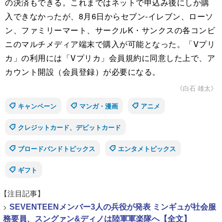
の決済もできる。これまではネットで申込み後にしか購
入できなかったが、8月6日からセブン-イレブン、ローソ
ン、ファミリーマート、サークルK・サンクスの各コンビ
ニのマルチメディア端末で購入が可能となった。「Vプリ
カ」の利用には「Vプリカ」会員規約に同意した上で、ア
カウント開設（会員登録）が必要になる。
《白石 雄太》
キャンペーン
マンガ・漫画
アニメ
クレジットカード、デビットカード
ブロードバンドトピックス
エンタメトピックス
ギフト
【注目記事】
>
SEVENTEENメンバー3人の兵役が発表 ミンギュが社会服
務要員、スングァン&ディノは陸軍軍楽隊へ【全文】