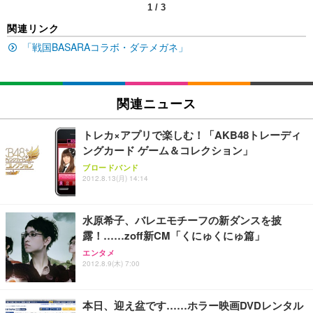
1
/
3
EIZO ビジネス向けプレミアムモニター | FlexScan
SIHOO B100 オフィスチェア／デスクチェア メッシ
Amazonベーシック ペットシーツ 厚型 ワイド 42枚
関連リンク
EV2740X-WT | 27.0型4K UHD・USB Type-C・ホワ
ュチェア 人間工学 疲れない ブラック
x2袋(84枚) ホワイト(吸収面:ライトブルー)
イト
「戦国BASARAコラボ・ダテメガネ」
￥27,999
￥3,234
￥109,572
Sezlife オフィスチェア デスクチェア 疲れない テレ
関連ニュース
【純正品】27"ゲーミングモニター DualSense 充電
ネオ・ルーライフ ネオ・オムツ L 中型犬用 26枚入
ワーク チェア 強化バックレスト 30度ロッキング機
フック付き（CFI-ZDM1J）
り 単品
能 人間工学 椅子 腰サポート 90度跳ね上げ式アーム
トレカ×アプリで楽しむ！「AKB48トレーディ
レスト 3Dヘッドレスト ハンガー付き 高反発クッシ
￥49,979
￥1,800
￥7,680
ングカード ゲーム＆コレクション」
ョン PCチェア 通気性メッシュ ゲーミング/勉強/事
務用 おしゃれ パソコンチェア (ブラック)
ブロードバンド
2012.8.13(月) 14:14
Sezlife オフィスチェア デスクチェア 疲れない テレ
【整備済み品】Dell E2724HS 27インチ 液晶モニタ
Smart Basic(スマートベーシック) 【Amazon.co.jp
ワーク チェア 強化バックレスト 30度ロッキング機
ー フルHD（1920×1080）VA 非光沢 HDMI/DisplayP
限定】 Smart Basic アイリスオーヤマ ペットシーツ
能 人間工学 椅子 腰サポート 90度跳ね上げ式アーム
ort/VGA スピーカー内蔵 高さ調整 スイベル VESA対
超厚型 お徳用 ワイド 100枚入 (x 1) (ケース販売)
水原希子、バレエモチーフの新ダンスを披
レスト 3Dヘッドレスト ハンガー付き 高反発クッシ
応 ComfortView ビジネス向け
￥7,680
￥15,800
￥3,670
ョン PCチェア 通気性メッシュ ゲーミング/勉強/事
露！……zoff新CM「くにゅくにゅ篇」
務用 おしゃれ パソコンチェア (ホワイト)
エンタメ
ANDWINT オフィスチェア デスクチェア 肘なし メ
【MiniLED/24.5inch/280Hz/FHD】GRAPHT THE S
2012.8.9(木) 7:00
アイリスオーヤマ ペットシーツ 超厚型 お徳用 レギ
ッシュ 通気性 ランバーサポート付き 腰サポート ガ
HOOTER Gaming Monitor 24” Essential ゲーミン
ュラー 200枚入【Amazon.co.jp限定】
ス圧無段階昇降 360度回転 キャスター付き コンパク
グモニター QD 24.5インチ 1ms FHD 量子ドット 残
ト 幅52×奥行58.5×高さ84～96cm テレワーク 在宅
像低減 (3年保証 | 輝点保証 | 日本メーカー)
￥3,731
本日、迎え盆です……ホラー映画DVDレンタル
￥4,139
￥34,980