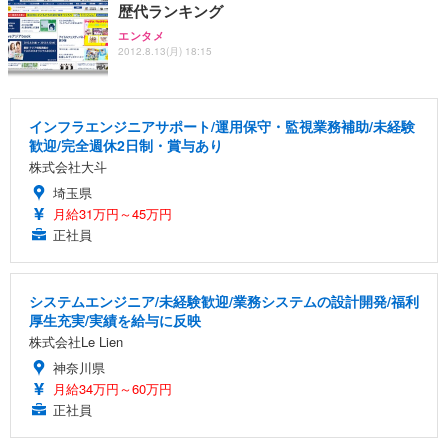
勤務 ブラック
歴代ランキング
エンタメ
2012.8.13(月) 18:15
インフラエンジニアサポート/運用保守・監視業務補助/未経験
歓迎/完全週休2日制・賞与あり
株式会社大斗
埼玉県
月給31万円～45万円
正社員
システムエンジニア/未経験歓迎/業務システムの設計開発/福利
厚生充実/実績を給与に反映
株式会社Le Lien
神奈川県
月給34万円～60万円
正社員