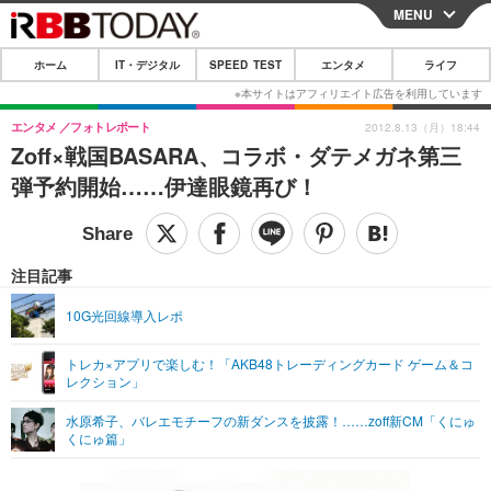
MENU
CLOSE
ホーム
IT・デジタル
SPEED TEST
エンタメ
ライフ
ホーム
IT・デジタル
エンタメ
フォトレポート
2012.8.13（月）18:44
Zoff×戦国BASARA、コラボ・ダテメガネ第三
IT・デジタルTOP
スマートフォン
SPEED TEST
弾予約開始……伊達眼鏡再び！
ネタ
ガジェット・ツール
エンタメ
ショッピング
その他
エンタメTOP
映画・ドラマ
ライフ
注目記事
韓流・K-POP
韓国・芸能
ライフTOP
グルメ
リリース一覧
10G光回線導入レポ
音楽
スポーツ
ペット
ショッピング
プッシュ通知の停止方法
トレカ×アプリで楽しむ！「AKB48トレーディングカード ゲーム＆コ
レクション」
グラビア
ブログ
その他
水原希子、バレエモチーフの新ダンスを披露！……zoff新CM「くにゅ
ショッピング
その他
くにゅ篇」