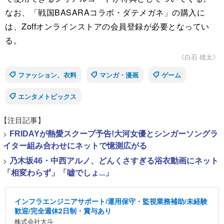
なお、「戦国BASARAコラボ・ダテメガネ」の購入に
は、Zoffオンラインストアの会員登録が必要となってい
る。
《白石 雄太》
ファッション、衣料
マンガ・漫画
ゲーム
エンタメトピックス
【注目記事】
>
FRIDAYが熱愛スクープ予告!大河女優とシンガーソングラ
イター組み合わせにネットで憶測広がる
>
乃木坂46・中西アルノ、どんくさすぎる浴衣動画にネット
「相変わらず」「嘘でしょ...」
インフラエンジニアサポート/運用保守・監視業務補助/未経験
歓迎/完全週休2日制・賞与あり
株式会社大斗