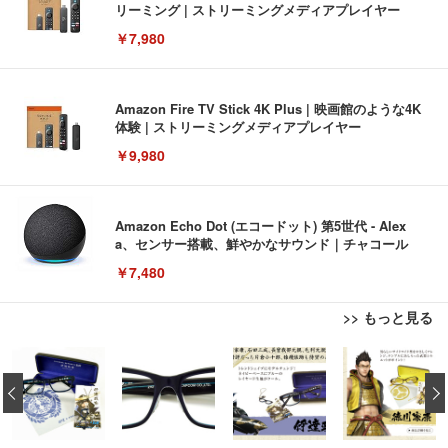
リーミング | ストリーミングメディアプレイヤー
￥7,980
Amazon Fire TV Stick 4K Plus | 映画館のような4K
体験 | ストリーミングメディアプレイヤー
￥9,980
Amazon Echo Dot (エコードット) 第5世代 - Alex
a、センサー搭載、鮮やかなサウンド｜チャコール
￥7,480
>> もっと見る
[EdoErgo] オフィスチェア 椅子 テレワーク 疲れな
EIZO ビジネス向けプレミアムモニター | FlexScan
Amazonベーシック ペットシーツ 薄型 レギュラー 1
い 跳ね上げ式アームレスト コンパクト 約105度ロッ
EV3240X-WT | 31.5型4K UHD・USB Type-C・ホワ
‹
回使い捨て 無香料 ホワイト 300枚
キング pc 事務椅子 360度回転 座面昇降 強化ナイロ
イト
ン樹脂ベース 通気性メッシュ 在宅ワーク H-WY01
￥3,373
￥5,699
￥105,595
(黒網+黒枠+黒足)