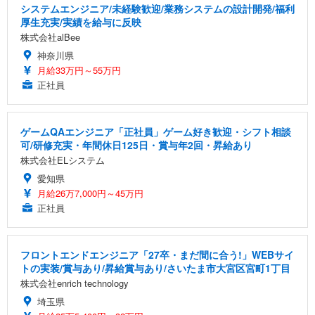
システムエンジニア/未経験歓迎/業務システムの設計開発/福利
厚生充実/実績を給与に反映
株式会社alBee
神奈川県
月給33万円～55万円
正社員
ゲームQAエンジニア「正社員」ゲーム好き歓迎・シフト相談
可/研修充実・年間休日125日・賞与年2回・昇給あり
株式会社ELシステム
愛知県
月給26万7,000円～45万円
正社員
フロントエンドエンジニア「27卒・まだ間に合う!」WEBサイ
トの実装/賞与あり/昇給賞与あり/さいたま市大宮区宮町1丁目
株式会社enrich technology
埼玉県