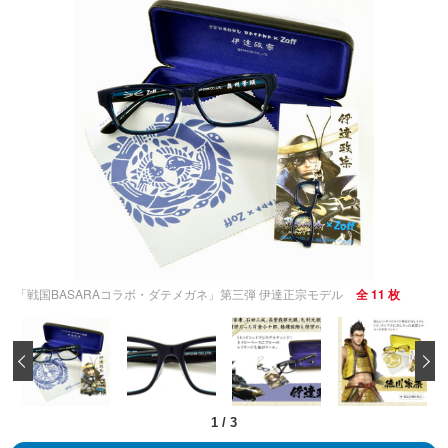
「戦国BASARAコラボ・ダテメガネ」第三弾 伊達正宗モデル
全 11 枚
‹
1
/
3