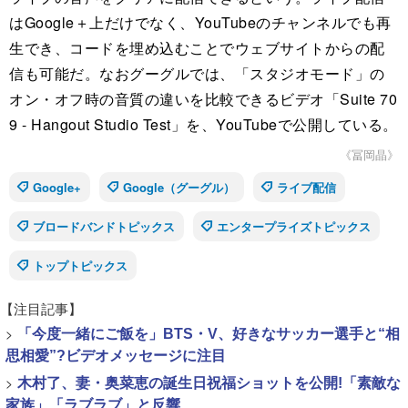
はGoogle＋上だけでなく、YouTubeのチャンネルでも再
生でき、コードを埋め込むことでウェブサイトからの配
信も可能だ。なおグーグルでは、「スタジオモード」の
オン・オフ時の音質の違いを比較できるビデオ「Suite 70
9 - Hangout Studio Test」を、YouTubeで公開している。
《冨岡晶》
Google+
Google（グーグル）
ライブ配信
ブロードバンドトピックス
エンタープライズトピックス
トップトピックス
【注目記事】
>
「今度一緒にご飯を」BTS・V、好きなサッカー選手と“相
思相愛”?ビデオメッセージに注目
>
木村了、妻・奥菜恵の誕生日祝福ショットを公開!「素敵な
家族」「ラブラブ」と反響