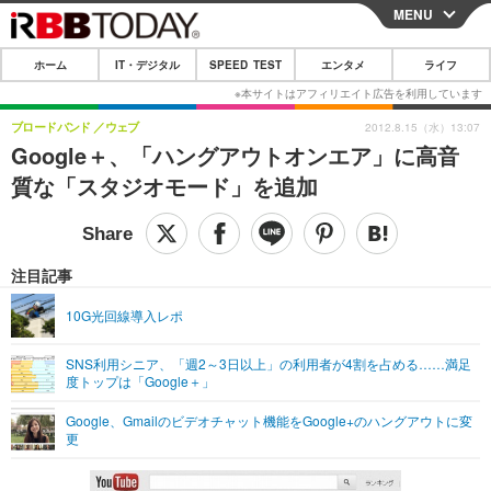
MENU
CLOSE
ホーム
IT・デジタル
SPEED TEST
エンタメ
ライフ
ホーム
IT・デジタル
ブロードバンド
ウェブ
2012.8.15（水）13:07
Google＋、「ハングアウトオンエア」に高音
IT・デジタルTOP
スマートフォン
SPEED TEST
質な「スタジオモード」を追加
ネタ
ガジェット・ツール
エンタメ
ショッピング
その他
エンタメTOP
映画・ドラマ
ライフ
注目記事
韓流・K-POP
韓国・芸能
ライフTOP
グルメ
リリース一覧
10G光回線導入レポ
音楽
スポーツ
ペット
ショッピング
プッシュ通知の停止方法
SNS利用シニア、「週2～3日以上」の利用者が4割を占める……満足
度トップは「Google＋」
グラビア
ブログ
その他
Google、Gmailのビデオチャット機能をGoogle+のハングアウトに変
ショッピング
その他
更