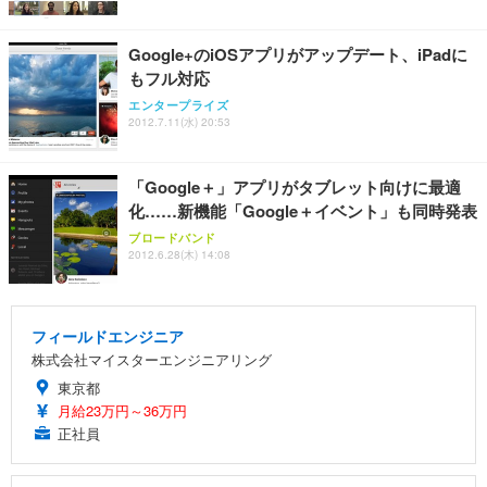
ッシュ 通気性 ランバーサポート付き 腰サポート ガ
HOOTER Gaming Monitor 24” Essential ゲーミン
ュラー 200枚入【Amazon.co.jp限定】
ス圧無段階昇降 360度回転 キャスター付き コンパク
グモニター QD 24.5インチ 1ms FHD 量子ドット 残
ト 幅52×奥行58.5×高さ84～96cm テレワーク 在宅
像低減 (3年保証 | 輝点保証 | 日本メーカー)
￥3,731
Google+のiOSアプリがアップデート、iPadに
￥4,139
￥34,980
勤務 ブラック
もフル対応
エンタープライズ
2012.7.11(水) 20:53
「Google＋」アプリがタブレット向けに最適
化……新機能「Google＋イベント」も同時発表
ブロードバンド
2012.6.28(木) 14:08
フィールドエンジニア
株式会社マイスターエンジニアリング
東京都
月給23万円～36万円
正社員