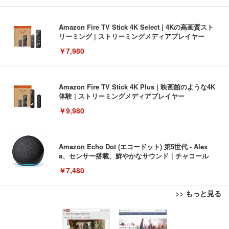
Amazon Fire TV Stick 4K Select | 4Kの高画質スト
リーミング | ストリーミングメディアプレイヤー
￥7,980
Amazon Fire TV Stick 4K Plus | 映画館のような4K
体験 | ストリーミングメディアプレイヤー
￥9,980
Amazon Echo Dot (エコードット) 第5世代 - Alex
a、センサー搭載、鮮やかなサウンド｜チャコール
￥7,480
>> もっと見る
[EdoErgo] オフィスチェア 椅子 テレワーク 疲れな
EIZO ビジネス向けプレミアムモニター | FlexScan
Amazonベーシック ペットシーツ 薄型 レギュラー 1
い 跳ね上げ式アームレスト コンパクト 約105度ロッ
EV3240X-WT | 31.5型4K UHD・USB Type-C・ホワ
回使い捨て 無香料 ホワイト 300枚