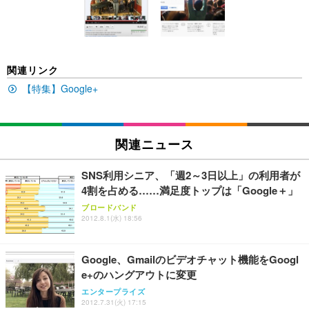
キング pc 事務椅子 360度回転 座面昇降 強化ナイロ
イト
ン樹脂ベース 通気性メッシュ 在宅ワーク H-WY01
￥3,373
￥5,699
￥105,595
(黒網+黒枠+黒足)
EIZO ビジネス向けプレミアムモニター | FlexScan
SIHOO B100 オフィスチェア／デスクチェア メッシ
Amazonベーシック ペットシーツ 厚型 ワイド 42枚
関連リンク
EV2740X-WT | 27.0型4K UHD・USB Type-C・ホワ
ュチェア 人間工学 疲れない ブラック
x2袋(84枚) ホワイト(吸収面:ライトブルー)
イト
【特集】Google+
￥27,999
￥3,234
￥109,572
Sezlife オフィスチェア デスクチェア 疲れない テレ
関連ニュース
【純正品】27"ゲーミングモニター DualSense 充電
ネオ・ルーライフ ネオ・オムツ L 中型犬用 26枚入
ワーク チェア 強化バックレスト 30度ロッキング機
フック付き（CFI-ZDM1J）
り 単品
能 人間工学 椅子 腰サポート 90度跳ね上げ式アーム
SNS利用シニア、「週2～3日以上」の利用者が
レスト 3Dヘッドレスト ハンガー付き 高反発クッシ
￥49,979
￥1,800
￥7,680
4割を占める……満足度トップは「Google＋」
ョン PCチェア 通気性メッシュ ゲーミング/勉強/事
務用 おしゃれ パソコンチェア (ブラック)
ブロードバンド
2012.8.1(水) 18:56
Sezlife オフィスチェア デスクチェア 疲れない テレ
【整備済み品】Dell E2724HS 27インチ 液晶モニタ
Smart Basic(スマートベーシック) 【Amazon.co.jp
ワーク チェア 強化バックレスト 30度ロッキング機
ー フルHD（1920×1080）VA 非光沢 HDMI/DisplayP
限定】 Smart Basic アイリスオーヤマ ペットシーツ
能 人間工学 椅子 腰サポート 90度跳ね上げ式アーム
ort/VGA スピーカー内蔵 高さ調整 スイベル VESA対
超厚型 お徳用 ワイド 100枚入 (x 1) (ケース販売)
Google、Gmailのビデオチャット機能をGoogl
レスト 3Dヘッドレスト ハンガー付き 高反発クッシ
応 ComfortView ビジネス向け
￥7,680
￥15,800
￥3,670
ョン PCチェア 通気性メッシュ ゲーミング/勉強/事
e+のハングアウトに変更
務用 おしゃれ パソコンチェア (ホワイト)
エンタープライズ
ANDWINT オフィスチェア デスクチェア 肘なし メ
【MiniLED/24.5inch/280Hz/FHD】GRAPHT THE S
2012.7.31(火) 17:15
アイリスオーヤマ ペットシーツ 超厚型 お徳用 レギ