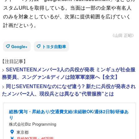
スタムURLを取得している。当面は一部の企業や有名人
のみを対象としているが、次第に提供範囲を広げていく
計画だという。
《山田 正昭》
Google+
トヨタ自動車
【注目記事】
>
SEVENTEENメンバー3人の兵役が発表 ミンギュが社会服
務要員、スングァン&ディノは陸軍軍楽隊へ【全文】
>
同じSEVENTEENなのになぜ違う? 新たに兵役が発表され
たメンバー2人、現役兵とは異なる“代替服務”とは
総務/賞与・昇給あり/交通費支給/未経験OK/週休2日制/研修あ
り
株式会社Biz Programming
東京都
月給30万円～40万円