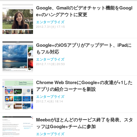
￥27,999
￥3,234
￥109,572
Google、Gmailのビデオチャット機能をGoogl
e+のハングアウトに変更
Sezlife オフィスチェア デスクチェア 疲れない テレ
【純正品】27"ゲーミングモニター DualSense 充電
ネオ・ルーライフ ネオ・オムツ L 中型犬用 26枚入
エンタープライズ
ワーク チェア 強化バックレスト 30度ロッキング機
2012.7.31(火) 17:15
フック付き（CFI-ZDM1J）
り 単品
能 人間工学 椅子 腰サポート 90度跳ね上げ式アーム
レスト 3Dヘッドレスト ハンガー付き 高反発クッシ
￥49,979
￥1,800
￥7,680
ョン PCチェア 通気性メッシュ ゲーミング/勉強/事
Google+のiOSアプリがアップデート、iPadに
務用 おしゃれ パソコンチェア (ブラック)
もフル対応
Sezlife オフィスチェア デスクチェア 疲れない テレ
【整備済み品】Dell E2724HS 27インチ 液晶モニタ
Smart Basic(スマートベーシック) 【Amazon.co.jp
エンタープライズ
ワーク チェア 強化バックレスト 30度ロッキング機
ー フルHD（1920×1080）VA 非光沢 HDMI/DisplayP
限定】 Smart Basic アイリスオーヤマ ペットシーツ
2012.7.11(水) 20:53
能 人間工学 椅子 腰サポート 90度跳ね上げ式アーム
ort/VGA スピーカー内蔵 高さ調整 スイベル VESA対
超厚型 お徳用 ワイド 100枚入 (x 1) (ケース販売)
レスト 3Dヘッドレスト ハンガー付き 高反発クッシ
応 ComfortView ビジネス向け
￥7,680
￥15,800
￥3,670
ョン PCチェア 通気性メッシュ ゲーミング/勉強/事
Chrome Web StoreにGoogle+の友達が+1した
務用 おしゃれ パソコンチェア (ホワイト)
アプリの紹介コーナーを新設
ANDWINT オフィスチェア デスクチェア 肘なし メ
【MiniLED/24.5inch/280Hz/FHD】GRAPHT THE S
アイリスオーヤマ ペットシーツ 超厚型 お徳用 レギ
ッシュ 通気性 ランバーサポート付き 腰サポート ガ
HOOTER Gaming Monitor 24” Essential ゲーミン
エンタープライズ
ュラー 200枚入【Amazon.co.jp限定】
ス圧無段階昇降 360度回転 キャスター付き コンパク
グモニター QD 24.5インチ 1ms FHD 量子ドット 残
2012.7.4(水) 18:14
ト 幅52×奥行58.5×高さ84～96cm テレワーク 在宅
像低減 (3年保証 | 輝点保証 | 日本メーカー)
￥3,731
￥4,139
￥34,980
勤務 ブラック
Meeboがほとんどのサービス終了を発表、スタ
ッフはGoogle+チームに参加
エンタープライズ