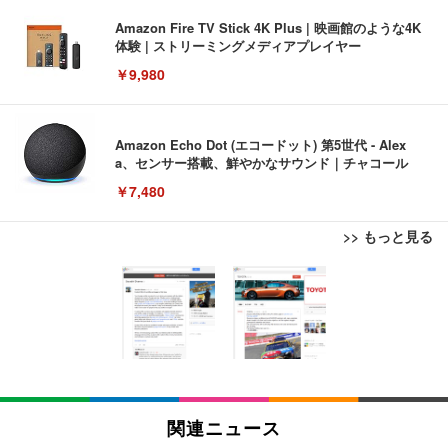
Amazon Fire TV Stick 4K Plus | 映画館のような4K
体験 | ストリーミングメディアプレイヤー
￥9,980
Amazon Echo Dot (エコードット) 第5世代 - Alex
a、センサー搭載、鮮やかなサウンド｜チャコール
￥7,480
>> もっと見る
[EdoErgo] オフィスチェア 椅子 テレワーク 疲れな
EIZO ビジネス向けプレミアムモニター | FlexScan
Amazonベーシック ペットシーツ 薄型 レギュラー 1
い 跳ね上げ式アームレスト コンパクト 約105度ロッ
EV3240X-WT | 31.5型4K UHD・USB Type-C・ホワ
回使い捨て 無香料 ホワイト 300枚
キング pc 事務椅子 360度回転 座面昇降 強化ナイロ
イト
ン樹脂ベース 通気性メッシュ 在宅ワーク H-WY01
￥3,373
￥5,699
￥105,595
(黒網+黒枠+黒足)
EIZO ビジネス向けプレミアムモニター | FlexScan
SIHOO B100 オフィスチェア／デスクチェア メッシ
Amazonベーシック ペットシーツ 厚型 ワイド 42枚
EV2740X-WT | 27.0型4K UHD・USB Type-C・ホワ
ュチェア 人間工学 疲れない ブラック
x2袋(84枚) ホワイト(吸収面:ライトブルー)
関連ニュース
イト