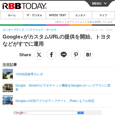
MENU
CLOSE
ホーム
IT・デジタル
SPEED TEST
エンタメ
ライフ
ホーム
IT・デジタル
エンタープライズ
ソフトウェア・サービス
2012.8.15（水）15:05
Google+がカスタムURLの提供を開始、トヨタ
IT・デジタルTOP
スマートフォン
SPEED TEST
などがすでに運用
ネタ
ガジェット・ツール
エンタメ
ショッピング
その他
エンタメTOP
映画・ドラマ
ライフ
注目記事
韓流・K-POP
韓国・芸能
ライフTOP
グルメ
リリース一覧
10G光回線導入レポ
音楽
スポーツ
ペット
ショッピング
プッシュ通知の停止方法
Google、Gmailのビデオチャット機能をGoogle+のハングアウトに変
更
グラビア
ブログ
その他
ショッピング
その他
Google+のiOSアプリがアップデート、iPadにもフル対応