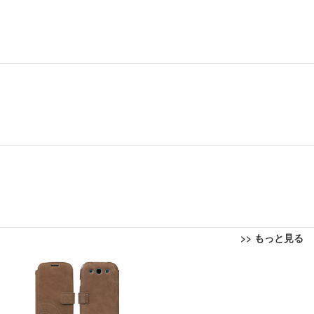
>> もっと見る
回転 座面昇降 強化ナイロン樹脂ベース 通気性メッシュ 在宅ワーク H-WY01