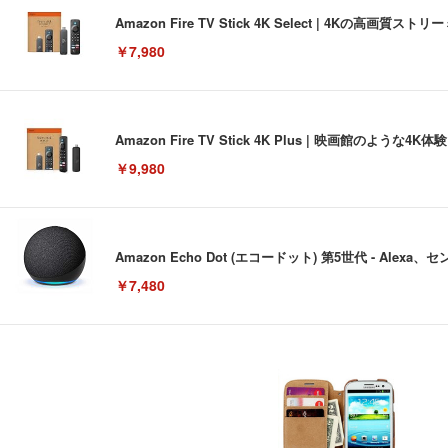
Amazon Fire TV Stick 4K Select | 4Kの
￥7,980
Amazon Fire TV Stick 4K Plus | 映画館のよ
￥9,980
Amazon Echo Dot (エコードット) 第5世代 - A
￥7,480
[EdoErgo] オフィスチェア 椅子 テレワーク 疲れない
EIZO ビジネス向けプレミアムモニター | FlexScan EV3240
Amazonベーシック ペットシーツ 薄型 レギュラー 1回使
(黒網+黒枠+黒足)
￥105,595
￥3,373
￥5,699