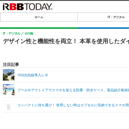
ホーム
IT・デジタル
ホーム
IT・デジタル
IT・デジタル
その他
デザイン性と機能性を両立！ 本革を使用したダイア
IT・デジタルTOP
SPEED TEST
ネタ
エンタメ
注目記事
ショッピング
エンタメTOP
ライフ
10G光回線導入レポ
韓流・K-POP
ライフTOP
リリース一覧
プールやアウトドアでスマホを使える防塵・防水ケース、製品紹介動画
音楽
ペット
プッシュ通知の停止方法
グラビア
その他
コンパクトに持ち運び！ 使用しない時はカプセルに収納できるスマホ
ショッピング