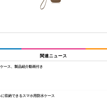
チェア 人間工学 疲れない ブラック
X-WT | 27.0型4K UHD・USB Type-C・ホワイト
(84枚) ホワイト(吸収面:ライトブルー)
ワーク チェア 強化バックレスト 30度ロッキング機能 人間工学 椅子 腰サポー
付き（CFI-ZDM1J）
品
 おしゃれ パソコンチェア (ブラック)
関連ニュース
ケース、製品紹介動画付き
ワーク チェア 強化バックレスト 30度ロッキング機能 人間工学 椅子 腰サポー
D（1920×1080）VA 非光沢 HDMI/DisplayPort/VGA スピーカー内蔵 
限定】 Smart Basic アイリスオーヤマ ペットシーツ 超厚型 お徳用 ワイド 100枚入 
 おしゃれ パソコンチェア (ホワイト)
ルに収納できるスマホ用防水ケース
 通気性 ランバーサポート付き 腰サポート ガス圧無段階昇降 360度回転 キャス
SHOOTER Gaming Monitor 24” Essential ゲーミングモニター QD 24.5
0枚入【Amazon.co.jp限定】