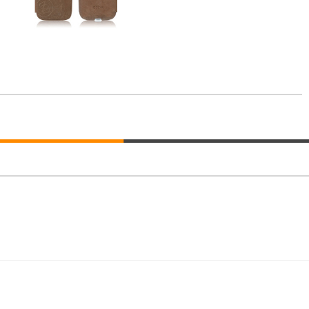
ト 90度跳ね上げ式アームレスト 3Dヘッドレスト ハンガー付き 高反発クッ
ト 90度跳ね上げ式アームレスト 3Dヘッドレスト ハンガー付き 高反発クッ
高さ調整 スイベル VESA対応 ComfortView ビジネス向け
(x 1) (ケース販売)
ター付き コンパクト 幅52×奥行58.5×高さ84～96cm テレワーク 在宅
インチ 1ms FHD 量子ドット 残像低減 (3年保証 | 輝点保証 | 日本メーカー)