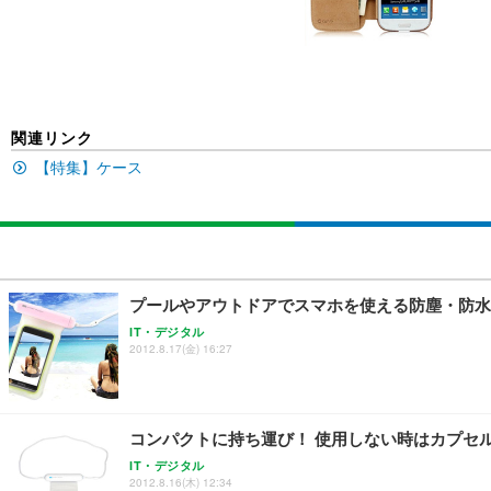
SIHOO B100 オフィスチェア／デスクチェア メッシュ
EIZO ビジネス向けプレミアムモニター | FlexScan EV2740
Amazonベーシック ペットシーツ 厚型 ワイド 42枚x2袋
￥27,999
￥109,572
￥3,234
関連リンク
【特集】ケース
Sezlife オフィスチェア デスクチェア 疲れない テレ
【純正品】27"ゲーミングモニター DualSense 充電フック
ネオ・ルーライフ ネオ・オムツ L 中型犬用 26枚入り 単
ション PCチェア 通気性メッシュ ゲーミング/勉強/事務用
￥49,979
￥1,800
￥7,680
プールやアウトドアでスマホを使える防塵・防水
Sezlife オフィスチェア デスクチェア 疲れない テレ
【整備済み品】Dell E2724HS 27インチ 液晶モニター フルH
Smart Basic(スマートベーシック) 【Amazon.co.jp
IT・デジタル
ション PCチェア 通気性メッシュ ゲーミング/勉強/事務用
2012.8.17(金) 16:27
￥15,800
￥3,670
￥7,680
コンパクトに持ち運び！ 使用しない時はカプセ
ANDWINT オフィスチェア デスクチェア 肘なし メッシュ
【MiniLED/24.5inch/280Hz/FHD】GRAPHT THE 
アイリスオーヤマ ペットシーツ 超厚型 お徳用 レギュラー 20
勤務 ブラック
IT・デジタル
2012.8.16(木) 12:34
￥34,980
￥3,731