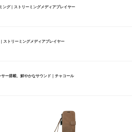
高画質ストリーミング | ストリーミングメディアプレイヤー
うな4K体験 | ストリーミングメディアプレイヤー
lexa、センサー搭載、鮮やかなサウンド｜チャコール
 跳ね上げ式アームレスト コンパクト 約105度ロッキング pc 事務椅子 360度
X-WT | 31.5型4K UHD・USB Type-C・ホワイト
い捨て 無香料 ホワイト 300枚