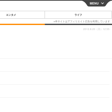
MENU
CLOSE
エンタメ
ライフ
2012.8.20（月）12:55
スマートフォン
ガジェット・ツール
その他
映画・ドラマ
韓国・芸能
グルメ
スポーツ
ショッピング
ブログ
その他