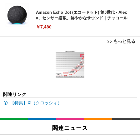
Amazon Echo Dot (エコードット) 第5世代 - Alex
a、センサー搭載、鮮やかなサウンド｜チャコール
￥7,480
>> もっと見る
[EdoErgo] オフィスチェア 椅子 テレワーク 疲れな
EIZO ビジネス向けプレミアムモニター | FlexScan
Amazonベーシック ペットシーツ 薄型 レギュラー 1
い 跳ね上げ式アームレスト コンパクト 約105度ロッ
EV3240X-WT | 31.5型4K UHD・USB Type-C・ホワ
回使い捨て 無香料 ホワイト 300枚
キング pc 事務椅子 360度回転 座面昇降 強化ナイロ
イト
ン樹脂ベース 通気性メッシュ 在宅ワーク H-WY01
￥3,373
￥5,699
￥105,595
(黒網+黒枠+黒足)
EIZO ビジネス向けプレミアムモニター | FlexScan
SIHOO B100 オフィスチェア／デスクチェア メッシ
Amazonベーシック ペットシーツ 厚型 ワイド 42枚
関連リンク
EV2740X-WT | 27.0型4K UHD・USB Type-C・ホワ
ュチェア 人間工学 疲れない ブラック
x2袋(84枚) ホワイト(吸収面:ライトブルー)
イト
【特集】Xi（クロッシィ）
￥27,999
￥3,234
￥109,572
Sezlife オフィスチェア デスクチェア 疲れない テレ
関連ニュース
【純正品】27"ゲーミングモニター DualSense 充電
ネオ・ルーライフ ネオ・オムツ L 中型犬用 26枚入
ワーク チェア 強化バックレスト 30度ロッキング機
フック付き（CFI-ZDM1J）
り 単品
能 人間工学 椅子 腰サポート 90度跳ね上げ式アーム