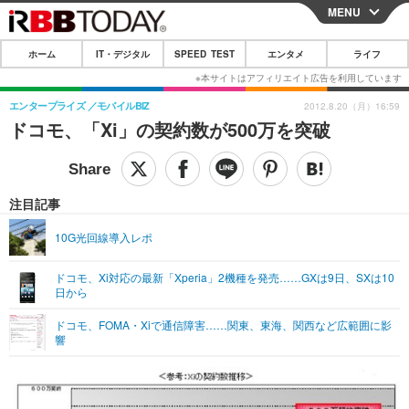
MENU
CLOSE
ホーム
IT・デジタル
SPEED TEST
エンタメ
ライフ
ホーム
IT・デジタル
エンタープライズ
モバイルBIZ
2012.8.20（月）16:59
ドコモ、「Xi」の契約数が500万を突破
IT・デジタルTOP
スマートフォン
SPEED TEST
ネタ
ガジェット・ツール
エンタメ
注目記事
ショッピング
その他
エンタメTOP
映画・ドラマ
ライフ
10G光回線導入レポ
韓流・K-POP
韓国・芸能
ライフTOP
グルメ
リリース一覧
ドコモ、Xi対応の最新「Xperia」2機種を発売……GXは9日、SXは10
音楽
スポーツ
ペット
ショッピング
日から
プッシュ通知の停止方法
グラビア
ブログ
ドコモ、FOMA・Xiで通信障害……関東、東海、関西など広範囲に影
その他
響
ショッピング
その他