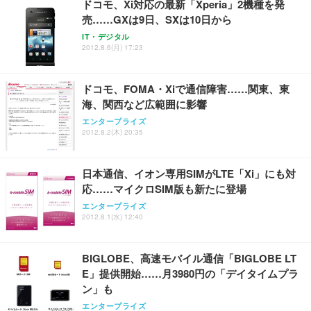
ドコモ、Xi対応の最新「Xperia」2機種を発
レスト 3Dヘッドレスト ハンガー付き 高反発クッシ
￥49,979
￥1,800
￥7,680
売……GXは9日、SXは10日から
ョン PCチェア 通気性メッシュ ゲーミング/勉強/事
務用 おしゃれ パソコンチェア (ブラック)
IT・デジタル
2012.8.6(月) 17:23
Sezlife オフィスチェア デスクチェア 疲れない テレ
【整備済み品】Dell E2724HS 27インチ 液晶モニタ
Smart Basic(スマートベーシック) 【Amazon.co.jp
ワーク チェア 強化バックレスト 30度ロッキング機
ー フルHD（1920×1080）VA 非光沢 HDMI/DisplayP
限定】 Smart Basic アイリスオーヤマ ペットシーツ
能 人間工学 椅子 腰サポート 90度跳ね上げ式アーム
ort/VGA スピーカー内蔵 高さ調整 スイベル VESA対
超厚型 お徳用 ワイド 100枚入 (x 1) (ケース販売)
ドコモ、FOMA・Xiで通信障害……関東、東
レスト 3Dヘッドレスト ハンガー付き 高反発クッシ
応 ComfortView ビジネス向け
￥7,680
￥15,800
￥3,670
ョン PCチェア 通気性メッシュ ゲーミング/勉強/事
海、関西など広範囲に影響
務用 おしゃれ パソコンチェア (ホワイト)
エンタープライズ
ANDWINT オフィスチェア デスクチェア 肘なし メ
【MiniLED/24.5inch/280Hz/FHD】GRAPHT THE S
2012.8.2(木) 20:35
アイリスオーヤマ ペットシーツ 超厚型 お徳用 レギ
ッシュ 通気性 ランバーサポート付き 腰サポート ガ
HOOTER Gaming Monitor 24” Essential ゲーミン
ュラー 200枚入【Amazon.co.jp限定】
ス圧無段階昇降 360度回転 キャスター付き コンパク
グモニター QD 24.5インチ 1ms FHD 量子ドット 残
ト 幅52×奥行58.5×高さ84～96cm テレワーク 在宅
像低減 (3年保証 | 輝点保証 | 日本メーカー)
￥3,731
日本通信、イオン専用SIMがLTE「Xi」にも対
￥4,139
￥34,980
勤務 ブラック
応……マイクロSIM版も新たに登場
エンタープライズ
2012.8.1(水) 12:40
BIGLOBE、高速モバイル通信「BIGLOBE LT
E」提供開始……月3980円の「デイタイムプラ
ン」も
エンタープライズ