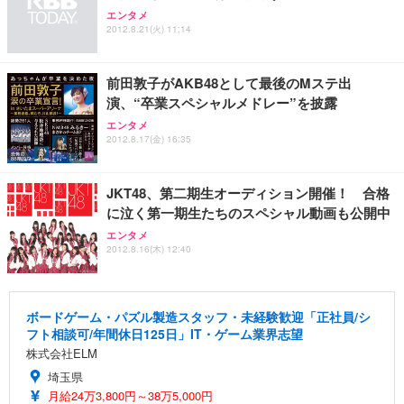
務用 おしゃれ パソコンチェア (ブラック)
エンタメ
2012.8.21(火) 11:14
Sezlife オフィスチェア デスクチェア 疲れない テレ
【整備済み品】Dell E2724HS 27インチ 液晶モニタ
Smart Basic(スマートベーシック) 【Amazon.co.jp
ワーク チェア 強化バックレスト 30度ロッキング機
ー フルHD（1920×1080）VA 非光沢 HDMI/DisplayP
限定】 Smart Basic アイリスオーヤマ ペットシーツ
能 人間工学 椅子 腰サポート 90度跳ね上げ式アーム
ort/VGA スピーカー内蔵 高さ調整 スイベル VESA対
超厚型 お徳用 ワイド 100枚入 (x 1) (ケース販売)
前田敦子がAKB48として最後のMステ出
レスト 3Dヘッドレスト ハンガー付き 高反発クッシ
応 ComfortView ビジネス向け
￥7,680
￥15,800
￥3,670
ョン PCチェア 通気性メッシュ ゲーミング/勉強/事
演、“卒業スペシャルメドレー”を披露
務用 おしゃれ パソコンチェア (ホワイト)
エンタメ
ANDWINT オフィスチェア デスクチェア 肘なし メ
【MiniLED/24.5inch/280Hz/FHD】GRAPHT THE S
2012.8.17(金) 16:35
アイリスオーヤマ ペットシーツ 超厚型 お徳用 レギ
ッシュ 通気性 ランバーサポート付き 腰サポート ガ
HOOTER Gaming Monitor 24” Essential ゲーミン
ュラー 200枚入【Amazon.co.jp限定】
ス圧無段階昇降 360度回転 キャスター付き コンパク
グモニター QD 24.5インチ 1ms FHD 量子ドット 残
ト 幅52×奥行58.5×高さ84～96cm テレワーク 在宅
像低減 (3年保証 | 輝点保証 | 日本メーカー)
￥3,731
JKT48、第二期生オーディション開催！ 合格
￥4,139
￥34,980
勤務 ブラック
に泣く第一期生たちのスペシャル動画も公開中
エンタメ
2012.8.16(木) 12:40
ボードゲーム・パズル製造スタッフ・未経験歓迎「正社員/シ
フト相談可/年間休日125日」IT・ゲーム業界志望
株式会社ELM
埼玉県
月給24万3,800円～38万5,000円