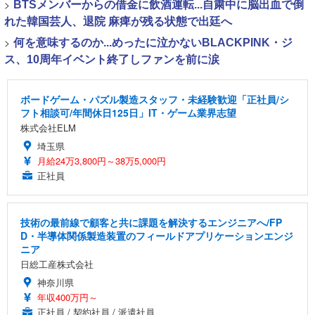
>
BTSメンバーからの借金に飲酒運転...自粛中に脳出血で倒
れた韓国芸人、退院 麻痺が残る状態で出廷へ
>
何を意味するのか...めったに泣かないBLACKPINK・ジ
ス、10周年イベント終了しファンを前に涙
ボードゲーム・パズル製造スタッフ・未経験歓迎「正社員/シ
フト相談可/年間休日125日」IT・ゲーム業界志望
株式会社ELM
埼玉県
月給24万3,800円～38万5,000円
正社員
技術の最前線で顧客と共に課題を解決するエンジニアへ/FP
D・半導体関係製造装置のフィールドアプリケーションエンジ
ニア
日総工産株式会社
神奈川県
年収400万円～
正社員 / 契約社員 / 派遣社員