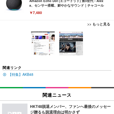
Amazon Echo Dot (エコードット) 第5世代 - Alex
a、センサー搭載、鮮やかなサウンド｜チャコール
￥7,480
>> もっと見る
[EdoErgo] オフィスチェア 椅子 テレワーク 疲れな
EIZO ビジネス向けプレミアムモニター | FlexScan
Amazonベーシック ペットシーツ 薄型 レギュラー 1
い 跳ね上げ式アームレスト コンパクト 約105度ロッ
EV3240X-WT | 31.5型4K UHD・USB Type-C・ホワ
回使い捨て 無香料 ホワイト 300枚
キング pc 事務椅子 360度回転 座面昇降 強化ナイロ
イト
ン樹脂ベース 通気性メッシュ 在宅ワーク H-WY01
￥3,373
￥5,699
￥105,595
(黒網+黒枠+黒足)
EIZO ビジネス向けプレミアムモニター | FlexScan
SIHOO B100 オフィスチェア／デスクチェア メッシ
Amazonベーシック ペットシーツ 厚型 ワイド 42枚
関連リンク
EV2740X-WT | 27.0型4K UHD・USB Type-C・ホワ
ュチェア 人間工学 疲れない ブラック
x2袋(84枚) ホワイト(吸収面:ライトブルー)
イト
【特集】AKB48
￥27,999
￥3,234
￥109,572
Sezlife オフィスチェア デスクチェア 疲れない テレ
関連ニュース
【純正品】27"ゲーミングモニター DualSense 充電
ネオ・ルーライフ ネオ・オムツ L 中型犬用 26枚入
ワーク チェア 強化バックレスト 30度ロッキング機
フック付き（CFI-ZDM1J）
り 単品
能 人間工学 椅子 腰サポート 90度跳ね上げ式アーム
HKT48脱退メンバー、ファンへ最後のメッセー
レスト 3Dヘッドレスト ハンガー付き 高反発クッシ
￥49,979
￥1,800
￥7,680
ジ贈るも脱退理由は明かさず
ョン PCチェア 通気性メッシュ ゲーミング/勉強/事