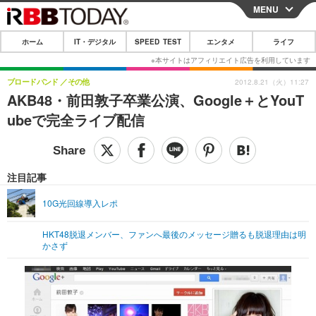
MENU
CLOSE
ホーム
IT・デジタル
SPEED TEST
エンタメ
ライフ
ホーム
IT・デジタル
ブロードバンド
その他
2012.8.21（火）11:27
AKB48・前田敦子卒業公演、Google＋とYouT
IT・デジタルTOP
スマートフォン
SPEED TEST
ubeで完全ライブ配信
ネタ
ガジェット・ツール
エンタメ
ショッピング
その他
エンタメTOP
映画・ドラマ
ライフ
注目記事
韓流・K-POP
韓国・芸能
ライフTOP
グルメ
リリース一覧
10G光回線導入レポ
音楽
スポーツ
ペット
ショッピング
プッシュ通知の停止方法
HKT48脱退メンバー、ファンへ最後のメッセージ贈るも脱退理由は明
かさず
グラビア
ブログ
その他
ショッピング
その他