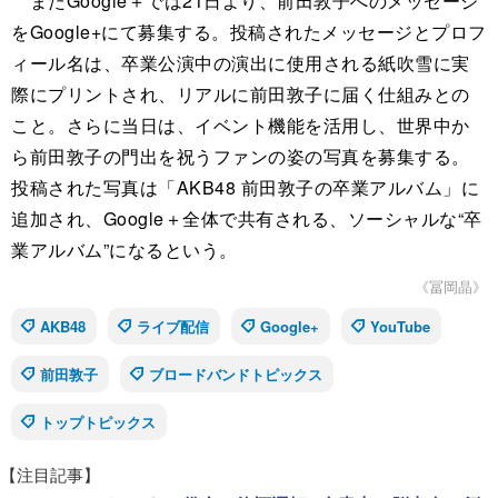
またGoogle＋では21日より、前田敦子へのメッセージ
をGoogle+にて募集する。投稿されたメッセージとプロフ
ィール名は、卒業公演中の演出に使用される紙吹雪に実
際にプリントされ、リアルに前田敦子に届く仕組みとの
こと。さらに当日は、イベント機能を活用し、世界中か
ら前田敦子の門出を祝うファンの姿の写真を募集する。
投稿された写真は「AKB48 前田敦子の卒業アルバム」に
追加され、Google＋全体で共有される、ソーシャルな“卒
業アルバム”になるという。
《冨岡晶》
AKB48
ライブ配信
Google+
YouTube
前田敦子
ブロードバンドトピックス
トップトピックス
【注目記事】