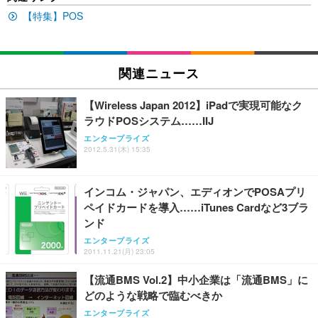
【特集】POS
EIZO ビジネス向けプレミアムモニター | FlexScan
SIHOO B100 オフィスチェア／デスクチェア メッシ
Amazonベーシック ペットシーツ 厚型 ワイド 42枚
EV2740X-WT | 27.0型4K UHD・USB Type-C・ホワ
ュチェア 人間工学 疲れない ブラック
x2袋(84枚) ホワイト(吸収面:ライトブルー)
イト
￥27,999
￥3,234
関連ニュース
￥109,572
【Wireless Japan 2012】iPadで実現可能なク
Sezlife オフィスチェア デスクチェア 疲れない テレ
【純正品】27"ゲーミングモニター DualSense 充電
ネオ・ルーライフ ネオ・オムツ L 中型犬用 26枚入
ラウドPOSシステム……IIJ
ワーク チェア 強化バックレスト 30度ロッキング機
フック付き（CFI-ZDM1J）
り 単品
能 人間工学 椅子 腰サポート 90度跳ね上げ式アーム
エンタープライズ
レスト 3Dヘッドレスト ハンガー付き 高反発クッシ
2012.5.31(木) 15:35
￥49,979
￥1,800
￥7,680
ョン PCチェア 通気性メッシュ ゲーミング/勉強/事
務用 おしゃれ パソコンチェア (ブラック)
インコム・ジャパン、エディオンでPOSAプリ
Sezlife オフィスチェア デスクチェア 疲れない テレ
【整備済み品】Dell E2724HS 27インチ 液晶モニタ
Smart Basic(スマートベーシック) 【Amazon.co.jp
ペイドカードを導入……iTunes Cardなど3ブラ
ワーク チェア 強化バックレスト 30度ロッキング機
ー フルHD（1920×1080）VA 非光沢 HDMI/DisplayP
限定】 Smart Basic アイリスオーヤマ ペットシーツ
能 人間工学 椅子 腰サポート 90度跳ね上げ式アーム
ort/VGA スピーカー内蔵 高さ調整 スイベル VESA対
超厚型 お徳用 ワイド 100枚入 (x 1) (ケース販売)
ンド
レスト 3Dヘッドレスト ハンガー付き 高反発クッシ
応 ComfortView ビジネス向け
￥7,680
￥15,800
￥3,670
エンタープライズ
ョン PCチェア 通気性メッシュ ゲーミング/勉強/事
2011.11.21(月) 23:05
務用 おしゃれ パソコンチェア (ホワイト)
ANDWINT オフィスチェア デスクチェア 肘なし メ
【MiniLED/24.5inch/280Hz/FHD】GRAPHT THE S
【流通BMS Vol.2】中小企業は「流通BMS」に
アイリスオーヤマ ペットシーツ 超厚型 お徳用 レギ
ッシュ 通気性 ランバーサポート付き 腰サポート ガ
HOOTER Gaming Monitor 24” Essential ゲーミン
どのような戦略で臨むべきか
ュラー 200枚入【Amazon.co.jp限定】
ス圧無段階昇降 360度回転 キャスター付き コンパク
グモニター QD 24.5インチ 1ms FHD 量子ドット 残
エンタープライズ
ト 幅52×奥行58.5×高さ84～96cm テレワーク 在宅
像低減 (3年保証 | 輝点保証 | 日本メーカー)
￥3,731