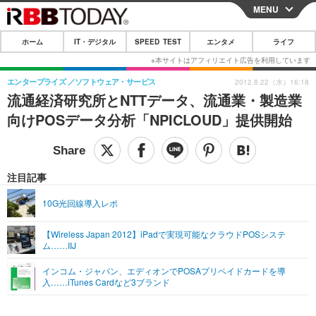
MENU
CLOSE
ホーム
IT・デジタル
SPEED TEST
エンタメ
ライフ
ホーム
IT・デジタル
エンタープライズ
ソフトウェア・サービス
2012.8.22（水）16:18
流通経済研究所とNTTデータ、流通業・製造業
IT・デジタルTOP
スマートフォン
SPEED TEST
向けPOSデータ分析「NPICLOUD」提供開始
ネタ
ガジェット・ツール
エンタメ
ショッピング
その他
エンタメTOP
映画・ドラマ
ライフ
注目記事
韓流・K-POP
韓国・芸能
ライフTOP
グルメ
リリース一覧
10G光回線導入レポ
音楽
スポーツ
ペット
ショッピング
プッシュ通知の停止方法
【Wireless Japan 2012】iPadで実現可能なクラウドPOSシステ
ム……IIJ
グラビア
ブログ
その他
インコム・ジャパン、エディオンでPOSAプリペイドカードを導
ショッピング
その他
入……iTunes Cardなど3ブランド