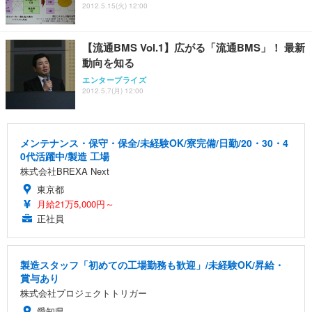
￥4,139
￥34,980
2012.5.15(火) 12:00
勤務 ブラック
【流通BMS Vol.1】広がる「流通BMS」！ 最新
動向を知る
エンタープライズ
2012.5.7(月) 12:00
メンテナンス・保守・保全/未経験OK/寮完備/日勤/20・30・4
0代活躍中/製造 工場
株式会社BREXA Next
東京都
月給21万5,000円～
正社員
製造スタッフ「初めての工場勤務も歓迎」/未経験OK/昇給・
賞与あり
株式会社プロジェクトトリガー
愛知県