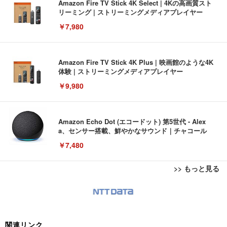
Amazon Fire TV Stick 4K Select | 4Kの高画質スト
リーミング | ストリーミングメディアプレイヤー
￥7,980
Amazon Fire TV Stick 4K Plus | 映画館のような4K
体験 | ストリーミングメディアプレイヤー
￥9,980
Amazon Echo Dot (エコードット) 第5世代 - Alex
a、センサー搭載、鮮やかなサウンド｜チャコール
￥7,480
>> もっと見る
[EdoErgo] オフィスチェア 椅子 テレワーク 疲れな
EIZO ビジネス向けプレミアムモニター | FlexScan
Amazonベーシック ペットシーツ 薄型 レギュラー 1
い 跳ね上げ式アームレスト コンパクト 約105度ロッ
EV3240X-WT | 31.5型4K UHD・USB Type-C・ホワ
回使い捨て 無香料 ホワイト 300枚
キング pc 事務椅子 360度回転 座面昇降 強化ナイロ
イト
ン樹脂ベース 通気性メッシュ 在宅ワーク H-WY01
￥3,373
￥5,699
￥105,595
(黒網+黒枠+黒足)
関連リンク