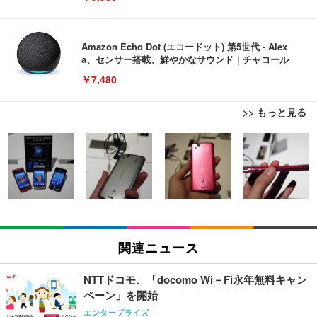
Amazon Echo Dot (エコードット) 第5世代 - Alex
a、センサー搭載、鮮やかなサウンド｜チャコール
￥7,480
>> もっと見る
[EdoErgo] オフィスチェア 椅子 テレワーク 疲れな
EIZO ビジネス向けプレミアムモニター | FlexScan
Amazonベーシック ペットシーツ 薄型 レギュラー 1
い 跳ね上げ式アームレスト コンパクト 約105度ロッ
EV3240X-WT | 31.5型4K UHD・USB Type-C・ホワ
回使い捨て 無香料 ホワイト 300枚
キング pc 事務椅子 360度回転 座面昇降 強化ナイロ
イト
ン樹脂ベース 通気性メッシュ 在宅ワーク H-WY01
￥3,373
￥5,699
￥105,595
(黒網+黒枠+黒足)
EIZO ビジネス向けプレミアムモニター | FlexScan
SIHOO B100 オフィスチェア／デスクチェア メッシ
Amazonベーシック ペットシーツ 厚型 ワイド 42枚
EV2740X-WT | 27.0型4K UHD・USB Type-C・ホワ
ュチェア 人間工学 疲れない ブラック
x2袋(84枚) ホワイト(吸収面:ライトブルー)
関連ニュース
イト
￥27,999
￥3,234
￥109,572
NTTドコモ、「docomo Wi－Fi永年無料キャン
ペーン」を開始
Sezlife オフィスチェア デスクチェア 疲れない テレ
【純正品】27"ゲーミングモニター DualSense 充電
ネオ・ルーライフ ネオ・オムツ L 中型犬用 26枚入
エンタープライズ