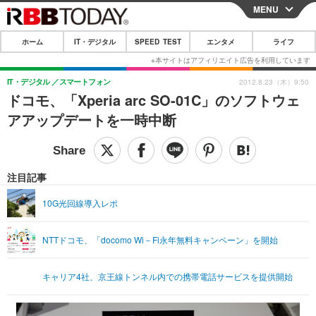
MENU
CLOSE
ホーム
IT・デジタル
SPEED TEST
エンタメ
ライフ
ホーム
IT・デジタル
IT・デジタル
スマートフォン
2012.8.23（木）9:50
ドコモ、「Xperia arc SO-01C」のソフトウェ
IT・デジタルTOP
スマートフォン
SPEED TEST
アアップデートを一時中断
ネタ
ガジェット・ツール
エンタメ
ショッピング
その他
エンタメTOP
映画・ドラマ
ライフ
注目記事
韓流・K-POP
韓国・芸能
ライフTOP
グルメ
リリース一覧
10G光回線導入レポ
音楽
スポーツ
ペット
ショッピング
プッシュ通知の停止方法
NTTドコモ、「docomo Wi－Fi永年無料キャンペーン」を開始
グラビア
ブログ
その他
ショッピング
その他
キャリア4社、京王線トンネル内での携帯電話サービスを提供開始