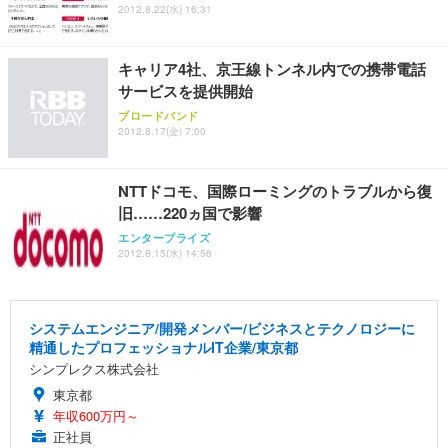
ワーク チェア 強化バックレスト 30度ロッキング機
フック付き（CFI-ZDM1J）
り 単品
2012.8.22(水) 16:31
能 人間工学 椅子 腰サポート 90度跳ね上げ式アーム
レスト 3Dヘッドレスト ハンガー付き 高反発クッシ
￥49,979
￥1,800
￥7,680
ョン PCチェア 通気性メッシュ ゲーミング/勉強/事
キャリア4社、京王線トンネル内での携帯電話
務用 おしゃれ パソコンチェア (ブラック)
サービスを提供開始
Sezlife オフィスチェア デスクチェア 疲れない テレ
【整備済み品】Dell E2724HS 27インチ 液晶モニタ
Smart Basic(スマートベーシック) 【Amazon.co.jp
ブロードバンド
ワーク チェア 強化バックレスト 30度ロッキング機
ー フルHD（1920×1080）VA 非光沢 HDMI/DisplayP
限定】 Smart Basic アイリスオーヤマ ペットシーツ
2012.8.17(金) 7:00
能 人間工学 椅子 腰サポート 90度跳ね上げ式アーム
ort/VGA スピーカー内蔵 高さ調整 スイベル VESA対
超厚型 お徳用 ワイド 100枚入 (x 1) (ケース販売)
レスト 3Dヘッドレスト ハンガー付き 高反発クッシ
応 ComfortView ビジネス向け
￥7,680
￥15,800
￥3,670
ョン PCチェア 通気性メッシュ ゲーミング/勉強/事
NTTドコモ、国際ローミングのトラブルから復
務用 おしゃれ パソコンチェア (ホワイト)
旧……220ヵ国で影響
ANDWINT オフィスチェア デスクチェア 肘なし メ
【MiniLED/24.5inch/280Hz/FHD】GRAPHT THE S
アイリスオーヤマ ペットシーツ 超厚型 お徳用 レギ
ッシュ 通気性 ランバーサポート付き 腰サポート ガ
HOOTER Gaming Monitor 24” Essential ゲーミン
エンタープライズ
ュラー 200枚入【Amazon.co.jp限定】
ス圧無段階昇降 360度回転 キャスター付き コンパク
グモニター QD 24.5インチ 1ms FHD 量子ドット 残
2012.8.15(水) 14:56
ト 幅52×奥行58.5×高さ84～96cm テレワーク 在宅
像低減 (3年保証 | 輝点保証 | 日本メーカー)
￥3,731
￥4,139
￥34,980
勤務 ブラック
システムエンジニア/開発メンバー/ビジネスとテクノロジーに
精通したプロフェッショナルIT企業/東京都
シンプレクス株式会社
東京都
年収600万円～
正社員