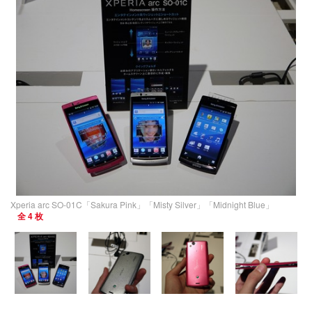
Xperia arc SO-01C「Sakura Pink」「Misty Silver」「Midnight Blue」
全 4 枚