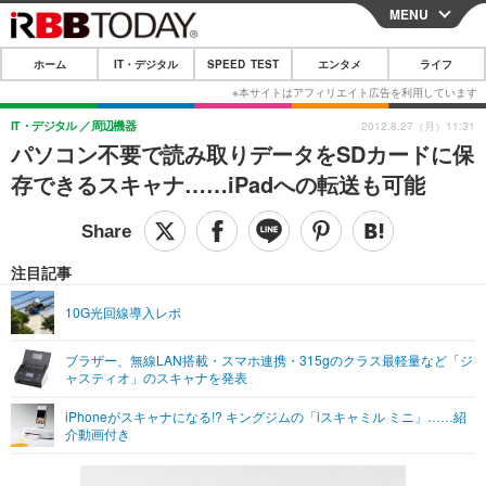
MENU
CLOSE
ホーム
IT・デジタル
SPEED TEST
エンタメ
ライフ
ホーム
IT・デジタル
IT・デジタル
周辺機器
2012.8.27（月）11:31
パソコン不要で読み取りデータをSDカードに保
IT・デジタルTOP
スマートフォン
SPEED TEST
存できるスキャナ……iPadへの転送も可能
ネタ
ガジェット・ツール
エンタメ
ショッピング
その他
エンタメTOP
映画・ドラマ
ライフ
注目記事
韓流・K-POP
韓国・芸能
ライフTOP
グルメ
リリース一覧
10G光回線導入レポ
音楽
スポーツ
ペット
ショッピング
プッシュ通知の停止方法
ブラザー、無線LAN搭載・スマホ連携・315gのクラス最軽量など「ジ
ャスティオ」のスキャナを発表
グラビア
ブログ
その他
iPhoneがスキャナになる!? キングジムの「iスキャミル ミニ」……紹
ショッピング
その他
介動画付き