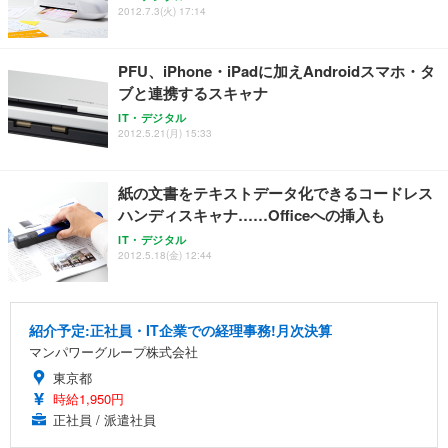
ANDWINT オフィスチェア デスクチェア 肘なし メ
【MiniLED/24.5inch/280Hz/FHD】GRAPHT THE S
2012.7.3(火) 17:14
アイリスオーヤマ ペットシーツ 超厚型 お徳用 レギ
ッシュ 通気性 ランバーサポート付き 腰サポート ガ
HOOTER Gaming Monitor 24” Essential ゲーミン
ュラー 200枚入【Amazon.co.jp限定】
ス圧無段階昇降 360度回転 キャスター付き コンパク
グモニター QD 24.5インチ 1ms FHD 量子ドット 残
ト 幅52×奥行58.5×高さ84～96cm テレワーク 在宅
像低減 (3年保証 | 輝点保証 | 日本メーカー)
￥3,731
PFU、iPhone・iPadに加えAndroidスマホ・タ
￥4,139
￥34,980
勤務 ブラック
ブと連携するスキャナ
IT・デジタル
2012.5.21(月) 15:33
紙の文書をテキストデータ化できるコードレス
ハンディスキャナ……Officeへの挿入も
IT・デジタル
2012.5.18(金) 12:44
紹介予定:正社員・IT企業での経理事務!月次決算
マンパワーグループ株式会社
東京都
時給1,950円
正社員 / 派遣社員