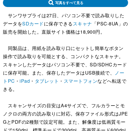
写真をすべて見る
サンワサプライは27日、パソコン不要で読み取りした
データを
SDカード
に保存できる
スキャナ
「PSC-8UA」の
販売を開始した。直販サイト価格は18,900円。
同製品は、用紙を読み取り口にセットし簡単なボタン
操作で読み取りを可能とする、コンパクトなスキャナ。
スキャンしたデータはパソコン不要で、SD/SDHCカード
に保存可能。また、保存したデータはUSB接続で、
ノー
トPC
・
iPad
・
タブレット
・
スマートフォン
などへ転送で
きる。
スキャンサイズの目安はA4サイズで、フルカラーとモ
ノクロの両方の読み取りに対応。保存ファイル形式はJPE
GとPDFの2種類で設定可能。また、解像度は低画質モー
ドで150dpi、標準モードで300dpi、高画質モード600dpi