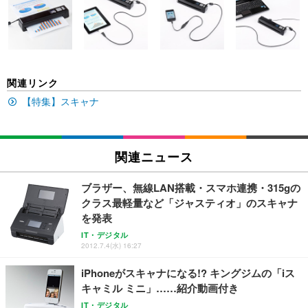
い 跳ね上げ式アームレスト コンパクト 約105度ロッ
EV3240X-WT | 31.5型4K UHD・USB Type-C・ホワ
回使い捨て 無香料 ホワイト 300枚
キング pc 事務椅子 360度回転 座面昇降 強化ナイロ
イト
ン樹脂ベース 通気性メッシュ 在宅ワーク H-WY01
￥3,373
￥5,699
￥105,595
(黒網+黒枠+黒足)
EIZO ビジネス向けプレミアムモニター | FlexScan
SIHOO B100 オフィスチェア／デスクチェア メッシ
Amazonベーシック ペットシーツ 厚型 ワイド 42枚
関連リンク
EV2740X-WT | 27.0型4K UHD・USB Type-C・ホワ
ュチェア 人間工学 疲れない ブラック
x2袋(84枚) ホワイト(吸収面:ライトブルー)
イト
【特集】スキャナ
￥27,999
￥3,234
￥109,572
Sezlife オフィスチェア デスクチェア 疲れない テレ
関連ニュース
【純正品】27"ゲーミングモニター DualSense 充電
ネオ・ルーライフ ネオ・オムツ L 中型犬用 26枚入
ワーク チェア 強化バックレスト 30度ロッキング機
フック付き（CFI-ZDM1J）
り 単品
能 人間工学 椅子 腰サポート 90度跳ね上げ式アーム
ブラザー、無線LAN搭載・スマホ連携・315gの
レスト 3Dヘッドレスト ハンガー付き 高反発クッシ
￥49,979
￥1,800
￥7,680
クラス最軽量など「ジャスティオ」のスキャナ
ョン PCチェア 通気性メッシュ ゲーミング/勉強/事
務用 おしゃれ パソコンチェア (ブラック)
を発表
Sezlife オフィスチェア デスクチェア 疲れない テレ
【整備済み品】Dell E2724HS 27インチ 液晶モニタ
Smart Basic(スマートベーシック) 【Amazon.co.jp
IT・デジタル
ワーク チェア 強化バックレスト 30度ロッキング機
ー フルHD（1920×1080）VA 非光沢 HDMI/DisplayP
限定】 Smart Basic アイリスオーヤマ ペットシーツ
2012.7.4(水) 16:27
能 人間工学 椅子 腰サポート 90度跳ね上げ式アーム
ort/VGA スピーカー内蔵 高さ調整 スイベル VESA対
超厚型 お徳用 ワイド 100枚入 (x 1) (ケース販売)
レスト 3Dヘッドレスト ハンガー付き 高反発クッシ
応 ComfortView ビジネス向け
iPhoneがスキャナになる!? キングジムの「iス
￥7,680
￥15,800
￥3,670
ョン PCチェア 通気性メッシュ ゲーミング/勉強/事
キャミル ミニ」……紹介動画付き
務用 おしゃれ パソコンチェア (ホワイト)
IT・デジタル