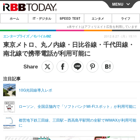
MENU
CLOSE
ホーム
IT・デジタル
SPEED TEST
エンタメ
ライフ
ホーム
IT・デジタル
エンタープライズ
モバイルBIZ
2012.8.27（月）15:11
東京メトロ、丸ノ内線・日比谷線・千代田線・
IT・デジタルTOP
スマートフォン
SPEED TEST
南北線で携帯電話が利用可能に
ネタ
ガジェット・ツール
エンタメ
ショッピング
その他
エンタメTOP
映画・ドラマ
ライフ
注目記事
韓流・K-POP
韓国・芸能
ライフTOP
グルメ
リリース一覧
10G光回線導入レポ
音楽
スポーツ
ペット
ショッピング
プッシュ通知の停止方法
ローソン、全国店舗内で「ソフトバンクWi-Fiスポット」が利用可能に
グラビア
ブログ
その他
都営地下鉄三田線、三田駅～西高島平駅間の全駅でWiMAXが利用可能
ショッピング
その他
に