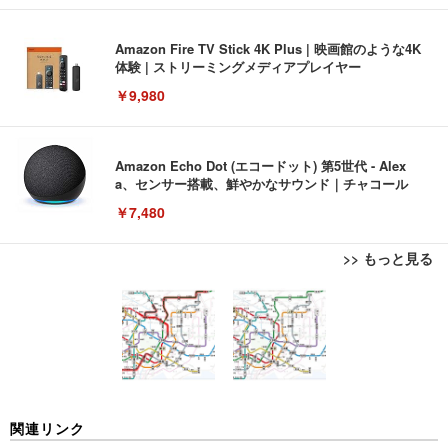
Amazon Fire TV Stick 4K Plus | 映画館のような4K
体験 | ストリーミングメディアプレイヤー
￥9,980
Amazon Echo Dot (エコードット) 第5世代 - Alex
a、センサー搭載、鮮やかなサウンド｜チャコール
￥7,480
>> もっと見る
[EdoErgo] オフィスチェア 椅子 テレワーク 疲れな
EIZO ビジネス向けプレミアムモニター | FlexScan
Amazonベーシック ペットシーツ 薄型 レギュラー 1
い 跳ね上げ式アームレスト コンパクト 約105度ロッ
EV3240X-WT | 31.5型4K UHD・USB Type-C・ホワ
回使い捨て 無香料 ホワイト 300枚
キング pc 事務椅子 360度回転 座面昇降 強化ナイロ
イト
ン樹脂ベース 通気性メッシュ 在宅ワーク H-WY01
￥3,373
￥5,699
￥105,595
(黒網+黒枠+黒足)
EIZO ビジネス向けプレミアムモニター | FlexScan
SIHOO B100 オフィスチェア／デスクチェア メッシ
Amazonベーシック ペットシーツ 厚型 ワイド 42枚
関連リンク
EV2740X-WT | 27.0型4K UHD・USB Type-C・ホワ
ュチェア 人間工学 疲れない ブラック
x2袋(84枚) ホワイト(吸収面:ライトブルー)