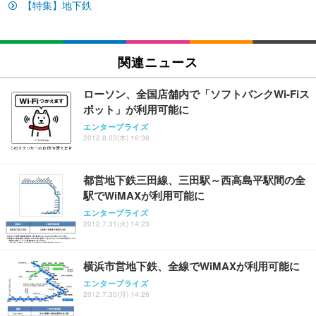
イト
【特集】地下鉄
￥27,999
￥3,234
￥109,572
Sezlife オフィスチェア デスクチェア 疲れない テレ
関連ニュース
【純正品】27"ゲーミングモニター DualSense 充電
ネオ・ルーライフ ネオ・オムツ L 中型犬用 26枚入
ワーク チェア 強化バックレスト 30度ロッキング機
フック付き（CFI-ZDM1J）
り 単品
能 人間工学 椅子 腰サポート 90度跳ね上げ式アーム
ローソン、全国店舗内で「ソフトバンクWi-Fiス
レスト 3Dヘッドレスト ハンガー付き 高反発クッシ
￥49,979
￥1,800
￥7,680
ポット」が利用可能に
ョン PCチェア 通気性メッシュ ゲーミング/勉強/事
務用 おしゃれ パソコンチェア (ブラック)
エンタープライズ
2012.8.23(木) 16:36
Sezlife オフィスチェア デスクチェア 疲れない テレ
【整備済み品】Dell E2724HS 27インチ 液晶モニタ
Smart Basic(スマートベーシック) 【Amazon.co.jp
ワーク チェア 強化バックレスト 30度ロッキング機
ー フルHD（1920×1080）VA 非光沢 HDMI/DisplayP
限定】 Smart Basic アイリスオーヤマ ペットシーツ
能 人間工学 椅子 腰サポート 90度跳ね上げ式アーム
ort/VGA スピーカー内蔵 高さ調整 スイベル VESA対
超厚型 お徳用 ワイド 100枚入 (x 1) (ケース販売)
都営地下鉄三田線、三田駅～西高島平駅間の全
レスト 3Dヘッドレスト ハンガー付き 高反発クッシ
応 ComfortView ビジネス向け
￥7,680
￥15,800
￥3,670
ョン PCチェア 通気性メッシュ ゲーミング/勉強/事
駅でWiMAXが利用可能に
務用 おしゃれ パソコンチェア (ホワイト)
エンタープライズ
ANDWINT オフィスチェア デスクチェア 肘なし メ
【MiniLED/24.5inch/280Hz/FHD】GRAPHT THE S
2012.7.31(火) 14:23
アイリスオーヤマ ペットシーツ 超厚型 お徳用 レギ
ッシュ 通気性 ランバーサポート付き 腰サポート ガ
HOOTER Gaming Monitor 24” Essential ゲーミン
ュラー 200枚入【Amazon.co.jp限定】
ス圧無段階昇降 360度回転 キャスター付き コンパク
グモニター QD 24.5インチ 1ms FHD 量子ドット 残
ト 幅52×奥行58.5×高さ84～96cm テレワーク 在宅
像低減 (3年保証 | 輝点保証 | 日本メーカー)
￥3,731
横浜市営地下鉄、全線でWiMAXが利用可能に
￥4,139
￥34,980
勤務 ブラック
エンタープライズ
2012.7.30(月) 14:26