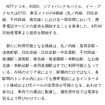
NTTドコモ、KDDI、ソフトバンクモバイル、イー・ア
クセスは27日、東京メトロの4路線（丸ノ内線、日比谷
線、千代田線、南北線）における一部区間において、携
帯電話サービスの提供を開始することを発表した。8月30
日始発電車より提供を開始する。
新たに利用可能となる路線は、丸ノ内線・茗荷谷駅～
淡路町駅、日比谷線・日比谷駅～中目黒駅、千代田線・
綾瀬駅～湯島駅、南北線・後楽園駅～本駒込駅。なお南
北線・本駒込駅～赤羽岩淵駅はすでに利用可能となって
いる。今回のエリア化により、駅構内だけではなく、各
駅間のトンネル内においても携帯電話によるインターネ
ット接続およびEメールの送受信が可能となる。あわせて
各社は、車内での通話に配慮し、優先席付近では電源を
切るよう呼びかけている。