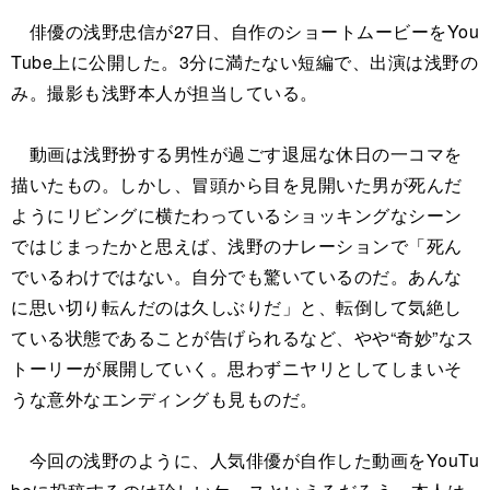
俳優の浅野忠信が27日、自作のショートムービーをYou
Tube上に公開した。3分に満たない短編で、出演は浅野の
み。撮影も浅野本人が担当している。
動画は浅野扮する男性が過ごす退屈な休日の一コマを
描いたもの。しかし、冒頭から目を見開いた男が死んだ
ようにリビングに横たわっているショッキングなシーン
ではじまったかと思えば、浅野のナレーションで「死ん
でいるわけではない。自分でも驚いているのだ。あんな
に思い切り転んだのは久しぶりだ」と、転倒して気絶し
ている状態であることが告げられるなど、やや“奇妙”なス
トーリーが展開していく。思わずニヤリとしてしまいそ
うな意外なエンディングも見ものだ。
今回の浅野のように、人気俳優が自作した動画をYouTu