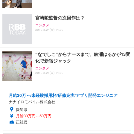
能 人間工学 椅子 腰サポート 90度跳ね上げ式アーム
ort/VGA スピーカー内蔵 高さ調整 スイベル VESA対
超厚型 お徳用 ワイド 100枚入 (x 1) (ケース販売)
レスト 3Dヘッドレスト ハンガー付き 高反発クッシ
応 ComfortView ビジネス向け
￥7,680
￥15,800
￥3,670
ョン PCチェア 通気性メッシュ ゲーミング/勉強/事
宮崎駿監督の次回作は？
務用 おしゃれ パソコンチェア (ホワイト)
エンタメ
ANDWINT オフィスチェア デスクチェア 肘なし メ
【MiniLED/24.5inch/280Hz/FHD】GRAPHT THE S
アイリスオーヤマ ペットシーツ 超厚型 お徳用 レギ
2012.8.24(金) 14:39
ッシュ 通気性 ランバーサポート付き 腰サポート ガ
HOOTER Gaming Monitor 24” Essential ゲーミン
ュラー 200枚入【Amazon.co.jp限定】
ス圧無段階昇降 360度回転 キャスター付き コンパク
グモニター QD 24.5インチ 1ms FHD 量子ドット 残
ト 幅52×奥行58.5×高さ84～96cm テレワーク 在宅
像低減 (3年保証 | 輝点保証 | 日本メーカー)
￥3,731
￥4,139
￥34,980
勤務 ブラック
“なでしこ”からナースまで、綾瀬はるかが13変
化で新宿ジャック
エンタメ
2012.8.21(火) 14:00
月給30万～/未経験採用枠/研修充実/アプリ開発エンジニア
ナナイロモバイル株式会社
愛知県
月給30万円～50万円
正社員