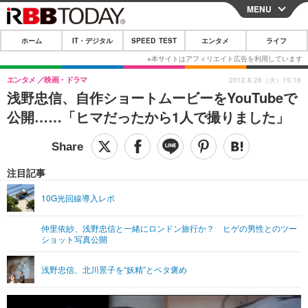
MENU
CLOSE
ホーム
IT・デジタル
SPEED TEST
エンタメ
ライフ
ホーム
IT・デジタル
エンタメ
映画・ドラマ
2012.8.28（火）15:16
浅野忠信、自作ショートムービーをYouTubeで
IT・デジタルTOP
スマートフォン
SPEED TEST
公開……「ヒマだったから1人で撮りました」
ネタ
ガジェット・ツール
エンタメ
ショッピング
その他
エンタメTOP
映画・ドラマ
ライフ
注目記事
韓流・K-POP
韓国・芸能
ライフTOP
グルメ
リリース一覧
10G光回線導入レポ
音楽
スポーツ
ペット
ショッピング
プッシュ通知の停止方法
仲里依紗、浅野忠信と一緒にロンドン旅行か？ ヒゲの男性とのツー
ショット写真公開
グラビア
ブログ
その他
ショッピング
その他
浅野忠信、北川景子を“妖精”とベタ褒め