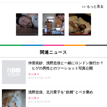
>> もっと見る
[EdoErgo] オフィスチェア 椅子 テレワーク 疲れな
EIZO ビジネス向けプレミアムモニター | FlexScan
Amazonベーシック ペットシーツ 薄型 レギュラー 1
い 跳ね上げ式アームレスト コンパクト 約105度ロッ
EV3240X-WT | 31.5型4K UHD・USB Type-C・ホワ
回使い捨て 無香料 ホワイト 300枚
キング pc 事務椅子 360度回転 座面昇降 強化ナイロ
イト
ン樹脂ベース 通気性メッシュ 在宅ワーク H-WY01
￥3,373
￥5,699
￥105,595
(黒網+黒枠+黒足)
EIZO ビジネス向けプレミアムモニター | FlexScan
SIHOO B100 オフィスチェア／デスクチェア メッシ
Amazonベーシック ペットシーツ 厚型 ワイド 42枚
EV2740X-WT | 27.0型4K UHD・USB Type-C・ホワ
ュチェア 人間工学 疲れない ブラック
x2袋(84枚) ホワイト(吸収面:ライトブルー)
関連ニュース
イト
￥27,999
￥3,234
￥109,572
仲里依紗、浅野忠信と一緒にロンドン旅行か？
ヒゲの男性とのツーショット写真公開
Sezlife オフィスチェア デスクチェア 疲れない テレ
【純正品】27"ゲーミングモニター DualSense 充電
ネオ・ルーライフ ネオ・オムツ L 中型犬用 26枚入
エンタメ
ワーク チェア 強化バックレスト 30度ロッキング機
2012.8.10(金) 15:00
フック付き（CFI-ZDM1J）
り 単品
能 人間工学 椅子 腰サポート 90度跳ね上げ式アーム
レスト 3Dヘッドレスト ハンガー付き 高反発クッシ
￥49,979
￥1,800
￥7,680
ョン PCチェア 通気性メッシュ ゲーミング/勉強/事
浅野忠信、北川景子を“妖精”とベタ褒め
務用 おしゃれ パソコンチェア (ブラック)
エンタメ
Sezlife オフィスチェア デスクチェア 疲れない テレ
【整備済み品】Dell E2724HS 27インチ 液晶モニタ
Smart Basic(スマートベーシック) 【Amazon.co.jp
2011.8.24(水) 20:51
ワーク チェア 強化バックレスト 30度ロッキング機
ー フルHD（1920×1080）VA 非光沢 HDMI/DisplayP
限定】 Smart Basic アイリスオーヤマ ペットシーツ