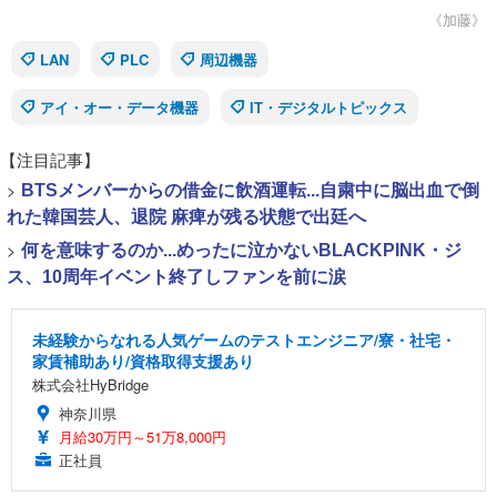
《加藤》
LAN
PLC
周辺機器
アイ・オー・データ機器
IT・デジタルトピックス
【注目記事】
>
BTSメンバーからの借金に飲酒運転...自粛中に脳出血で倒
れた韓国芸人、退院 麻痺が残る状態で出廷へ
>
何を意味するのか...めったに泣かないBLACKPINK・ジ
ス、10周年イベント終了しファンを前に涙
未経験からなれる人気ゲームのテストエンジニア/寮・社宅・
家賃補助あり/資格取得支援あり
株式会社HyBridge
神奈川県
月給30万円～51万8,000円
正社員