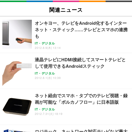
Sezlife オフィスチェア デスクチェア 疲れない テレ
関連ニュース
【純正品】27"ゲーミングモニター DualSense 充電
ネオ・ルーライフ ネオ・オムツ L 中型犬用 26枚入
ワーク チェア 強化バックレスト 30度ロッキング機
フック付き（CFI-ZDM1J）
り 単品
能 人間工学 椅子 腰サポート 90度跳ね上げ式アーム
オンキヨー、テレビをAndroid化するインター
レスト 3Dヘッドレスト ハンガー付き 高反発クッシ
￥49,979
￥1,800
￥7,680
ネット・スティック……テレビとスマホの連携
ョン PCチェア 通気性メッシュ ゲーミング/勉強/事
務用 おしゃれ パソコンチェア (ブラック)
も
Sezlife オフィスチェア デスクチェア 疲れない テレ
【整備済み品】Dell E2724HS 27インチ 液晶モニタ
Smart Basic(スマートベーシック) 【Amazon.co.jp
IT・デジタル
ワーク チェア 強化バックレスト 30度ロッキング機
ー フルHD（1920×1080）VA 非光沢 HDMI/DisplayP
限定】 Smart Basic アイリスオーヤマ ペットシーツ
2012.8.9(木) 13:14
能 人間工学 椅子 腰サポート 90度跳ね上げ式アーム
ort/VGA スピーカー内蔵 高さ調整 スイベル VESA対
超厚型 お徳用 ワイド 100枚入 (x 1) (ケース販売)
レスト 3Dヘッドレスト ハンガー付き 高反発クッシ
応 ComfortView ビジネス向け
液晶テレビにHDMI接続してスマートテレビと
￥7,680
￥15,800
￥3,670
ョン PCチェア 通気性メッシュ ゲーミング/勉強/事
して使用できるAndroidスティック
務用 おしゃれ パソコンチェア (ホワイト)
IT・デジタル
ANDWINT オフィスチェア デスクチェア 肘なし メ
【MiniLED/24.5inch/280Hz/FHD】GRAPHT THE S
2012.8.1(水) 10:39
アイリスオーヤマ ペットシーツ 超厚型 お徳用 レギ
ッシュ 通気性 ランバーサポート付き 腰サポート ガ
HOOTER Gaming Monitor 24” Essential ゲーミン
ュラー 200枚入【Amazon.co.jp限定】
ス圧無段階昇降 360度回転 キャスター付き コンパク
グモニター QD 24.5インチ 1ms FHD 量子ドット 残
ト 幅52×奥行58.5×高さ84～96cm テレワーク 在宅
像低減 (3年保証 | 輝点保証 | 日本メーカー)
￥3,731
ネット経由でスマホ・タブでのテレビ視聴・録
￥4,139
￥34,980
勤務 ブラック
画が可能な「ボルカノフロー」に日本語版
IT・デジタル
2012.7.31(火) 18:19
ロジテック、ネットワーク対応テレビなど最大