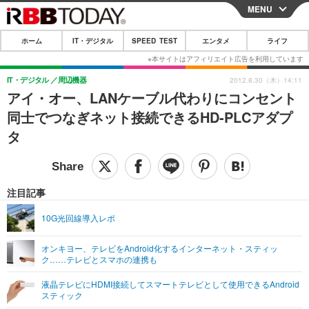
MENU
CLOSE
ホーム
IT・デジタル
SPEED TEST
エンタメ
ライフ
ホーム
IT・デジタル
IT・デジタル
周辺機器
2012.8.30（木）14:11
アイ・オー、LANケーブル代わりにコンセント
IT・デジタルTOP
スマートフォン
SPEED TEST
同士でつなぎネット接続できるHD-PLCアダプ
ネタ
ガジェット・ツール
タ
エンタメ
ショッピング
その他
エンタメTOP
映画・ドラマ
ライフ
韓流・K-POP
韓国・芸能
注目記事
ライフTOP
グルメ
リリース一覧
音楽
スポーツ
10G光回線導入レポ
ペット
ショッピング
プッシュ通知の停止方法
グラビア
ブログ
その他
オンキヨー、テレビをAndroid化するインターネット・スティッ
ク……テレビとスマホの連携も
ショッピング
その他
液晶テレビにHDMI接続してスマートテレビとして使用できるAndroid
スティック