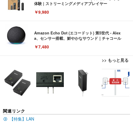
体験 | ストリーミングメディアプレイヤー
￥9,980
Amazon Echo Dot (エコードット) 第5世代 - Alex
a、センサー搭載、鮮やかなサウンド｜チャコール
￥7,480
>> もっと見る
[EdoErgo] オフィスチェア 椅子 テレワーク 疲れな
EIZO ビジネス向けプレミアムモニター | FlexScan
Amazonベーシック ペットシーツ 薄型 レギュラー 1
い 跳ね上げ式アームレスト コンパクト 約105度ロッ
EV3240X-WT | 31.5型4K UHD・USB Type-C・ホワ
回使い捨て 無香料 ホワイト 300枚
キング pc 事務椅子 360度回転 座面昇降 強化ナイロ
イト
ン樹脂ベース 通気性メッシュ 在宅ワーク H-WY01
￥3,373
￥5,699
￥105,595
(黒網+黒枠+黒足)
EIZO ビジネス向けプレミアムモニター | FlexScan
SIHOO B100 オフィスチェア／デスクチェア メッシ
Amazonベーシック ペットシーツ 厚型 ワイド 42枚
関連リンク
EV2740X-WT | 27.0型4K UHD・USB Type-C・ホワ
ュチェア 人間工学 疲れない ブラック
x2袋(84枚) ホワイト(吸収面:ライトブルー)
イト
【特集】LAN
￥27,999
￥3,234
￥109,572