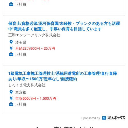
正社員
保育士/資格必須/認可保育園/未経験・ブランクのある方も活躍
中!職員を多く配置し、手厚い保育を目指しています
三和エンジニアリング株式会社
埼玉県
月給23万900円～25万円
正社員
1級電気工事施工管理技士/系統用蓄電所の工事管理/直行直帰
あり/年収〜1500万/定年なし/面接確約
しろくま電力株式会社
東京都
年収600万円～1,500万円
正社員
Sponsored by