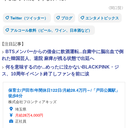
《関口賢》
Twitter（ツイッター）
ブログ
エンタメトピックス
アルコール飲料（ビール、ワイン、日本酒など）
【注目記事】
>
BTSメンバーからの借金に飲酒運転...自粛中に脳出血で倒
れた韓国芸人、退院 麻痺が残る状態で出廷へ
>
何を意味するのか...めったに泣かないBLACKPINK・ジ
ス、10周年イベント終了しファンを前に涙
保育士/戸田市/年間休日122日/月給28.4万円～/「戸田公園駅」
徒歩8分
株式会社フロンティアキッズ
埼玉県
月給28万4,000円
正社員