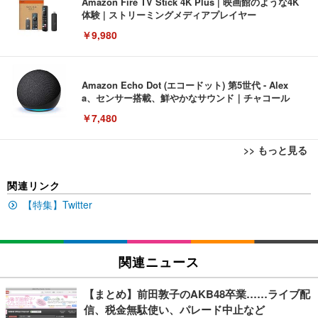
Amazon Fire TV Stick 4K Plus | 映画館のような4K
体験 | ストリーミングメディアプレイヤー
￥9,980
Amazon Echo Dot (エコードット) 第5世代 - Alex
a、センサー搭載、鮮やかなサウンド｜チャコール
￥7,480
>> もっと見る
[EdoErgo] オフィスチェア 椅子 テレワーク 疲れな
EIZO ビジネス向けプレミアムモニター | FlexScan
Amazonベーシック ペットシーツ 薄型 レギュラー 1
関連リンク
い 跳ね上げ式アームレスト コンパクト 約105度ロッ
EV3240X-WT | 31.5型4K UHD・USB Type-C・ホワ
回使い捨て 無香料 ホワイト 300枚
キング pc 事務椅子 360度回転 座面昇降 強化ナイロ
イト
【特集】Twitter
ン樹脂ベース 通気性メッシュ 在宅ワーク H-WY01
￥3,373
￥5,699
￥105,595
(黒網+黒枠+黒足)
EIZO ビジネス向けプレミアムモニター | FlexScan
関連ニュース
SIHOO B100 オフィスチェア／デスクチェア メッシ
Amazonベーシック ペットシーツ 厚型 ワイド 42枚
EV2740X-WT | 27.0型4K UHD・USB Type-C・ホワ
ュチェア 人間工学 疲れない ブラック
x2袋(84枚) ホワイト(吸収面:ライトブルー)
イト
【まとめ】前田敦子のAKB48卒業……ライブ配
￥27,999
￥3,234
￥109,572
信、税金無駄使い、パレード中止など