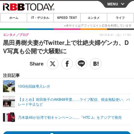
MENU
CLOSE
ホーム
IT・デジタル
SPEED TEST
エンタメ
ライフ
ホーム
IT・デジタル
エンタメ
ブログ
2012.8.31（金）11:54
黒田勇樹夫妻がTwitter上で壮絶夫婦ゲンカ、D
IT・デジタルTOP
スマートフォン
SPEED TEST
V写真も公開で大騒動に
ネタ
ガジェット・ツール
エンタメ
ショッピング
その他
エンタメTOP
映画・ドラマ
ライフ
注目記事
韓流・K-POP
韓国・芸能
ライフTOP
グルメ
リリース一覧
10G光回線導入レポ
音楽
スポーツ
ペット
ショッピング
プッシュ通知の停止方法
【まとめ】前田敦子のAKB48卒業……ライブ配信、税金無駄使い、パ
レード中止など
グラビア
ブログ
その他
ショッピング
その他
乃木坂46が台湾で初キャンペーン……『HTC J』をアジアで発売