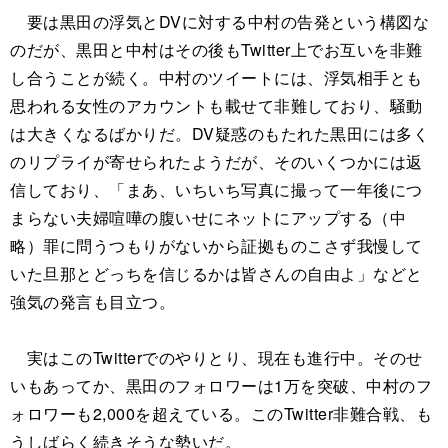
要は黒田の浮気とDVに対する中村の告発という構図な
のだが、黒田と中村はその後もTwitter上でお互いを非難
し合うことが続く。中村のツイートには、浮気相手とも
思われる女性のアカウントも載せて非難しており、騒動
は大きくなるばかりだ。DV疑惑のもたれた黒田には多く
のリプライが寄せられたようだが、そのいくつかには返
信しており、「まあ、いちいち写真に撮って一年後につ
まらない夫婦喧嘩の腹いせにネットにアップする（中
略）罪に問うつもりがないから証拠ものこさず我慢して
いた旦那とどっちを信じるかは皆さんの自由よ」などと
強気の発言も目立つ。
実はこのTwitterでのやりとり、現在も進行中。そのせ
いもあってか、黒田のフォロワーは1万を突破、中村のフ
ォロワーも2,000を超えている。このTwitter非難合戦、も
うしばらく続きそうな勢いだ。