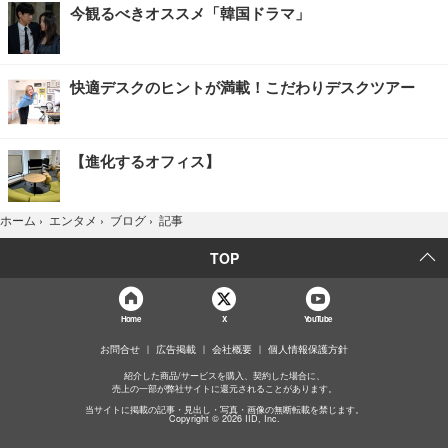
今観るべきオススメ「韓国ドラマ」
快適デスクのヒントが満載！こだわりデスクツアー
【進化するオフィス】
記事
ホーム
›
エンタメ
›
ブログ
›
TOP
Home
X
YouTube
お問合せ
広告掲載
会社概要
個人情報保護方針
紹介した商品/サービスを購入、契約した場合に、
売上の一部が弊社サイトに還元されることがあります。
当サイトに掲載の記事・見出し・写真・画像の無断転載を禁じます。
Copyright © 2026 IID, Inc.