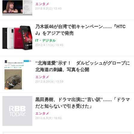
エンタメ
2012.9.2(日) 12:45
Sezlife オフィスチェア デスクチェア 疲れない テレ
【純正品】27"ゲーミングモニター DualSense 充電
ネオ・ルーライフ ネオ・オムツ L 中型犬用 26枚入
ワーク チェア 強化バックレスト 30度ロッキング機
フック付き（CFI-ZDM1J）
り 単品
能 人間工学 椅子 腰サポート 90度跳ね上げ式アーム
乃木坂46が台湾で初キャンペーン……『HTC
レスト 3Dヘッドレスト ハンガー付き 高反発クッシ
￥49,979
￥1,800
￥7,680
J』をアジアで発売
ョン PCチェア 通気性メッシュ ゲーミング/勉強/事
務用 おしゃれ パソコンチェア (ブラック)
IT・デジタル
2012.9.11(火) 19:45
Sezlife オフィスチェア デスクチェア 疲れない テレ
【整備済み品】Dell E2724HS 27インチ 液晶モニタ
Smart Basic(スマートベーシック) 【Amazon.co.jp
ワーク チェア 強化バックレスト 30度ロッキング機
ー フルHD（1920×1080）VA 非光沢 HDMI/DisplayP
限定】 Smart Basic アイリスオーヤマ ペットシーツ
能 人間工学 椅子 腰サポート 90度跳ね上げ式アーム
ort/VGA スピーカー内蔵 高さ調整 スイベル VESA対
超厚型 お徳用 ワイド 100枚入 (x 1) (ケース販売)
レスト 3Dヘッドレスト ハンガー付き 高反発クッシ
応 ComfortView ビジネス向け
“北海道愛”示す！ ダルビッシュがグローブに
￥7,680
￥15,800
￥3,670
ョン PCチェア 通気性メッシュ ゲーミング/勉強/事
北海道の刺繍、写真を公開
務用 おしゃれ パソコンチェア (ホワイト)
エンタメ
ANDWINT オフィスチェア デスクチェア 肘なし メ
【MiniLED/24.5inch/280Hz/FHD】GRAPHT THE S
2012.8.29(水) 13:59
アイリスオーヤマ ペットシーツ 超厚型 お徳用 レギ
ッシュ 通気性 ランバーサポート付き 腰サポート ガ
HOOTER Gaming Monitor 24” Essential ゲーミン
ュラー 200枚入【Amazon.co.jp限定】
ス圧無段階昇降 360度回転 キャスター付き コンパク
グモニター QD 24.5インチ 1ms FHD 量子ドット 残
ト 幅52×奥行58.5×高さ84～96cm テレワーク 在宅
像低減 (3年保証 | 輝点保証 | 日本メーカー)
￥3,731
黒田勇樹、ドラマ出演に“言い訳”……「ドラマ
￥4,139
￥34,980
勤務 ブラック
だと知らないで引き受けた」
エンタメ
2012.6.5(火) 16:02