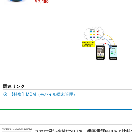
￥7,480
[EdoErgo] オフィスチェア 椅子 テレワーク 疲れない
EIZO ビジネス向けプレミアムモニター | FlexScan EV3240
Amazonベーシック ペットシーツ 薄型 レギュラー 1回使
(黒網+黒枠+黒足)
￥105,595
￥3,373
￥5,699
SIHOO B100 オフィスチェア／デスクチェア メッシュ
EIZO ビジネス向けプレミアムモニター | FlexScan EV2740
Amazonベーシック ペットシーツ 厚型 ワイド 42枚x2袋
￥27,999
￥109,572
￥3,234
関連リンク
【特集】MDM（モバイル端末管理）
Sezlife オフィスチェア デスクチェア 疲れない テレ
【純正品】27"ゲーミングモニター DualSense 充電フック
ネオ・ルーライフ ネオ・オムツ L 中型犬用 26枚入り 単
ション PCチェア 通気性メッシュ ゲーミング/勉強/事務用
￥49,979
￥1,800
￥7,680
スマホ貸与企業は20.7％、携帯電話68.4％と比