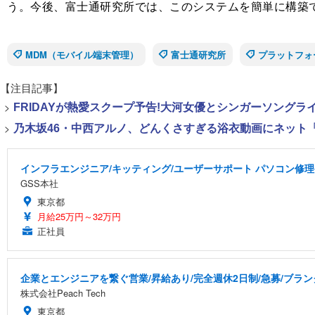
う。今後、富士通研究所では、このシステムを簡単に構築で
MDM（モバイル端末管理）
富士通研究所
プラットフォ
【注目記事】
>
FRIDAYが熱愛スクープ予告!大河女優とシンガーソング
>
乃木坂46・中西アルノ、どんくさすぎる浴衣動画にネット「
インフラエンジニア/キッティング/ユーザーサポート パソコン修理
GSS本社
東京都
月給25万円～32万円
正社員
企業とエンジニアを繋ぐ営業/昇給あり/完全週休2日制/急募/ブラン
株式会社Peach Tech
東京都