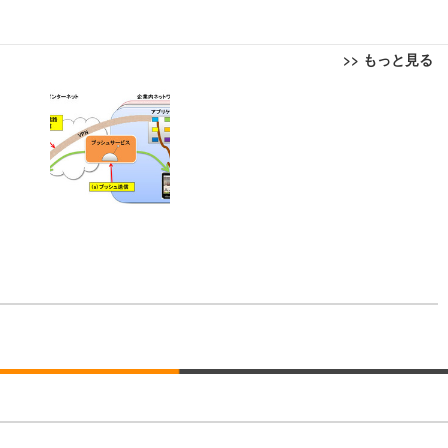
>> もっと見る
回転 座面昇降 強化ナイロン樹脂ベース 通気性メッシュ 在宅ワーク H-WY01
ト 90度跳ね上げ式アームレスト 3Dヘッドレスト ハンガー付き 高反発クッ