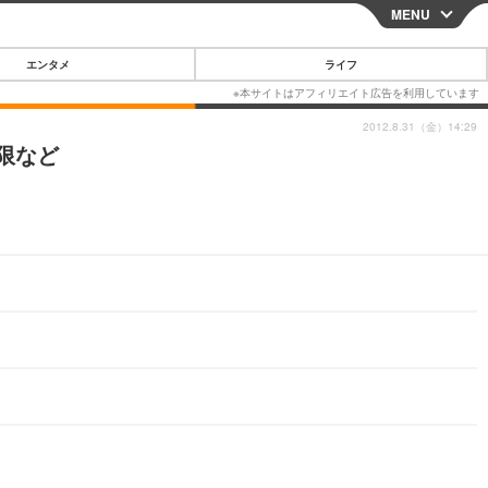
MENU
CLOSE
エンタメ
ライフ
2012.8.31（金）14:29
限など
スマートフォン
ガジェット・ツール
その他
映画・ドラマ
韓国・芸能
グルメ
スポーツ
ショッピング
ブログ
その他