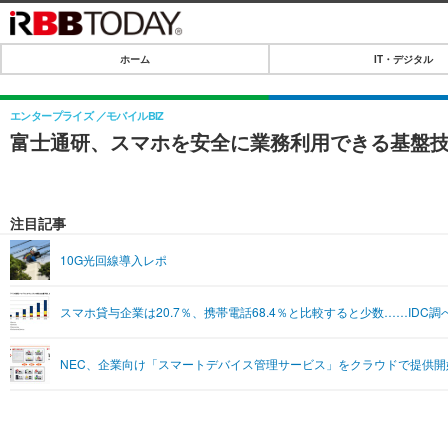
ホーム
IT・デジタル
ホーム
IT・デジタル
エンタープライズ
モバイルBIZ
富士通研、スマホを安全に業務利用できる基盤
IT・デジタルTOP
SPEED TEST
ネタ
エンタメ
注目記事
ショッピング
エンタメTOP
ライフ
10G光回線導入レポ
韓流・K-POP
ライフTOP
リリース一覧
スマホ貸与企業は20.7％、携帯電話68.4％と比較すると少数……IDC調
音楽
ペット
プッシュ通知の停止方法
グラビア
その他
NEC、企業向け「スマートデバイス管理サービス」をクラウドで提供開
ショッピング