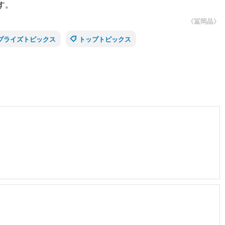
す。
《冨岡晶》
プライズトピックス
トップトピックス