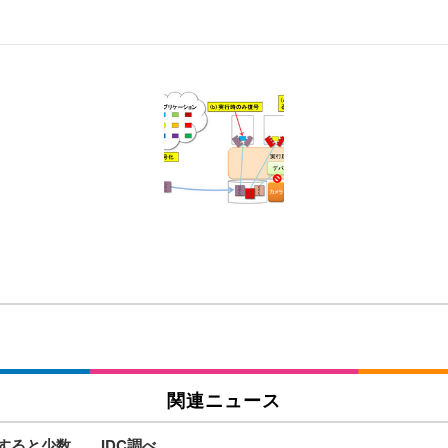
 跳ね上げ式アームレスト コンパクト 約105度ロッキング pc 事務椅子 360度
X-WT | 31.5型4K UHD・USB Type-C・ホワイト
い捨て 無香料 ホワイト 300枚
チェア 人間工学 疲れない ブラック
X-WT | 27.0型4K UHD・USB Type-C・ホワイト
(84枚) ホワイト(吸収面:ライトブルー)
ワーク チェア 強化バックレスト 30度ロッキング機能 人間工学 椅子 腰サポー
付き（CFI-ZDM1J）
品
 おしゃれ パソコンチェア (ブラック)
関連ニュース
較すると少数……IDC調べ