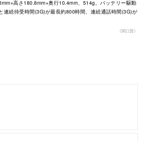
63mm×高さ180.8mm×奥行10.4mm、514g。バッテリー駆動
と連続待受時間(3G)が最長約800時間、連続通話時間(3G)が
《関口賢》