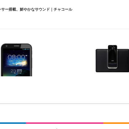
lexa、センサー搭載、鮮やかなサウンド｜チャコール
 跳ね上げ式アームレスト コンパクト 約105度ロッキング pc 事務椅子 360度
X-WT | 31.5型4K UHD・USB Type-C・ホワイト
い捨て 無香料 ホワイト 300枚
チェア 人間工学 疲れない ブラック
X-WT | 27.0型4K UHD・USB Type-C・ホワイト
(84枚) ホワイト(吸収面:ライトブルー)
ワーク チェア 強化バックレスト 30度ロッキング機能 人間工学 椅子 腰サポー
付き（CFI-ZDM1J）
品
 おしゃれ パソコンチェア (ブラック)