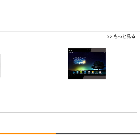
>> もっと見る
回転 座面昇降 強化ナイロン樹脂ベース 通気性メッシュ 在宅ワーク H-WY01
ト 90度跳ね上げ式アームレスト 3Dヘッドレスト ハンガー付き 高反発クッ