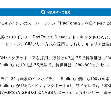
写真をすべて見る
る4.7インチのスーパーフォン「PadFone 2」を日本向け
付属の10.1インチ「PadFone 2 Station」ドッキング
スマートフォン。SIMフリー方式を採用しており、キャリアは
Uに1.5GHzのクアッドコアを採用。液晶は4.7型IPSで解像度は1,
Station」は10.1型IPS液晶で、解像度は1,280×800ピクセル
カメラに120万画素のインカメラ、「Station」側にも10
on」が13ピン ドッキングポート×1、ワイヤレスは「本体」にIEEE802.
z)。そのほかGPS (A-GPS&GLONASSサポート)、近接