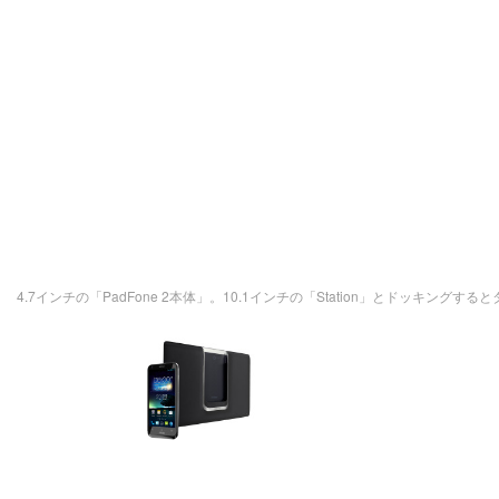
4.7インチの「PadFone 2本体」。10.1インチの「Station」とドッキング