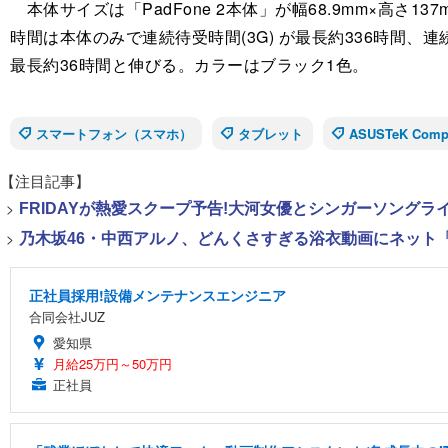
本体サイズは「PadFone 2本体」が幅68.9mm×高さ137mm
時間は本体のみで連続待受時間(3G) が最長約336時間、連続
最長約36時間と伸びる。カラーはブラック1色。
スマートフォン（スマホ）
タブレット
ASUSTeK Comp
【注目記事】
>
FRIDAYが熱愛スクープ予告!大河女優とシンガーソング
>
乃木坂46・中西アルノ、どんくさすぎる浴衣動画にネット「
正社員採用!設備メンテナンスエンジニア
合同会社JUZ
愛知県
月給25万円～50万円
正社員