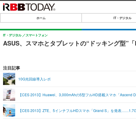
ホーム
IT・デジタル
ホーム
IT・デジタル
IT・デジタル
スマートフォン
ASUS、スマホとタブレットの“ドッキング型”「Pa
IT・デジタルTOP
SPEED TEST
ネタ
エンタメ
注目記事
ショッピング
エンタメTOP
ライフ
10G光回線導入レポ
韓流・K-POP
ライフTOP
リリース一覧
【CES 2013】Huawei、3,000mAhの5型フルHD搭載スマホ「Asce
音楽
ペット
プッシュ通知の停止方法
グラビア
その他
【CES 2013】ZTE、5インチフルHDスマホ「Grand S」を発表……1.
ショッピング