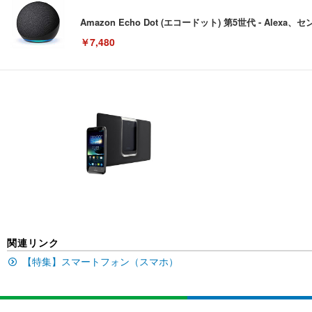
Amazon Echo Dot (エコードット) 第5世代 - A
￥7,480
[EdoErgo] オフィスチェア 椅子 テレワーク 疲れない
EIZO ビジネス向けプレミアムモニター | FlexScan EV3240
Amazonベーシック ペットシーツ 薄型 レギュラー 1回使
(黒網+黒枠+黒足)
￥105,595
￥3,373
￥5,699
SIHOO B100 オフィスチェア／デスクチェア メッシュ
EIZO ビジネス向けプレミアムモニター | FlexScan EV2740
Amazonベーシック ペットシーツ 厚型 ワイド 42枚x2袋
￥27,999
￥109,572
￥3,234
関連リンク
【特集】スマートフォン（スマホ）
Sezlife オフィスチェア デスクチェア 疲れない テレ
【純正品】27"ゲーミングモニター DualSense 充電フック
ネオ・ルーライフ ネオ・オムツ L 中型犬用 26枚入り 単
ション PCチェア 通気性メッシュ ゲーミング/勉強/事務用
￥49,979
￥1,800
￥7,680