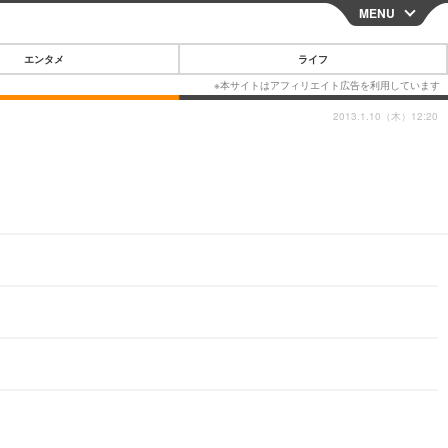
MENU
CLOSE
エンタメ
ライフ
2013.1.10（木）12:20
スマートフォン
ガジェット・ツール
その他
映画・ドラマ
韓国・芸能
グルメ
スポーツ
ショッピング
ブログ
その他