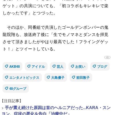
ゲット」の共演についても、「初コラボもキレキレで楽
しかったです」とつづった。
そのほか、同番組で共演したゴールデンボンバーの鬼
龍院翔も、放送終了後に「生でモノマネとダンスを拝見
させて頂きましたがやはり最高でした！フライングゲッ
ト！」とツイートしている。
《花》
AKB48
アイドル
芸人
お笑い
ブログ
エンタメトピックス
大島優子
前田敦子
48グループ
【注目記事】
>
手が震え続けた原因は首のヘルニアだった...KARA・スン
ヨン、症状の悪化を告白「治療中だ」