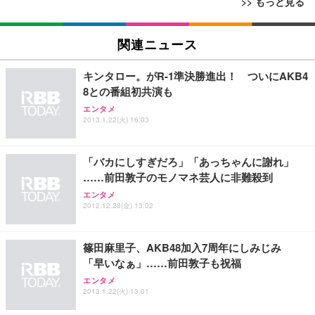
>> もっと見る
[EdoErgo] オフィスチェア 椅子 テレワーク 疲れな
EIZO ビジネス向けプレミアムモニター | FlexScan
Amazonベーシック ペットシーツ 薄型 レギュラー 1
い 跳ね上げ式アームレスト コンパクト 約105度ロッ
EV3240X-WT | 31.5型4K UHD・USB Type-C・ホワ
関連ニュース
回使い捨て 無香料 ホワイト 300枚
キング pc 事務椅子 360度回転 座面昇降 強化ナイロ
イト
ン樹脂ベース 通気性メッシュ 在宅ワーク H-WY01
￥3,373
￥5,699
￥105,595
キンタロー。がR-1準決勝進出！ ついにAKB4
(黒網+黒枠+黒足)
8との番組初共演も
エンタメ
EIZO ビジネス向けプレミアムモニター | FlexScan
SIHOO B100 オフィスチェア／デスクチェア メッシ
Amazonベーシック ペットシーツ 厚型 ワイド 42枚
2013.1.22(火) 16:03
EV2740X-WT | 27.0型4K UHD・USB Type-C・ホワ
ュチェア 人間工学 疲れない ブラック
x2袋(84枚) ホワイト(吸収面:ライトブルー)
イト
￥27,999
￥3,234
￥109,572
「バカにしすぎだろ」「あっちゃんに謝れ」
……前田敦子のモノマネ芸人に非難殺到
Sezlife オフィスチェア デスクチェア 疲れない テレ
エンタメ
【純正品】27"ゲーミングモニター DualSense 充電
ネオ・ルーライフ ネオ・オムツ L 中型犬用 26枚入
ワーク チェア 強化バックレスト 30度ロッキング機
2012.12.28(金) 13:02
フック付き（CFI-ZDM1J）
り 単品
能 人間工学 椅子 腰サポート 90度跳ね上げ式アーム
レスト 3Dヘッドレスト ハンガー付き 高反発クッシ
￥49,979
￥1,800
￥7,680
ョン PCチェア 通気性メッシュ ゲーミング/勉強/事
篠田麻里子、AKB48加入7周年にしみじみ
務用 おしゃれ パソコンチェア (ブラック)
「早いなぁ」……前田敦子も祝福
Sezlife オフィスチェア デスクチェア 疲れない テレ
【整備済み品】Dell E2724HS 27インチ 液晶モニタ
Smart Basic(スマートベーシック) 【Amazon.co.jp
エンタメ
ワーク チェア 強化バックレスト 30度ロッキング機
ー フルHD（1920×1080）VA 非光沢 HDMI/DisplayP
限定】 Smart Basic アイリスオーヤマ ペットシーツ
2013.1.22(火) 13:01
能 人間工学 椅子 腰サポート 90度跳ね上げ式アーム
ort/VGA スピーカー内蔵 高さ調整 スイベル VESA対
超厚型 お徳用 ワイド 100枚入 (x 1) (ケース販売)
レスト 3Dヘッドレスト ハンガー付き 高反発クッシ
応 ComfortView ビジネス向け