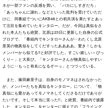
ネが一部ファンの反感を買い、「バカにしすぎだろ」
「あっちゃんに謝れ」などといった批判を受けていただ
けに、同番組でついにAKB48との初共演を果たすとあっ
て注目を集めていたキンタロー。だが、今回は真似をさ
れた本人たちも絶賛。北原は23日に更新した自身の公式
ブログで、「番組内でキンタローさんが‥わたくし北原
里英の物真似をしてくだすったああああ。驚き！しかも
メンバーから似てる!!と好評でした。すごい嬉しい～びっ
くり～」と大喜び。「キンタローさんが物真似しやすい
ように‥もっと有名になるぞーっ」とつづっている。
また、篠田麻里子は、自身のモノマネはされなかった
が、メンバーたちを真似るキンタロー。について、「物
真似にも愛があってモノマネしてくださるだけでありが
たいです。そして本当に笑った!!」と絶賛。番組内で披露
した、キンタロー。をセンターに据えての「フライング