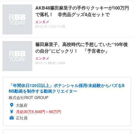
￥7,680
￥15,800
￥3,670
ョン PCチェア 通気性メッシュ ゲーミング/勉強/事
AKB48篠田麻里子の手作りクッキーが100万円
務用 おしゃれ パソコンチェア (ホワイト)
で落札！ 非売品グッズ4点セットで
ANDWINT オフィスチェア デスクチェア 肘なし メ
【MiniLED/24.5inch/280Hz/FHD】GRAPHT THE S
アイリスオーヤマ ペットシーツ 超厚型 お徳用 レギ
エンタメ
ッシュ 通気性 ランバーサポート付き 腰サポート ガ
HOOTER Gaming Monitor 24” Essential ゲーミン
ュラー 200枚入【Amazon.co.jp限定】
2012.12.11(火) 11:25
ス圧無段階昇降 360度回転 キャスター付き コンパク
グモニター QD 24.5インチ 1ms FHD 量子ドット 残
ト 幅52×奥行58.5×高さ84～96cm テレワーク 在宅
像低減 (3年保証 | 輝点保証 | 日本メーカー)
￥3,731
￥4,139
￥34,980
勤務 ブラック
篠田麻里子、高校時代に予想していた“10年後
の自分”にビックリ！ 「予言者か」
エンタメ
2012.11.28(水) 13:26
「年間休日120日以上」ポテンシャル採用/未経験からバズるS
NS動画を制作する動画クリエイター
株式会社RIOT GROUP
大阪府
月給30万5,500円～60万円
正社員