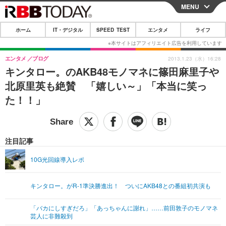
MENU
CLOSE
ホーム
IT・デジタル
SPEED TEST
エンタメ
ライフ
ホーム
IT・デジタル
エンタメ
ブログ
2013.1.23（水）16:28
キンタロー。のAKB48モノマネに篠田麻里子や
IT・デジタルTOP
スマートフォン
SPEED TEST
北原里英も絶賛 「嬉しい～」「本当に笑っ
ネタ
ガジェット・ツール
た！！」
エンタメ
ショッピング
その他
エンタメTOP
映画・ドラマ
ライフ
韓流・K-POP
韓国・芸能
注目記事
ライフTOP
グルメ
リリース一覧
音楽
スポーツ
10G光回線導入レポ
ペット
ショッピング
プッシュ通知の停止方法
グラビア
ブログ
その他
キンタロー。がR-1準決勝進出！ ついにAKB48との番組初共演も
ショッピング
その他
「バカにしすぎだろ」「あっちゃんに謝れ」……前田敦子のモノマネ
芸人に非難殺到