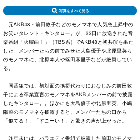
写真をすべて見る
元AKB48・前田敦子などのモノマネで人気急上昇中の
お笑いタレント・キンタロー。が、22日に放送された音
楽番組「火曜曲！」（TBS系）でAKB48と初共演を果た
した。メンバーたちの前でみせた大島優子や北原里英ら
のモノマネに、北原本人や篠田麻里子などが絶賛してい
る。
同番組では、初対面の挨拶代わりにおなじみの前田敦
子による卒業宣言のモノマネをAKBメンバーの前で披露
したキンタロー。。ほかにも大島優子や北原里英、小嶋
陽菜のモノマネを披露すると、メンバーたちの口から
「似てる！」「すごーい！」と驚きの声が上がった。
昨年末には、バラエティ番組で披露した前田のモノマ