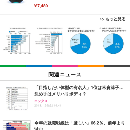
￥7,480
>> もっと見る
[EdoErgo] オフィスチェア 椅子 テレワーク 疲れな
EIZO ビジネス向けプレミアムモニター | FlexScan
Amazonベーシック ペットシーツ 薄型 レギュラー 1
い 跳ね上げ式アームレスト コンパクト 約105度ロッ
EV3240X-WT | 31.5型4K UHD・USB Type-C・ホワ
回使い捨て 無香料 ホワイト 300枚
キング pc 事務椅子 360度回転 座面昇降 強化ナイロ
イト
ン樹脂ベース 通気性メッシュ 在宅ワーク H-WY01
￥3,373
￥5,699
￥105,595
(黒網+黒枠+黒足)
EIZO ビジネス向けプレミアムモニター | FlexScan
SIHOO B100 オフィスチェア／デスクチェア メッシ
Amazonベーシック ペットシーツ 厚型 ワイド 42枚
EV2740X-WT | 27.0型4K UHD・USB Type-C・ホワ
ュチェア 人間工学 疲れない ブラック
x2袋(84枚) ホワイト(吸収面:ライトブルー)
関連ニュース
イト
￥27,999
￥3,234
￥109,572
「目指したい体型の有名人」1位は米倉涼子…
決め手はメリハリボディ？
Sezlife オフィスチェア デスクチェア 疲れない テレ
【純正品】27"ゲーミングモニター DualSense 充電
ネオ・ルーライフ ネオ・オムツ L 中型犬用 26枚入
エンタメ
ワーク チェア 強化バックレスト 30度ロッキング機
2013.1.25(金) 19:41
フック付き（CFI-ZDM1J）
り 単品
能 人間工学 椅子 腰サポート 90度跳ね上げ式アーム
レスト 3Dヘッドレスト ハンガー付き 高反発クッシ
￥49,979
￥1,800
￥7,680
ョン PCチェア 通気性メッシュ ゲーミング/勉強/事
今年の就職戦線は「厳しい」66.2％、前年より
務用 おしゃれ パソコンチェア (ブラック)
減少