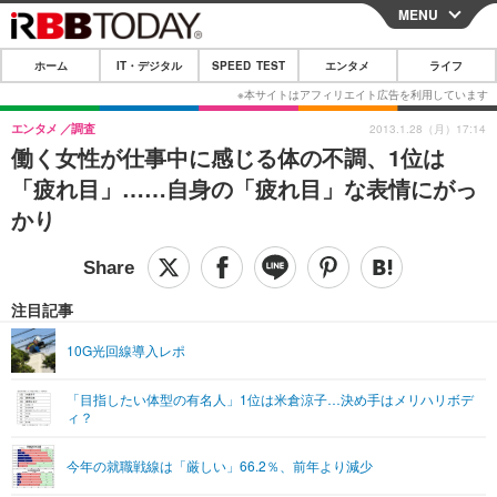
MENU
CLOSE
ホーム
IT・デジタル
SPEED TEST
エンタメ
ライフ
ホーム
IT・デジタル
エンタメ
調査
2013.1.28（月）17:14
働く女性が仕事中に感じる体の不調、1位は
IT・デジタルTOP
スマートフォン
SPEED TEST
「疲れ目」……自身の「疲れ目」な表情にがっ
ネタ
ガジェット・ツール
かり
エンタメ
ショッピング
その他
エンタメTOP
映画・ドラマ
ライフ
韓流・K-POP
韓国・芸能
注目記事
ライフTOP
グルメ
リリース一覧
音楽
スポーツ
10G光回線導入レポ
ペット
ショッピング
プッシュ通知の停止方法
グラビア
ブログ
その他
「目指したい体型の有名人」1位は米倉涼子…決め手はメリハリボデ
ィ？
ショッピング
その他
今年の就職戦線は「厳しい」66.2％、前年より減少