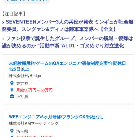
【注目記事】
>
SEVENTEENメンバー3人の兵役が発表 ミンギュが社会服
務要員、スングァン&ディノは陸軍軍楽隊へ【全文】
>
ファン投票で誕生したグループ、メンバーの脱退・復帰は
誰が決めるのか “活動中断”ALD1・ゴヌめぐり対立激化
未経験採用枠/ゲームのQAエンジニア/研修制度充実/年間休日
125日以上
株式会社HyBridge
東京都
月給30万円～50万円
正社員
WEBエンジニア/6ヶ月研修/ブランクOK/出社なし
株式会社KMマーケティング
埼玉県