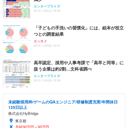
Sezlife オフィスチェア デスクチェア 疲れない テレ
【整備済み品】Dell E2724HS 27インチ 液晶モニタ
Smart Basic(スマートベーシック) 【Amazon.co.jp
エンタープライズ
ワーク チェア 強化バックレスト 30度ロッキング機
ー フルHD（1920×1080）VA 非光沢 HDMI/DisplayP
限定】 Smart Basic アイリスオーヤマ ペットシーツ
2013.1.26(土) 16:00
能 人間工学 椅子 腰サポート 90度跳ね上げ式アーム
ort/VGA スピーカー内蔵 高さ調整 スイベル VESA対
超厚型 お徳用 ワイド 100枚入 (x 1) (ケース販売)
レスト 3Dヘッドレスト ハンガー付き 高反発クッシ
応 ComfortView ビジネス向け
￥7,680
￥15,800
￥3,670
ョン PCチェア 通気性メッシュ ゲーミング/勉強/事
「子どもの手洗いの習慣化」には、絵本が役立
務用 おしゃれ パソコンチェア (ホワイト)
つとの調査結果
ANDWINT オフィスチェア デスクチェア 肘なし メ
【MiniLED/24.5inch/280Hz/FHD】GRAPHT THE S
アイリスオーヤマ ペットシーツ 超厚型 お徳用 レギ
ッシュ 通気性 ランバーサポート付き 腰サポート ガ
HOOTER Gaming Monitor 24” Essential ゲーミン
エンタメ
ュラー 200枚入【Amazon.co.jp限定】
ス圧無段階昇降 360度回転 キャスター付き コンパク
グモニター QD 24.5インチ 1ms FHD 量子ドット 残
2013.1.25(金) 12:01
ト 幅52×奥行58.5×高さ84～96cm テレワーク 在宅
像低減 (3年保証 | 輝点保証 | 日本メーカー)
￥3,731
￥4,139
￥34,980
勤務 ブラック
高卒認定、採用や人事考課で「高卒と同等」に
扱う企業は約2割…文科省調べ
エンタープライズ
2013.1.24(木) 15:30
未経験採用枠/ゲームのQAエンジニア/研修制度充実/年間休日
125日以上
株式会社HyBridge
東京都
月給30万円～50万円