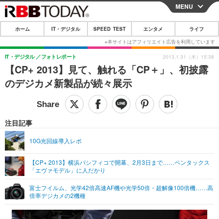
MENU
CLOSE
ホーム
IT・デジタル
SPEED TEST
エンタメ
ライフ
ホーム
IT・デジタル
IT・デジタル
フォトレポート
2013.1.31（木）15:38
【CP+ 2013】見て、触れる「CP＋」、初披露
IT・デジタルTOP
スマートフォン
SPEED TEST
のデジカメ新製品が続々展示
ネタ
ガジェット・ツール
エンタメ
ショッピング
その他
エンタメTOP
映画・ドラマ
ライフ
注目記事
韓流・K-POP
韓国・芸能
ライフTOP
グルメ
リリース一覧
10G光回線導入レポ
音楽
スポーツ
ペット
ショッピング
プッシュ通知の停止方法
【CP+ 2013】横浜パシフィコで開幕、2月3日まで……ペンタックス
「エヴァモデル」に人だかり
グラビア
ブログ
その他
富士フイルム、光学42倍高速AF機や光学50倍・超解像100倍機……高
ショッピング
その他
倍率デジカメの2機種