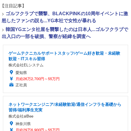
【注目記事】
>
ゴルフクラブで襲撃、BLACKPINKの10周年イベントに激
怒したファンの説も...YG本社で女性が暴れる
>
韓国YGエンタ社屋を襲撃したのは日本人...ゴルフクラブで
出入口の一部を破損、警察が経緯を調査へ
ゲームテクニカルサポートスタッフ/ゲーム好き歓迎・未経験
歓迎・ITスキル習得
株式会社ELシステム
愛知県
月給26万2,700円～55万円
正社員
ネットワークエンジニア/未経験歓迎/通信インフラを基礎から
習得/福利厚生充実
株式会社alBee
神奈川県
月給29万6,900円～55万円