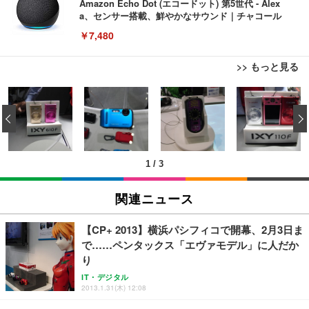
Amazon Echo Dot (エコードット) 第5世代 - Alex
a、センサー搭載、鮮やかなサウンド｜チャコール
￥7,480
>> もっと見る
[EdoErgo] オフィスチェア 椅子 テレワーク 疲れな
EIZO ビジネス向けプレミアムモニター | FlexScan
Amazonベーシック ペットシーツ 薄型 レギュラー 1
い 跳ね上げ式アームレスト コンパクト 約105度ロッ
EV3240X-WT | 31.5型4K UHD・USB Type-C・ホワ
‹
回使い捨て 無香料 ホワイト 300枚
キング pc 事務椅子 360度回転 座面昇降 強化ナイロ
イト
ン樹脂ベース 通気性メッシュ 在宅ワーク H-WY01
￥3,373
￥5,699
￥105,595
(黒網+黒枠+黒足)
1
/
3
EIZO ビジネス向けプレミアムモニター | FlexScan
SIHOO B100 オフィスチェア／デスクチェア メッシ
Amazonベーシック ペットシーツ 厚型 ワイド 42枚
EV2740X-WT | 27.0型4K UHD・USB Type-C・ホワ
ュチェア 人間工学 疲れない ブラック
x2袋(84枚) ホワイト(吸収面:ライトブルー)
関連ニュース
イト
￥27,999
￥3,234
￥109,572
【CP+ 2013】横浜パシフィコで開幕、2月3日ま
で……ペンタックス「エヴァモデル」に人だか
Sezlife オフィスチェア デスクチェア 疲れない テレ
り
【純正品】27"ゲーミングモニター DualSense 充電
ネオ・ルーライフ ネオ・オムツ L 中型犬用 26枚入
ワーク チェア 強化バックレスト 30度ロッキング機
フック付き（CFI-ZDM1J）
り 単品
IT・デジタル
能 人間工学 椅子 腰サポート 90度跳ね上げ式アーム
2013.1.31(木) 12:08
レスト 3Dヘッドレスト ハンガー付き 高反発クッシ
￥49,979
￥1,800
￥7,680
ョン PCチェア 通気性メッシュ ゲーミング/勉強/事