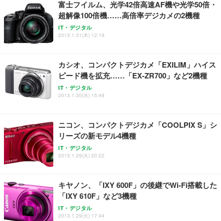
富士フイルム、光学42倍高速AF機や光学50倍・
務用 おしゃれ パソコンチェア (ブラック)
超解像100倍機……高倍率デジカメの2機種
Sezlife オフィスチェア デスクチェア 疲れない テレ
【整備済み品】Dell E2724HS 27インチ 液晶モニタ
Smart Basic(スマートベーシック) 【Amazon.co.jp
IT・デジタル
ワーク チェア 強化バックレスト 30度ロッキング機
ー フルHD（1920×1080）VA 非光沢 HDMI/DisplayP
限定】 Smart Basic アイリスオーヤマ ペットシーツ
2013.1.31(木) 12:19
能 人間工学 椅子 腰サポート 90度跳ね上げ式アーム
ort/VGA スピーカー内蔵 高さ調整 スイベル VESA対
超厚型 お徳用 ワイド 100枚入 (x 1) (ケース販売)
レスト 3Dヘッドレスト ハンガー付き 高反発クッシ
応 ComfortView ビジネス向け
￥7,680
￥15,800
￥3,670
ョン PCチェア 通気性メッシュ ゲーミング/勉強/事
カシオ、コンパクトデジカメ「EXILIM」ハイス
務用 おしゃれ パソコンチェア (ホワイト)
ピード機を拡充……「EX-ZR700」など2機種
ANDWINT オフィスチェア デスクチェア 肘なし メ
【MiniLED/24.5inch/280Hz/FHD】GRAPHT THE S
アイリスオーヤマ ペットシーツ 超厚型 お徳用 レギ
ッシュ 通気性 ランバーサポート付き 腰サポート ガ
HOOTER Gaming Monitor 24” Essential ゲーミン
IT・デジタル
ュラー 200枚入【Amazon.co.jp限定】
ス圧無段階昇降 360度回転 キャスター付き コンパク
グモニター QD 24.5インチ 1ms FHD 量子ドット 残
2013.1.30(水) 15:48
ト 幅52×奥行58.5×高さ84～96cm テレワーク 在宅
像低減 (3年保証 | 輝点保証 | 日本メーカー)
￥3,731
￥4,139
￥34,980
勤務 ブラック
ニコン、コンパクトデジカメ「COOLPIX S」シ
リーズの新モデル4機種
IT・デジタル
2013.1.29(火) 20:22
キヤノン、「IXY 600F」の後継でWi-Fi搭載した
「IXY 610F」など3機種
IT・デジタル
2013.1.29(火) 17:44