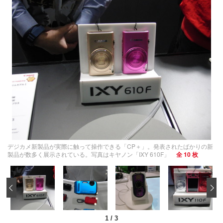
デジカメ新製品が実際に触って操作できる「CP＋」。発表されたばかりの新
製品が数多く展示されている。写真はキヤノン「IXY 610F」
全 10 枚
‹
1
/
3