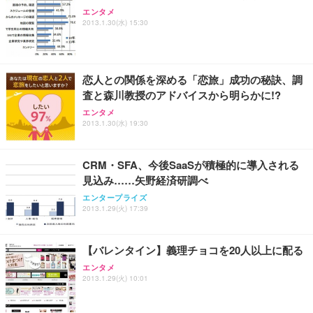
エンタメ
Sezlife オフィスチェア デスクチェア 疲れない テレ
【整備済み品】Dell E2724HS 27インチ 液晶モニタ
Smart Basic(スマートベーシック) 【Amazon.co.jp
2013.1.30(水) 15:30
ワーク チェア 強化バックレスト 30度ロッキング機
ー フルHD（1920×1080）VA 非光沢 HDMI/DisplayP
限定】 Smart Basic アイリスオーヤマ ペットシーツ
能 人間工学 椅子 腰サポート 90度跳ね上げ式アーム
ort/VGA スピーカー内蔵 高さ調整 スイベル VESA対
超厚型 お徳用 ワイド 100枚入 (x 1) (ケース販売)
レスト 3Dヘッドレスト ハンガー付き 高反発クッシ
応 ComfortView ビジネス向け
￥7,680
￥15,800
￥3,670
ョン PCチェア 通気性メッシュ ゲーミング/勉強/事
恋人との関係を深める「恋旅」成功の秘訣、調
務用 おしゃれ パソコンチェア (ホワイト)
査と森川教授のアドバイスから明らかに!?
ANDWINT オフィスチェア デスクチェア 肘なし メ
【MiniLED/24.5inch/280Hz/FHD】GRAPHT THE S
アイリスオーヤマ ペットシーツ 超厚型 お徳用 レギ
ッシュ 通気性 ランバーサポート付き 腰サポート ガ
HOOTER Gaming Monitor 24” Essential ゲーミン
エンタメ
ュラー 200枚入【Amazon.co.jp限定】
ス圧無段階昇降 360度回転 キャスター付き コンパク
グモニター QD 24.5インチ 1ms FHD 量子ドット 残
2013.1.30(水) 19:30
ト 幅52×奥行58.5×高さ84～96cm テレワーク 在宅
像低減 (3年保証 | 輝点保証 | 日本メーカー)
￥3,731
￥4,139
￥34,980
勤務 ブラック
CRM・SFA、今後SaaSが積極的に導入される
見込み……矢野経済研調べ
エンタープライズ
2013.1.29(火) 17:39
【バレンタイン】義理チョコを20人以上に配る
エンタメ
2013.1.29(火) 10:01