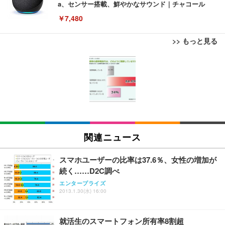
a、センサー搭載、鮮やかなサウンド｜チャコール
￥7,480
>> もっと見る
[EdoErgo] オフィスチェア 椅子 テレワーク 疲れな
EIZO ビジネス向けプレミアムモニター | FlexScan
Amazonベーシック ペットシーツ 薄型 レギュラー 1
い 跳ね上げ式アームレスト コンパクト 約105度ロッ
EV3240X-WT | 31.5型4K UHD・USB Type-C・ホワ
回使い捨て 無香料 ホワイト 300枚
キング pc 事務椅子 360度回転 座面昇降 強化ナイロ
イト
ン樹脂ベース 通気性メッシュ 在宅ワーク H-WY01
￥3,373
￥5,699
￥105,595
(黒網+黒枠+黒足)
EIZO ビジネス向けプレミアムモニター | FlexScan
SIHOO B100 オフィスチェア／デスクチェア メッシ
Amazonベーシック ペットシーツ 厚型 ワイド 42枚
EV2740X-WT | 27.0型4K UHD・USB Type-C・ホワ
ュチェア 人間工学 疲れない ブラック
x2袋(84枚) ホワイト(吸収面:ライトブルー)
関連ニュース
イト
￥27,999
￥3,234
￥109,572
スマホユーザーの比率は37.6％、女性の増加が
続く……D2C調べ
Sezlife オフィスチェア デスクチェア 疲れない テレ
【純正品】27"ゲーミングモニター DualSense 充電
ネオ・ルーライフ ネオ・オムツ L 中型犬用 26枚入
エンタープライズ
ワーク チェア 強化バックレスト 30度ロッキング機
2013.1.30(水) 16:00
フック付き（CFI-ZDM1J）
り 単品
能 人間工学 椅子 腰サポート 90度跳ね上げ式アーム
レスト 3Dヘッドレスト ハンガー付き 高反発クッシ
￥49,979
￥1,800
￥7,680
ョン PCチェア 通気性メッシュ ゲーミング/勉強/事
就活生のスマートフォン所有率8割超
務用 おしゃれ パソコンチェア (ブラック)