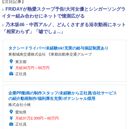
【注目記事】
>
FRIDAYが熱愛スクープ予告!大河女優とシンガーソングラ
イター組み合わせにネットで憶測広がる
>
乃木坂46・中西アルノ、どんくさすぎる浴衣動画にネット
「相変わらず」「嘘でしょ...」
タクシードライバー/未経験ok!充実の給与保証制度あり
東都城南交通株式会社 ｟東都自動車交通グループ
東京都
月給30万円～50万円
正社員
企業PR動画の制作スタッフ/未経験から正社員/自社サービス
の紹介動画制作/福利厚生充実/ポテンシャル採用
株式会社小林
愛知県
月給31万2,300円～60万円
正社員