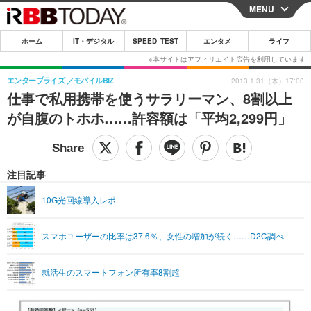
MENU
CLOSE
ホーム
IT・デジタル
SPEED TEST
エンタメ
ライフ
ホーム
IT・デジタル
エンタープライズ
モバイルBIZ
2013.1.31（木）17:00
仕事で私用携帯を使うサラリーマン、8割以上
IT・デジタルTOP
スマートフォン
SPEED TEST
が自腹のトホホ……許容額は「平均2,299円」
ネタ
ガジェット・ツール
エンタメ
ショッピング
その他
エンタメTOP
映画・ドラマ
ライフ
注目記事
韓流・K-POP
韓国・芸能
ライフTOP
グルメ
リリース一覧
10G光回線導入レポ
音楽
スポーツ
ペット
ショッピング
プッシュ通知の停止方法
スマホユーザーの比率は37.6％、女性の増加が続く……D2C調べ
グラビア
ブログ
その他
ショッピング
その他
就活生のスマートフォン所有率8割超