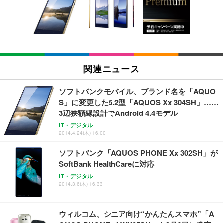
い 跳ね上げ式アームレスト コンパクト 約105度ロッ
EV3240X-WT | 31.5型4K UHD・USB Type-C・ホワ
回使い捨て 無香料 ホワイト 300枚
キング pc 事務椅子 360度回転 座面昇降 強化ナイロ
イト
ン樹脂ベース 通気性メッシュ 在宅ワーク H-WY01
￥3,373
￥5,699
￥105,595
(黒網+黒枠+黒足)
EIZO ビジネス向けプレミアムモニター | FlexScan
SIHOO B100 オフィスチェア／デスクチェア メッシ
Amazonベーシック ペットシーツ 厚型 ワイド 42枚
EV2740X-WT | 27.0型4K UHD・USB Type-C・ホワ
ュチェア 人間工学 疲れない ブラック
x2袋(84枚) ホワイト(吸収面:ライトブルー)
関連ニュース
イト
￥27,999
￥3,234
￥109,572
ソフトバンクモバイル、ブランド名を「AQUO
S」に変更した5.2型「AQUOS Xx 304SH」……
Sezlife オフィスチェア デスクチェア 疲れない テレ
3辺狭額縁設計でAndroid 4.4モデル
【純正品】27"ゲーミングモニター DualSense 充電
ネオ・ルーライフ ネオ・オムツ L 中型犬用 26枚入
ワーク チェア 強化バックレスト 30度ロッキング機
フック付き（CFI-ZDM1J）
り 単品
IT・デジタル
能 人間工学 椅子 腰サポート 90度跳ね上げ式アーム
2014.4.24(木) 16:00
レスト 3Dヘッドレスト ハンガー付き 高反発クッシ
￥49,979
￥1,800
￥7,680
ョン PCチェア 通気性メッシュ ゲーミング/勉強/事
ソフトバンク「AQUOS PHONE Xx 302SH」が
務用 おしゃれ パソコンチェア (ブラック)
SoftBank HealthCareに対応
Sezlife オフィスチェア デスクチェア 疲れない テレ
【整備済み品】Dell E2724HS 27インチ 液晶モニタ
Smart Basic(スマートベーシック) 【Amazon.co.jp
ワーク チェア 強化バックレスト 30度ロッキング機
ー フルHD（1920×1080）VA 非光沢 HDMI/DisplayP
限定】 Smart Basic アイリスオーヤマ ペットシーツ
IT・デジタル
2014.3.6(木) 16:33
能 人間工学 椅子 腰サポート 90度跳ね上げ式アーム
ort/VGA スピーカー内蔵 高さ調整 スイベル VESA対
超厚型 お徳用 ワイド 100枚入 (x 1) (ケース販売)
レスト 3Dヘッドレスト ハンガー付き 高反発クッシ
応 ComfortView ビジネス向け
￥7,680
￥15,800
￥3,670
ョン PCチェア 通気性メッシュ ゲーミング/勉強/事
務用 おしゃれ パソコンチェア (ホワイト)
ウィルコム、シニア向け“かんたんスマホ”「A