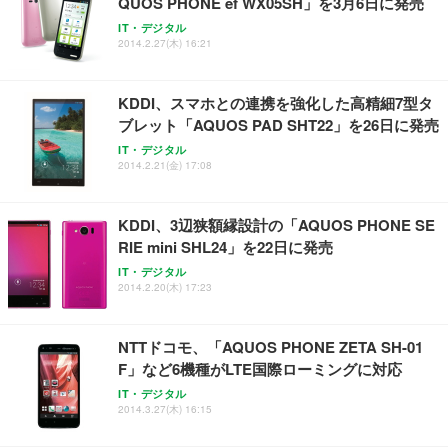
QUOS PHONE ef WX05SH」を3月6日に発売
ANDWINT オフィスチェア デスクチェア 肘なし メ
【MiniLED/24.5inch/280Hz/FHD】GRAPHT THE S
アイリスオーヤマ ペットシーツ 超厚型 お徳用 レギ
ッシュ 通気性 ランバーサポート付き 腰サポート ガ
HOOTER Gaming Monitor 24” Essential ゲーミン
IT・デジタル
ュラー 200枚入【Amazon.co.jp限定】
ス圧無段階昇降 360度回転 キャスター付き コンパク
グモニター QD 24.5インチ 1ms FHD 量子ドット 残
2014.2.27(木) 16:21
ト 幅52×奥行58.5×高さ84～96cm テレワーク 在宅
像低減 (3年保証 | 輝点保証 | 日本メーカー)
￥3,731
￥4,139
￥34,980
勤務 ブラック
KDDI、スマホとの連携を強化した高精細7型タ
ブレット「AQUOS PAD SHT22」を26日に発売
IT・デジタル
2014.2.21(金) 17:08
KDDI、3辺狭額縁設計の「AQUOS PHONE SE
RIE mini SHL24」を22日に発売
IT・デジタル
2014.2.20(木) 17:23
NTTドコモ、「AQUOS PHONE ZETA SH-01
F」など6機種がLTE国際ローミングに対応
IT・デジタル
2014.3.27(木) 16:15