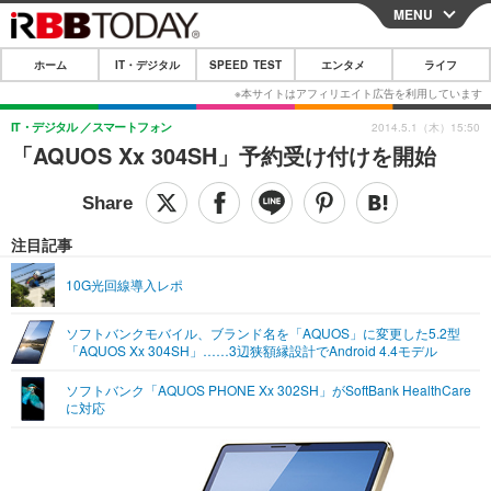
MENU
CLOSE
ホーム
IT・デジタル
SPEED TEST
エンタメ
ライフ
ホーム
IT・デジタル
IT・デジタル
スマートフォン
2014.5.1（木）15:50
「AQUOS Xx 304SH」予約受け付けを開始
IT・デジタルTOP
スマートフォン
SPEED TEST
ネタ
ガジェット・ツール
エンタメ
注目記事
ショッピング
その他
エンタメTOP
映画・ドラマ
ライフ
10G光回線導入レポ
韓流・K-POP
韓国・芸能
ライフTOP
グルメ
リリース一覧
ソフトバンクモバイル、ブランド名を「AQUOS」に変更した5.2型
音楽
スポーツ
ペット
ショッピング
「AQUOS Xx 304SH」……3辺狭額縁設計でAndroid 4.4モデル
プッシュ通知の停止方法
グラビア
ブログ
ソフトバンク「AQUOS PHONE Xx 302SH」がSoftBank HealthCare
その他
に対応
ショッピング
その他